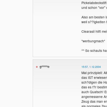
Pickelabdeckstif
und schon "vor" d
Also am besten is
weil s??igkeiten 
Clearasil hilft me
*werbungmach*
^^ So schauts hal
g*****o
15:57, 1.12.2004
Mal prinzipiell: A
das IST erwiesen
sch?digen die Ha
das es f?r bestim
auch Quatsch! Es
angemessene Anwe
Zeug das man er
als normales Zeu