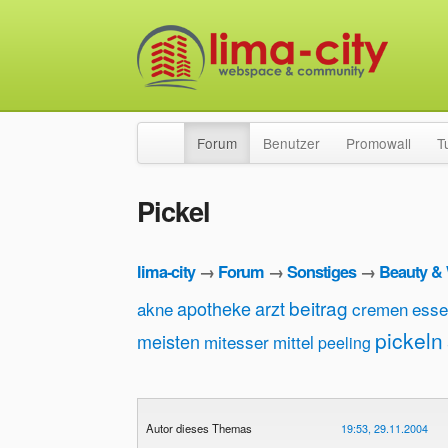
Forum
Benutzer
Promowall
T
Pickel
lima-city
→
Forum
→
Sonstiges
→
Beauty & 
beitrag
apotheke
arzt
akne
cremen
esse
pickeln
meisten
mitesser
mittel
peeling
Autor dieses Themas
19:53, 29.11.2004