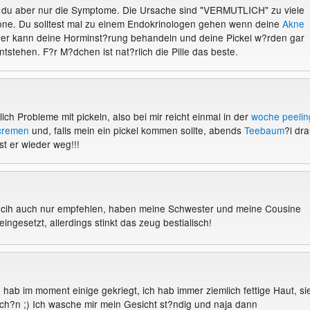
 du aber nur die Symptome. Die Ursache sind "VERMUTLICH" zu viele
ne. Du solltest mal zu einem Endokrinologen gehen wenn deine
Akne
 Der kann deine Horminst?rung behandeln und deine Pickel w?rden gar
ntstehen. F?r M?dchen ist nat?rlich die Pille das beste.
klich Probleme mit pickeln, also bei mir reicht einmal in der
woche
peelin
cremen
und, falls mein ein pickel kommen sollte, abends
Teebaum
?l dra
t er wieder weg!!!
cih auch nur empfehlen, haben meine Schwester und meine Cousine
eingesetzt, allerdings stinkt das zeug bestialisch!
 hab im moment einige gekriegt, ich hab immer ziemlich fettige Haut, si
ch?n ;) Ich wasche mir mein Gesicht st?ndig und naja dann