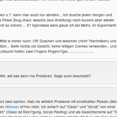
en u.?. kann man auch nur abraten... ich dusche jeden morgen und
Pickel Zeug drauf, waschs (laut Anleitung) nach kurzem aber wieder
 net so extrem.... 5? irgendwas wars glaub ich bei Metro, im Supermarkt
ittel is immer noch: Oft! Duschen und waschen (nicht ?bertreiben) und
ich... Seife nichta ufs Gesicht, keine fettigen Cremes verwenden.. und
taucht helfen zwei l?ngere Fingern?gel..........................
ilfe, will das dann ma Probieren. Sage euch bescheid!!!
auf zwei sachen. Hab nie wirklich Probleme mit ernsthaften Pickeln (Akn
hon
Mitesser
st?ren mich. Ich schw?r auf "Clean" und "Scrub" von einer
rh" (Clean ist Rein?gung, Scrub Peeling) und als Gesichtscreme auf "G
rins Men" ist aber alles nicht so wirklich g?nstig (Mu? ne alte Frau lan