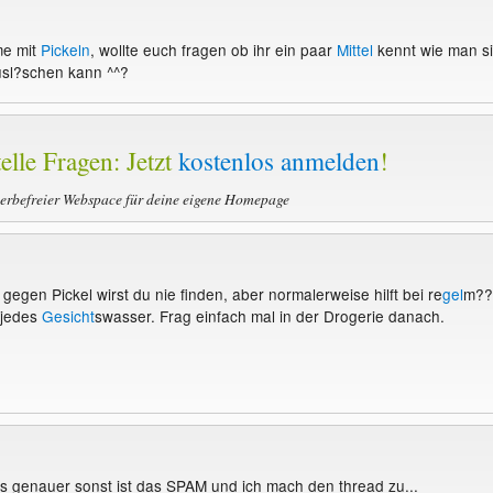
me mit
Pickeln
, wollte euch fragen ob ihr ein paar
Mittel
kennt wie man s
usl?schen kann ^^?
elle Fragen: Jetzt
kostenlos anmelden
!
werbefreier Webspace für deine eigene Homepage
gegen Pickel wirst du nie finden, aber normalerweise hilft bei re
gel
m??
 jedes
Gesicht
swasser. Frag einfach mal in der Drogerie danach.
s genauer sonst ist das SPAM und ich mach den thread zu...