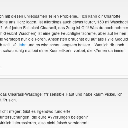
ch mit diesen unliebsamen Teilen Probleme... Ich kann dir Charlotte
ns ans Herz legen. Ist allerdings auch etwas teurer, 150 ml Waschgel
?. Auf jeden Fall nicht Clearasil, das Zeug ist Gift! Was du noch nehme
em Gesicht-Waschen) ist eine gute Feuchtigkeitscreme, aber auf keinen
ie verstopft nur die Poren. Ansonsten brauchst du auf alle F?lle Geduld
h seit 1/2
Jahr
, und es wird schon langsam besser... Was ich dir noch
 schau ruhig mal bei einer Kosmetikerin vorbei, die k?nnen da immer
r
 das Clearasil-Waschgel f?r sensible Haut und habe kaum Pickel, ich
 f?r sich.
-nicht-m?ger: Gibt es irgendwo fundierte
/untersuchungen, die eure A??erungen belegen?
irklich interessieren, also nicht falsch verstehen!