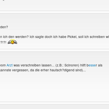
rden?
 ich den werden? Ich sagte doch ich habe Pickel, soll ich schreiben w
!?!?!
 vom
Arzt
was verschreiben lassen... (z.B.: Scinoren) hilft b
esse
r als
(kannste vergessen, da die erher hautsch?digend sind)...