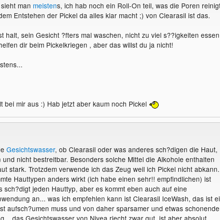
t sieht man
meisten
s, ich hab noch ein Roll-On teil, was die Poren reinig
em Entstehen der Pickel da alles klar macht ;) von Clearasil ist das.
t halt, sein Gesicht ?fters mal waschen, nicht zu viel s??igkeiten essen
helfen dir beim Pickelkriegen , aber das willst du ja nicht!
istens...
t bei mir aus :) Hab jetzt aber kaum noch Pickel
lle
Gesichtswasser
, ob Clearasil oder was anderes sch?digen die Haut,
 und nicht bestreitbar. Besonders solche Mittel die Alkohole enthalten
ut stark. Trotzdem verwende ich das Zeug weil ich Pickel nicht abkann.
mte Hauttypen anders wirkt (ich habe einen sehr!! empfindlichen) ist
 sch?digt jeden Hauttyp, aber es kommt eben auch auf eine
ndung an... was ich empfehlen kann ist Clearasil IceWash, das ist e
st aufsch?umen muss und von daher sparsamer und etwas schonende
g... das Gesichtswasser von Nivea riecht zwar gut, ist aber absolut