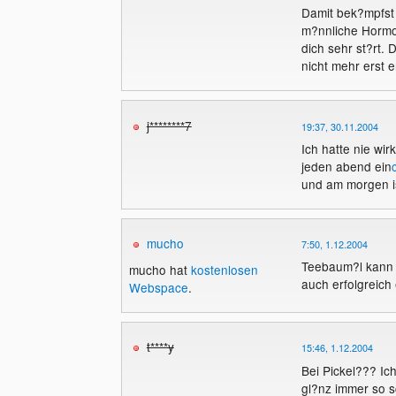
Damit bek?mpfst
m?nnliche Hormo
dich sehr st?rt.
nicht mehr erst e
j********7
19:37, 30.11.2004
Ich hatte nie wir
jeden abend ein
und am morgen is
mucho
7:50, 1.12.2004
Teebaum?l kann 
mucho hat
kostenlosen
auch erfolgreich 
Webspace
.
t****y
15:46, 1.12.2004
Bei Pickel??? Ich
gl?nz immer so s