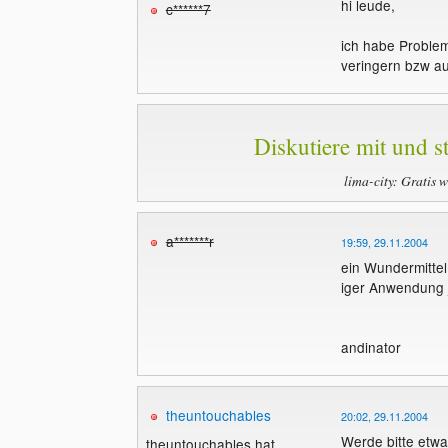
hi leude,
c******7
ich habe Proble
veringern bzw a
Diskutiere mit und st
lima-city: Gratis 
a*******r
19:59, 29.11.2004
ein Wundermittel 
iger Anwendung
andinator
theuntouchables
20:02, 29.11.2004
Werde bitte etwa
theuntouchables hat