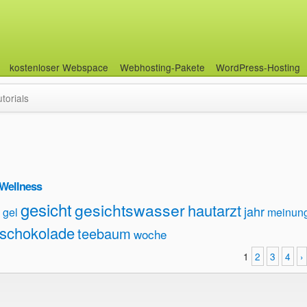
kostenloser Webspace
Webhosting-Pakete
WordPress-Hosting
utorials
Wellness
gesicht
gesichtswasser
hautarzt
jahr
gel
meinun
schokolade
teebaum
woche
1
2
3
4
›