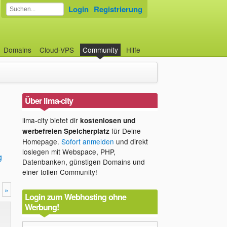
Login
Registrierung
Domains
Cloud-VPS
Community
Hilfe
Über lima-city
lima-city bietet dir
kostenlosen und
für Deine
werbefreien Speicherplatz
Homepage.
Sofort anmelden
und direkt
loslegen mit Webspace, PHP,
g
Datenbanken, günstigen Domains und
einer tollen Community!
»
Login zum Webhosting ohne
Werbung!