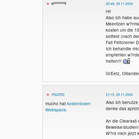
o*******r
20:48, 29.11.2004
Hi!
Also ich habe au
Meentzen w?rmste
kosten um die 10
solltest (nach d
Fall Fettcreme! D
Ich behandle mic
empfehlen w?rde:
helfen!!!
GrEetz, Olliande
mucho
21:15, 29.11.2004
Also ich benutze
mucho hat
kostenlosen
denke das spricht
Webspace
.
An die Clearasil
Beweise/studien
W?rd mich jetzt w