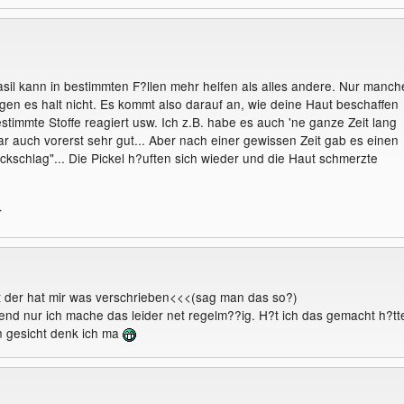
rasil kann in bestimmten F?llen mehr helfen als alles andere. Nur manch
gen es halt nicht. Es kommt also darauf an, wie deine Haut beschaffen
bestimmte Stoffe reagiert usw. Ich z.B. habe es auch 'ne ganze Zeit lang
r auch vorerst sehr gut... Aber nach einer gewissen Zeit gab es einen
ckschlag"... Die Pickel h?uften sich wieder und die Haut schmerzte
r
t der hat mir was verschrieben<<<(sag man das so?)
dend nur ich mache das leider net regelm??ig. H?t ich das gemacht h?tt
in gesicht denk ich ma