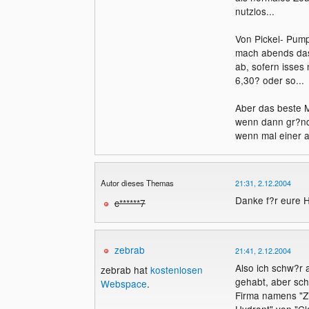
nutzlos...
Von Pickel- Pump
mach abends das 
ab, sofern isses
6,30? oder so...
Aber das beste M
wenn dann gr?ndl
wenn mal einer auf
Autor dieses Themas
21:31, 2.12.2004
Danke f?r eure H
c******7
zebrab
21:41, 2.12.2004
Also ich schw?r 
zebrab hat
kostenlosen
gehabt, aber sc
Webspace
.
Firma namens "Zi
Hydrant" von "Cla