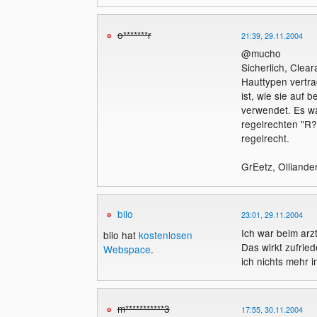
o*******r
21:39, 29.11.2004
@mucho
Sicherlich, Clea
Hauttypen vertra
ist, wie sie auf 
verwendet. Es wa
regelrechten "R?
regelrecht.
GrEetz, Olliande
bilo
23:01, 29.11.2004
Ich war beim arz
bilo hat
kostenlosen
Das wirkt zufrie
Webspace
.
ich nichts mehr 
m***********3
17:55, 30.11.2004