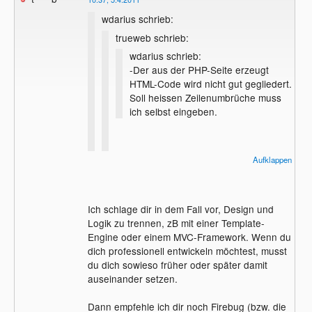
wdarius schrieb:
trueweb schrieb:
wdarius schrieb:
-Der aus der PHP-Seite erzeugt
HTML-Code wird nicht gut gegliedert.
Soll heissen Zeilenumbrüche muss
ich selbst eingeben.
Aufklappen
Wenn du über PHP Code ausgibst, ist
nicht der Editor für die Umbrüche
zuständig, sondern PHP, da kann dir
Ist mir schon klar, dass ich dafür
also kein Editor helfen ;)
Ich schlage dir in dem Fall vor, Design und
verantwortlich bin. Nur hatte ich gehofft,
Logik zu trennen, zB mit einer Template-
dass es so etwas gibt, dass die html
Engine oder einem MVC-Framework. Wenn du
Struktur deuten kann und halt hier und da
dich professionell entwickeln möchtest, musst
ein "\n" oder so einsetzt, damit man die
du dich sowieso früher oder später damit
html Seite noch lesen kann. Die Hoffung
auseinander setzen.
stirb ja zuletzt
.
Dann empfehle ich dir noch Firebug (bzw. die