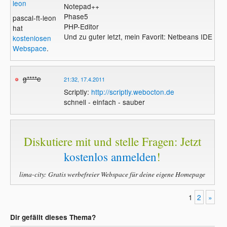
leon
Notepad++
Phase5
pascal-ft-leon
PHP-Editor
hat
Und zu guter letzt, mein Favorit: Netbeans IDE
kostenlosen
Webspace
.
g****e
21:32, 17.4.2011
Scriptly:
http://scriptly.webocton.de
schnell - einfach - sauber
Diskutiere mit und stelle Fragen: Jetzt
kostenlos anmelden
!
lima-city: Gratis werbefreier Webspace für deine eigene Homepage
1
2
»
Dir gefällt dieses Thema?