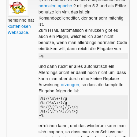
normalen apache
2 mit php 5.3 und als Editor
benutze ich vim, das ist ein
Komandozeileneditor, der sehr sehr mächtig
nemoinho hat
ist.
kostenlosen
Zum HTML automatisch einrücken gibt es
Webspace
.
auch ein Plugin, welches ich aber nicht
benutze, wenn man allerdings normalen Code
einrücken will, dann reicht die Eingabe von
=%
und dann rückt er alles automatisch ein.
Allerdings bricht er damit noch nicht um, dass
kann man aber durch eine kleine Replace-
Anweisung
erzeugen
, so dass die komplette
Eingabe folgende ist:
:%s/{\s\+/{/g

:%s/}\s\+/}/g

:%s/{\[^\n\]/{\r/g

:%s/}\[^\n\]/}\r/g

=%
erreichen kann, und das wiederum kann man
sich mappen, so dass man zum Schluss nur