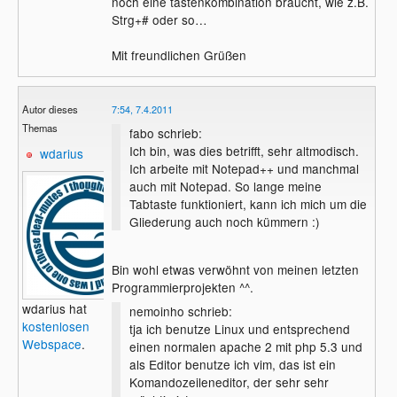
noch eine tastenkombination braucht, wie z.B.
Strg+# oder so…
Mit freundlichen Grüßen
Autor dieses
7:54, 7.4.2011
Themas
fabo schrieb:
Ich bin, was dies betrifft, sehr altmodisch.
wdarius
Ich arbeite mit Notepad++ und manchmal
auch mit Notepad. So lange meine
Tabtaste funktioniert, kann ich mich um die
Gliederung auch noch kümmern :)
Bin wohl etwas verwöhnt von meinen letzten
Programmierprojekten ^^.
wdarius hat
nemoinho schrieb:
kostenlosen
tja ich benutze Linux und entsprechend
Webspace
.
einen normalen apache 2 mit php 5.3 und
als Editor benutze ich vim, das ist ein
Komandozeileneditor, der sehr sehr