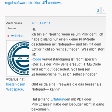
url
regel
software
struktur
windows
1
2
»
Autor dieses
17:16, 4.4.2011
Themas
Hi,
ich bin ein Neuling wenn es um PHP geht. Ich
wdarius
habe bislang nur einen kleine PHP-Seite
geschrieben mit Notepad++ und bin mit dem
Editior nicht so recht zufrieden. Was mich stört
ist:
-
Code
vervollständigung ist recht sperlich
-Der aus der PHP-Seite erzeugt HTML-Code
wird nicht gut gegliedert. Soll heissen
Zeilenumbrüche muss ich selbst eingeben.
wdarius hat
kostenlosen
Gibt es da eine Freeware die das besser als
Webspace
.
Notepad++ kann?
Hat jemand
Erfahrung
en mit PDT oder
PHPEclipse? Habe den Debuger nicht in gang
bekommen.