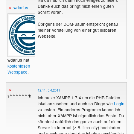
Na da hab ich dann noch einiges zu lesen.
Danke euch das bringt mich einen guten
wdarius
Schritt voran.
Übrigens der DOM-Baum entspricht genau
meiner Vorstellung von einer gut lesbaren
Webseite.
wdarius hat
kostenlosen
Webspace
.
12:11, 5.4.2011
s*************h
Ich nutze XAMPP 1.7.4 um die PHP-Dateien
lokal anzusehen und auch so Dinge wie
Login
zu testen. Ein anderes Programm kenne ich
nicht aber XAMPP ist eigentlich das Beste. Du
könntest natürlich das ganze auch auf einen
Server im Internet (z.B. lima-city) hochladen
und anschauen aber das ist eher umständlich.