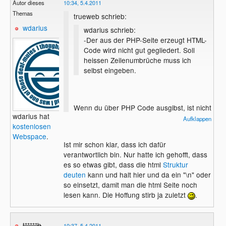
Autor dieses
10:34, 5.4.2011
Themas
trueweb schrieb:
wdarius
wdarius schrieb:
-Der aus der PHP-Seite erzeugt HTML-
Code wird nicht gut gegliedert. Soll
heissen Zeilenumbrüche muss ich
selbst eingeben.
Wenn du über PHP Code ausgibst, ist nicht
wdarius hat
der Editor für die Umbrüche zuständig,
Aufklappen
kostenlosen
sondern PHP, da kann dir also kein Editor
Webspace
.
helfen ;)
Ist mir schon klar, dass ich dafür
verantwortlich bin. Nur hatte ich gehofft, dass
es so etwas gibt, dass die html
Struktur
deuten
kann und halt hier und da ein "\n" oder
so einsetzt, damit man die html Seite noch
lesen kann. Die Hoffung stirb ja zuletzt
.
t*****b
10:37, 5.4.2011