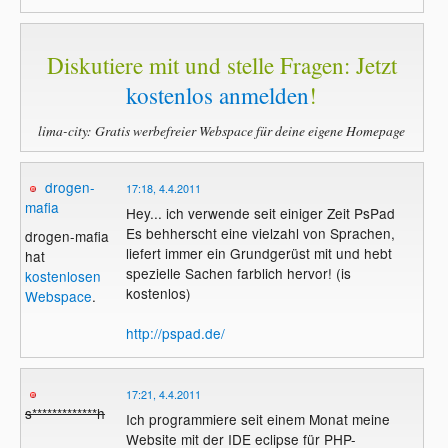
Diskutiere mit und stelle Fragen: Jetzt
kostenlos anmelden
!
lima-city: Gratis werbefreier Webspace für deine eigene Homepage
drogen-
17:18, 4.4.2011
mafia
Hey... ich verwende seit einiger Zeit PsPad
Es behherscht eine vielzahl von Sprachen,
drogen-mafia
liefert immer ein Grundgerüst mit und hebt
hat
spezielle Sachen farblich hervor! (is
kostenlosen
kostenlos)
Webspace
.
http://pspad.de/
17:21, 4.4.2011
s*************h
Ich programmiere seit einem Monat meine
Website mit der IDE eclipse für PHP-