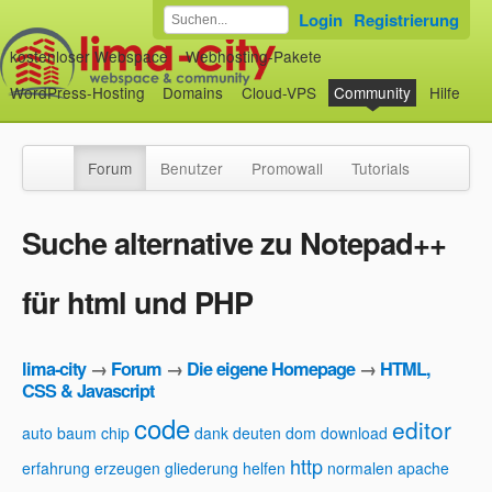
Login
Registrierung
kostenloser Webspace
Webhosting-Pakete
WordPress-Hosting
Domains
Cloud-VPS
Community
Hilfe
Forum
Benutzer
Promowall
Tutorials
Suche alternative zu Notepad++
für html und PHP
lima-city
→
Forum
→
Die eigene Homepage
→
HTML,
CSS & Javascript
code
editor
auto
baum
chip
dank
deuten
dom
download
http
erfahrung
erzeugen
gliederung
helfen
normalen apache