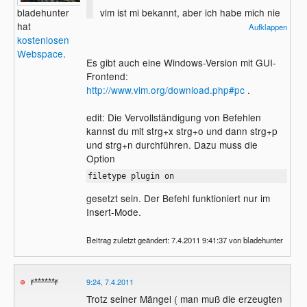
vim ist mi bekannt, aber ich habe mich nie
bladehunter
damit auseinander gesetzt, da ich in der
hat
Aufklappen
Regel unter Windows arbeite.
kostenlosen
Webspace
.
Es gibt auch eine Windows-Version mit GUI-
Frontend:
http://www.vim.org/download.php#pc
.
edit: Die Vervollständigung von Befehlen
kannst du mit strg+x strg+o und dann strg+p
und strg+n durchführen. Dazu muss die
Option
filetype plugin on
gesetzt sein. Der Befehl funktioniert nur im
Insert-Mode.
Beitrag zuletzt geändert: 7.4.2011 9:41:37 von bladehunter
r******r
9:24, 7.4.2011
Trotz seiner Mängel ( man muß die erzeugten