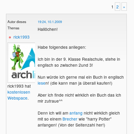
1
2
»
Autor dieses
19:24, 10.1.2009
Themas
Hallöchen!
rick1993
Habe folgendes anliegen:
Ich bin in der 9. Klasse Realschule, stehe in
englisch so zwischen 2und 3!
Nun würde ich gerne mal ein Buch in englisch
lese
n! (die kann man ja überall kaufen!)
rick1993 hat
kostenlosen
Aber ich finde nicht wirklich ein Buch das ich
Webspace
.
mir zutraue^^
Denn ich will am
anfang
nicht wirklich gleich
mit so einem
Brecher
wie "harry Potter"
anfangen! (Von der Seitenzahl her!)