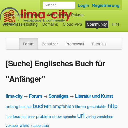
Login
Registrierung
kostenloser Webspace
Webhosting-Pakete
WordPress-Hosting
Domains
Cloud-VPS
Community
Hilfe
Forum
Benutzer
Promowall
Tutorials
[Suche] Englisches Buch für
"Anfänger"
lima-city
→
Forum
→
Sonstiges
→
Literatur und Kunst
buchen
http
empfehlen
anfang
filmen
geschichte
brecher
url
problem
lese
show
jahr
not
paar
sprache
verlag
verstehen
wand
vokabel
zauberstab