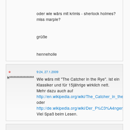
oder wie wärs mit krimis - sherlock holmes?
miss marple?
grüße
henneholle
9:24, 27.1.2009
k******************9
Wie wärs mit "The Catcher in the Rye". Ist ein
Klassiker und für 15jährige wirklich nett.
Mehr dazu auch auf
http://en.wikipedia.org/wiki/The_Catcher_in_the_R
oder
http://de.wikipedia.org/wiki/Der_F%C3%A4nger_i
Viel Spaß beim Lesen.