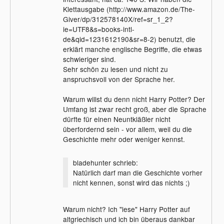
Klettausgabe (http://www.amazon.de/The-
Giver/dp/312578140X/ref=sr_1_2?
ie=UTF8&s=books-intl-
de&qid=1231612190&sr=8-2) benutzt, die
erklärt manche englische Begriffe, die etwas
schwieriger sind.
Sehr schön zu lesen und nicht zu
anspruchsvoll von der Sprache her.
Warum willst du denn nicht Harry Potter? Der
Umfang ist zwar recht groß, aber die Sprache
dürfte für einen Neuntkläßler nicht
überfordernd sein - vor allem, weil du die
Geschichte mehr oder weniger kennst.
bladehunter schrieb:
Natürlich darf man die Geschichte vorher
nicht kennen, sonst wird das nichts ;)
Warum nicht? Ich "lese" Harry Potter auf
altgriechisch und ich bin überaus dankbar