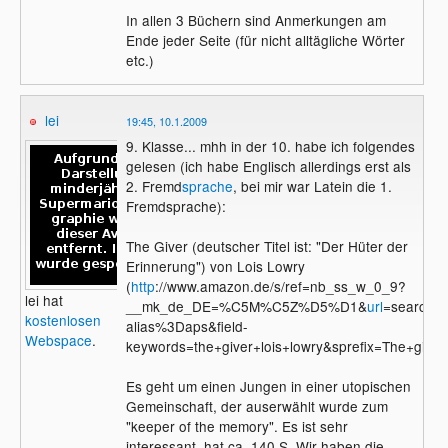
In allen 3 Büchern sind Anmerkungen am
Ende jeder Seite (für nicht alltägliche Wörter
etc.)
lei
19:45, 10.1.2009
9. Klasse... mhh in der 10. habe ich folgendes
gelesen (ich habe Englisch allerdings erst als
2. Fremd
sprache
, bei mir war Latein die 1.
Fremdsprache):
The Giver (deutscher Titel ist: "Der Hüter der
Erinnerung") von Lois Lowry
(
http
://www.amazon.de/s/ref=nb_ss_w_0_9?
lei hat
__mk_de_DE=%C5M%C5Z%D5%D1&
url
=search-
kostenlosen
alias%3Daps&field-
Webspace
.
keywords=the+giver+lois+lowry&sprefix=The+giver)
Es geht um einen Jungen in einer utopischen
Gemeinschaft, der auserwählt wurde zum
"keeper of the memory". Es ist sehr
interessant, hat ca. 140 S. Wir haben die