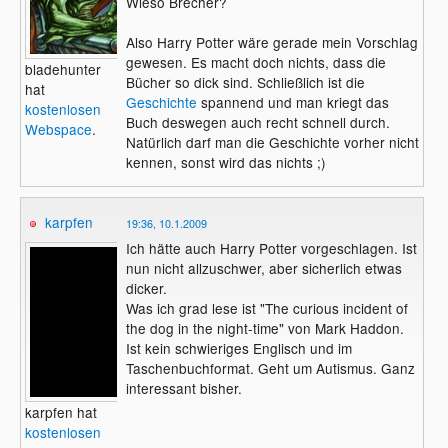
Wieso Brecher?
Also Harry Potter wäre gerade mein Vorschlag
gewesen. Es macht doch nichts, dass die
bladehunter
Bücher so dick sind. Schließlich ist die
hat
Geschichte
spannend und man kriegt das
kostenlosen
Buch deswegen auch recht schnell durch.
Webspace
.
Natürlich darf man die Geschichte vorher nicht
kennen, sonst wird das nichts ;)
karpfen
19:36, 10.1.2009
Ich hätte auch Harry Potter vorgeschlagen. Ist
nun nicht allzuschwer, aber sicherlich etwas
dicker.
Was ich grad lese ist "The curious incident of
the dog in the night-time" von Mark Haddon.
Ist kein schwieriges Englisch und im
Taschenbuchformat. Geht um Autismus. Ganz
interessant bisher.
karpfen hat
kostenlosen