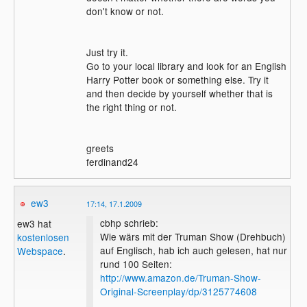
don't know or not.
Just try it.
Go to your local library and look for an English
Harry Potter book or something else. Try it
and then decide by yourself whether that is
the right thing or not.
greets
ferdinand24
ew3
17:14, 17.1.2009
cbhp schrieb:
ew3 hat
Wie wärs mit der Truman Show (Drehbuch)
kostenlosen
auf Englisch, hab ich auch gelesen, hat nur
Webspace
.
rund 100 Seiten:
http://www.amazon.de/Truman-Show-
Original-Screenplay/dp/3125774608