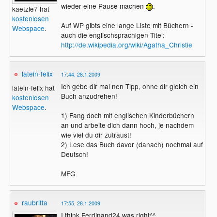
wieder eine Pause machen
.
kaetzle7 hat
kostenlosen
Auf WP gibts eine lange Liste mit Büchern -
Webspace
.
auch die englischsprachigen Titel:
http://de.wikipedia.org/wiki/Agatha_Christie
latein-felix
17:44, 28.1.2009
Ich gebe dir mal nen Tipp, ohne dir gleich ein
latein-felix hat
Buch anzudrehen!
kostenlosen
Webspace
.
1) Fang doch mit englischen Kinderbüchern
an und arbeite dich dann hoch, je nachdem
wie viel du dir zutraust!
2) Lese das Buch davor (danach) nochmal auf
Deutsch!
MFG
raubritta
17:55, 28.1.2009
I think Ferdinand24 was right^^