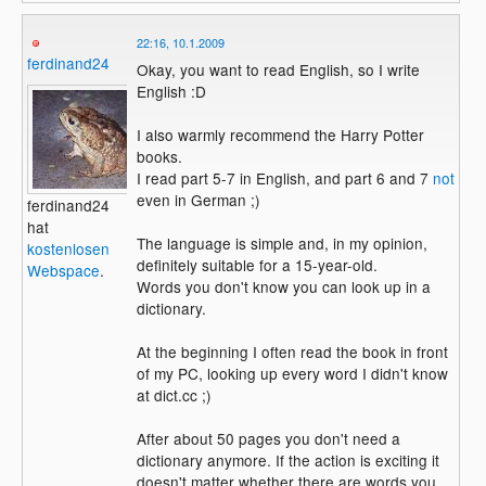
22:16, 10.1.2009
ferdinand24
Okay, you want to read English, so I write
English :D
I also warmly recommend the Harry Potter
books.
I read part 5-7 in English, and part 6 and 7
not
even in German ;)
ferdinand24
hat
The language is simple and, in my opinion,
kostenlosen
definitely suitable for a 15-year-old.
Webspace
.
Words you don't know you can look up in a
dictionary.
At the beginning I often read the book in front
of my PC, looking up every word I didn't know
at dict.cc ;)
After about 50 pages you don't need a
dictionary anymore. If the action is exciting it
doesn't matter whether there are words you