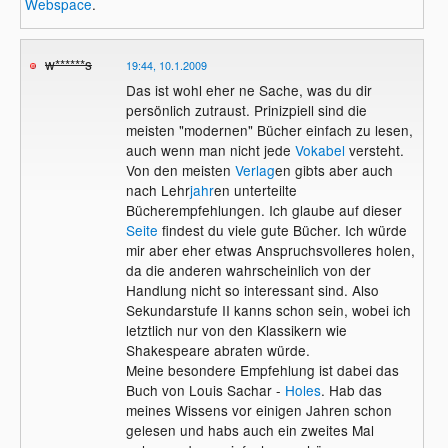
Webspace
.
w******s
19:44, 10.1.2009
Das ist wohl eher ne Sache, was du dir
persönlich zutraust. Prinizpiell sind die
meisten "modernen" Bücher einfach zu lesen,
auch wenn man nicht jede
Vokabel
versteht.
Von den meisten
Verlag
en gibts aber auch
nach Lehr
jahr
en unterteilte
Bücherempfehlungen. Ich glaube auf dieser
Seite
findest du viele gute Bücher. Ich würde
mir aber eher etwas Anspruchsvolleres holen,
da die anderen wahrscheinlich von der
Handlung nicht so interessant sind. Also
Sekundarstufe II kanns schon sein, wobei ich
letztlich nur von den Klassikern wie
Shakespeare abraten würde.
Meine besondere Empfehlung ist dabei das
Buch von Louis Sachar -
Holes
. Hab das
meines Wissens vor einigen Jahren schon
gelesen und habs auch ein zweites Mal