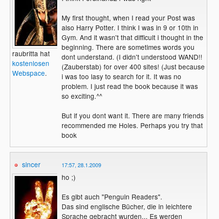
My first thought, when I read your Post was
also Harry Potter. I think I was in 9 or 10th in
Gym. And it wasn't that difficult i thought in the
beginning. There are sometimes words you
raubritta hat
dont understand. (I didn't understood WAND!!
kostenlosen
(Zauberstab) for over 400 sites! (Just because
Webspace
.
i was too lasy to search for it. It was no
problem. I just read the book because it was
so exciting.^^
But if you dont want it. There are many friends
recommended me Holes. Perhaps you try that
book
sincer
17:57, 28.1.2009
ho ;)
Es gibt auch "Penguin Readers".
Das sind englische Bücher, die in leichtere
Sprache gebracht wurden... Es werden