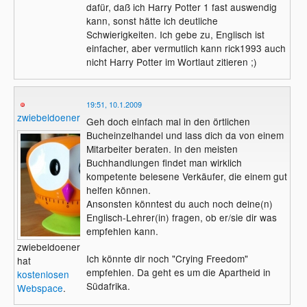
dafür, daß ich Harry Potter 1 fast auswendig
kann, sonst hätte ich deutliche
Schwierigkeiten. Ich gebe zu, Englisch ist
einfacher, aber vermutlich kann rick1993 auch
nicht Harry Potter im Wortlaut zitieren ;)
19:51, 10.1.2009
zwiebeldoener
Geh doch einfach mal in den örtlichen
Bucheinzelhandel und lass dich da von einem
Mitarbeiter beraten. In den meisten
Buchhandlungen findet man wirklich
kompetente belesene Verkäufer, die einem gut
helfen können.
Ansonsten könntest du auch noch deine(n)
Englisch-Lehrer(in) fragen, ob er/sie dir was
empfehlen kann.
zwiebeldoener
Ich könnte dir noch "Crying Freedom"
hat
empfehlen. Da geht es um die Apartheid in
kostenlosen
Südafrika.
Webspace
.