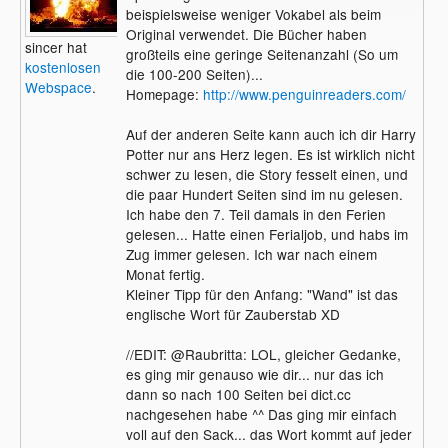
beispielsweise weniger Vokabel als beim
Original verwendet. Die Bücher haben
sincer hat
großteils eine geringe Seitenanzahl (So um
kostenlosen
die 100-200 Seiten)...
Webspace
.
Homepage:
http://www.penguinreaders.com/
Auf der anderen Seite kann auch ich dir Harry
Potter nur ans Herz legen. Es ist wirklich nicht
schwer zu lesen, die Story fesselt einen, und
die paar Hundert Seiten sind im nu gelesen.
Ich habe den 7. Teil damals in den Ferien
gelesen... Hatte einen Ferialjob, und habs im
Zug immer gelesen. Ich war nach einem
Monat fertig.
Kleiner Tipp für den Anfang: "Wand" ist das
englische Wort für Zauberstab XD
//EDIT: @Raubritta: LOL, gleicher Gedanke,
es ging mir genauso wie dir... nur das ich
dann so nach 100 Seiten bei dict.cc
nachgesehen habe ^^ Das ging mir einfach
voll auf den Sack... das Wort kommt auf jeder