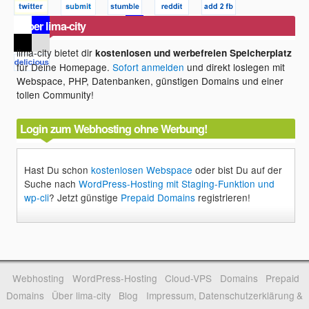
Über lima-city
lima-city bietet dir
kostenlosen und werbefreien Speicherplatz
für Deine Homepage.
Sofort anmelden
und direkt loslegen mit
Webspace, PHP, Datenbanken, günstigen Domains und einer
tollen Community!
Login zum Webhosting ohne Werbung!
Hast Du schon
kostenlosen Webspace
oder bist Du auf der
Suche nach
WordPress-Hosting mit Staging-Funktion und
wp-cli
? Jetzt günstige
Prepaid Domains
registrieren!
Webhosting
WordPress-Hosting
Cloud-VPS
Domains
Prepaid
Domains
Über lima-city
Blog
Impressum, Datenschutzerklärung &