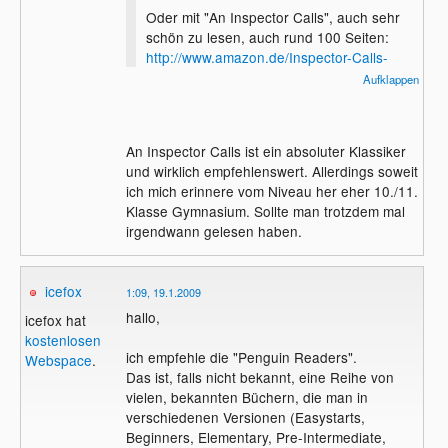
Oder mit "An Inspector Calls", auch sehr
schön zu lesen, auch rund 100 Seiten:
http://www.amazon.de/Inspector-Calls-
Play-Three-Acts/dp/3150092183
Aufklappen
[...]
An Inspector Calls ist ein absoluter Klassiker
und wirklich empfehlenswert. Allerdings soweit
ich mich erinnere vom Niveau her eher 10./11.
Klasse Gymnasium. Sollte man trotzdem mal
irgendwann gelesen haben.
icefox
1:09, 19.1.2009
hallo,
icefox hat
kostenlosen
ich empfehle die "Penguin Readers".
Webspace
.
Das ist, falls nicht bekannt, eine Reihe von
vielen, bekannten Büchern, die man in
verschiedenen Versionen (Easystarts,
Beginners, Elementary, Pre-Intermediate,