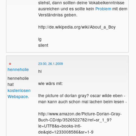
stehst, dann sollten deine Vokabelkenntnisse
ausreichen und es sollte kein
Problem
mit dem
Verständniss geben.
http://de.wikipedia.org/wiki/About_a_Boy
lg
silent
23:30, 26.1.2009
henneholle
hi
henneholle
wie wärs mit:
hat
kostenlosen
the picture of dorian gray? oscar wilde eben -
Webspace
.
man kann auch schon mal lachen beim lesen -
http://www.amazon.de/Picture-Dorian-Gray-
Buch-CD/dp/3526522782/ref=sr_1_9?
ie=UTF8&s=books-intl-
de&qid=1233008586&sr=1-9