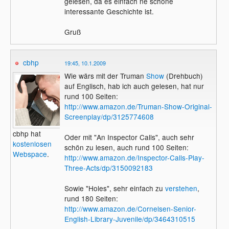
gelesen, da es einfach ne schöne
interessante Geschichte ist.
Gruß
cbhp
19:45, 10.1.2009
Wie wärs mit der Truman
Show
(Drehbuch)
auf Englisch, hab ich auch gelesen, hat nur
rund 100 Seiten:
http://www.amazon.de/Truman-Show-Original-
Screenplay/dp/3125774608
cbhp hat
Oder mit "An Inspector Calls", auch sehr
kostenlosen
schön zu lesen, auch rund 100 Seiten:
Webspace
.
http://www.amazon.de/Inspector-Calls-Play-
Three-Acts/dp/3150092183
Sowie "Holes", sehr einfach zu
verstehen
,
rund 180 Seiten:
http://www.amazon.de/Cornelsen-Senior-
English-Library-Juvenile/dp/3464310515