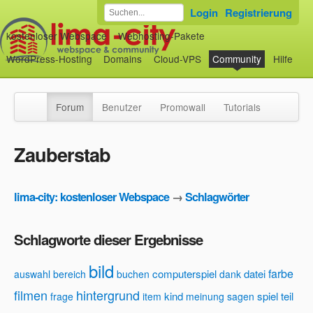
Login
Registrierung
kostenloser Webspace
Webhosting-Pakete
WordPress-Hosting
Domains
Cloud-VPS
Community
Hilfe
Forum
Benutzer
Promowall
Tutorials
Zauberstab
lima-city: kostenloser Webspace
→
Schlagwörter
Schlagworte dieser Ergebnisse
bild
farbe
computerspiel
datei
auswahl
bereich
buchen
dank
filmen
hintergrund
kind
spiel
teil
frage
item
meinung
sagen