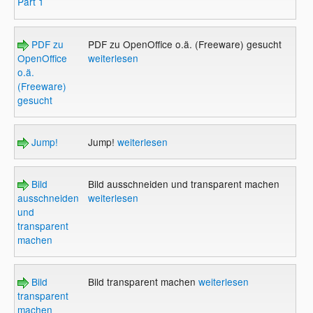
Part 1
PDF zu
PDF zu OpenOffice o.ä. (Freeware) gesucht
OpenOffice
weiterlesen
o.ä.
(Freeware)
gesucht
Jump!
Jump!
weiterlesen
Bild
Bild ausschneiden und transparent machen
ausschneiden
weiterlesen
und
transparent
machen
Bild
Bild transparent machen
weiterlesen
transparent
machen