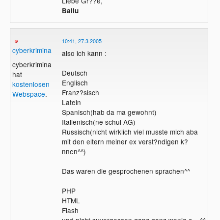
Liebe Gr??e,
Ballu
10:41, 27.3.2005
cyberkrimina
also ich kann :
cyberkrimina
Deutsch
hat
Englisch
kostenlosen
Franz?sisch
Webspace
.
Latein
Spanisch(hab da ma gewohnt)
Italienisch(ne schul AG)
Russisch(nicht wirklich viel musste mich aba
mit den eltern meiner ex verst?ndigen k?
nnen^^)
Das waren die gesprochenen sprachen^^
PHP
HTML
Flash
und nicht zuvergessen ganz ganz wenig c++^^