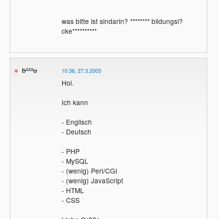
was bitte ist sindarin? ******** bildungsl?
cke**********
b***u
10:36, 27.3.2005
Hoi.
Ich kann
- Englisch
- Deutsch
- PHP
- MySQL
- (wenig) Perl/CGI
- (wenig) JavaScript
- HTML
- CSS