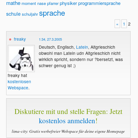
mathe
physiker
programmiersprache
moment
nase
pfarrer
sprache
schule
schuljahr
«
1
2
freaky
1:34, 27.3.2005
Deutsch, Englisch,
Latein
, Altgrieschich
obwohl man Latein udn Altgrieschich nicht
wirklich spricht, sondern nur ?bersetzt, was
schwer genug ist ;)
freaky hat
kostenlosen
Webspace
.
Diskutiere mit und stelle Fragen: Jetzt
kostenlos anmelden
!
lima-city: Gratis werbefreier Webspace für deine eigene Homepage