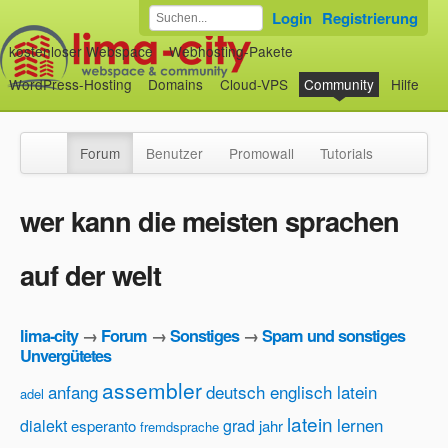
Login
Registrierung
kostenloser Webspace
Webhosting-Pakete
WordPress-Hosting
Domains
Cloud-VPS
Community
Hilfe
Forum
Benutzer
Promowall
Tutorials
wer kann die meisten sprachen
auf der welt
lima-city
→
Forum
→
Sonstiges
→
Spam und sonstiges
Unvergütetes
assembler
anfang
deutsch englisch latein
adel
latein
lernen
dialekt
grad
esperanto
jahr
fremdsprache