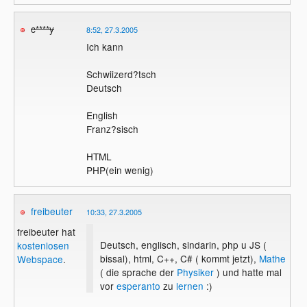
c****y
8:52, 27.3.2005
Ich kann
Schwiizerd?tsch
Deutsch
English
Franz?sisch
HTML
PHP(ein wenig)
freibeuter
10:33, 27.3.2005
freibeuter hat
Deutsch, englisch, sindarin, php u JS (
kostenlosen
bissal), html, C++, C# ( kommt jetzt),
Mathe
Webspace
.
( die sprache der
Physiker
) und hatte mal
vor
esperanto
zu
lernen
:)