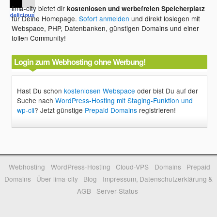
lima-city bietet dir
kostenlosen und werbefreien Speicherplatz
für Deine Homepage.
Sofort anmelden
und direkt loslegen mit
Webspace, PHP, Datenbanken, günstigen Domains und einer
tollen Community!
Login zum Webhosting ohne Werbung!
Hast Du schon
kostenlosen Webspace
oder bist Du auf der
Suche nach
WordPress-Hosting mit Staging-Funktion und
wp-cli
? Jetzt günstige
Prepaid Domains
registrieren!
Webhosting
WordPress-Hosting
Cloud-VPS
Domains
Prepaid
Domains
Über lima-city
Blog
Impressum, Datenschutzerklärung &
AGB
Server-Status