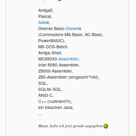
AmigaE,
Pascal,
Adel
e,
Diverse Basic-
Dialekt
e
(Commodore-MS-Basic, KC-Basic,
PowerBASIC),
MS-DOS-Batch,
Amiga-Shell,
MC680X0-
Assembler
,
Intel 8080-Assembler,
Z8000-Assembler,
Z80-Assembler (eingeschr?nkt),
SQL,
SQLite-SQL,
ANSI-C,
C++ (rudiment?r),
ein bisschen Java,
...
Mann, habe ich jetzt gerade angegeben