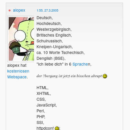
alopex
1:55, 27.3.2005
Deutsch,
Hochdeutsch,
Westerzgebirgisch,
Britisches Englisch,
Schulrussisch,
Kneipen-Ungarisch,
ca. 10 Worte Tschechisch,
Denglish (BSE),
"Ich liebe dich" in 6
Sprache
n,
alopex hat
kostenlosen
der ?bergang ist jetzt ein bisschen abrupt
Webspace
.
HTML,
XHTML,
CSS,
JavaScript,
Perl,
PHP,
SSI,
httpdconf
;