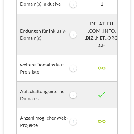
1
Domain(s) inklusive
i
.DE, .AT, .EU,
Endungen für Inklusiv-
.COM, .INFO,
i
Domain(s)
.BIZ, .NET, .ORG,
.B
.CH
weitere Domains laut
i
Preisliste
Aufschaltung externer
i
Domains
Anzahl möglicher Web-
i
Projekte