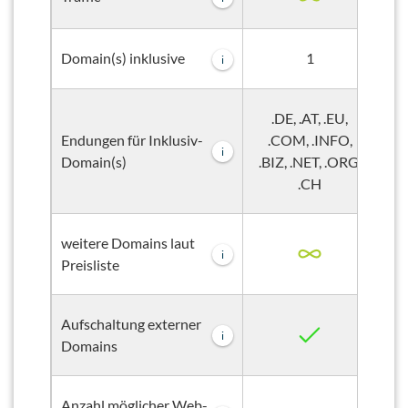
1
Domain(s) inklusive
i
.DE, .AT, .EU,
Endungen für Inklusiv-
.COM, .INFO,
i
Domain(s)
.BIZ, .NET, .ORG,
.B
.CH
weitere Domains laut
i
Preisliste
Aufschaltung externer
i
Domains
Anzahl möglicher Web-