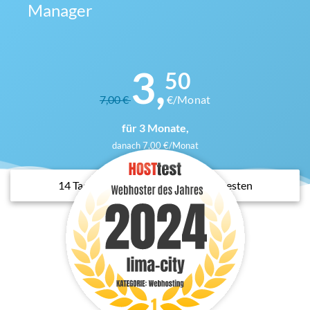
Manager
3,
50
7,00 €
€/Monat
für 3 Monate,
danach 7,00 €/Monat
14 Tage kostenlos & unverbindlich testen