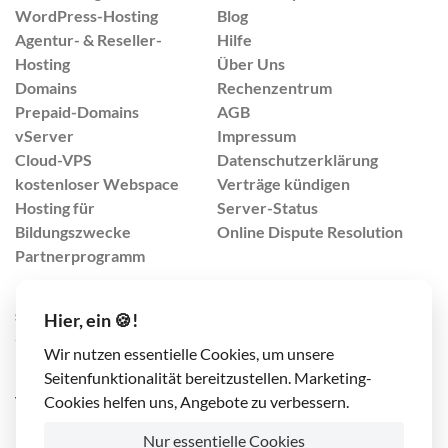
WordPress-Hosting
Blog
Agentur- & Reseller-
Hilfe
Hosting
Über Uns
Domains
Rechenzentrum
Prepaid-Domains
AGB
vServer
Impressum
Cloud-VPS
Datenschutzerklärung
kostenloser Webspace
Verträge kündigen
Hosting für
Server-Status
Bildungszwecke
Online Dispute Resolution
Partnerprogramm
support@lima-city.de
Hier, ein 🍪!
+49 421 408 9999 4
Wir nutzen essentielle Cookies, um unsere
(Mo-Fr von 8:00-17:00 Uhr)
Seitenfunktionalität bereitzustellen. Marketing-
TrafficPlex GmbH
Cookies helfen uns, Angebote zu verbessern.
Konsul-Smidt-Str. 90
Nur essentielle Cookies