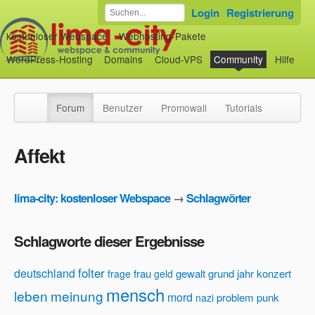
Login
Registrierung
kostenloser Webspace
Webhosting-Pakete
WordPress-Hosting
Domains
Cloud-VPS
Community
Hilfe
Forum
Benutzer
Promowall
Tutorials
Affekt
lima-city: kostenloser Webspace
→
Schlagwörter
Schlagworte dieser Ergebnisse
folter
deutschland
frau
gewalt
grund
jahr
konzert
frage
geld
mensch
leben
meinung
mord
problem
punk
nazi