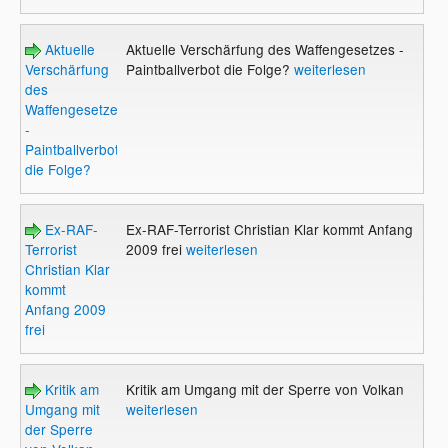
Aktuelle
Aktuelle Verschärfung des Waffengesetzes -
Verschärfung
Paintballverbot die Folge?
weiterlesen
des
Waffengesetzes
-
Paintballverbot
die Folge?
Ex-RAF-
Ex-RAF-Terrorist Christian Klar kommt Anfang
Terrorist
2009 frei
weiterlesen
Christian Klar
kommt
Anfang 2009
frei
Kritik am
Kritik am Umgang mit der Sperre von Volkan
Umgang mit
weiterlesen
der Sperre