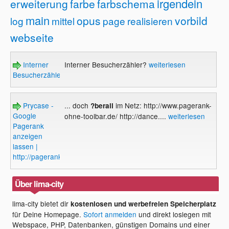
irgendein
erweiterung
farbe
farbschema
main
opus
vorbild
log
mittel
page
realisieren
webseite
Interner
Interner Besucherzähler?
weiterlesen
Besucherzähler?
Prycase -
... doch
im Netz: http://www.pagerank-
?berall
Google
ohne-toolbar.de/ http://dance....
weiterlesen
Pagerank
anzeigen
lassen |
http://pagerank.cycase.de/
Über lima-city
lima-city bietet dir
kostenlosen und werbefreien Speicherplatz
für Deine Homepage.
Sofort anmelden
und direkt loslegen mit
Webspace, PHP, Datenbanken, günstigen Domains und einer