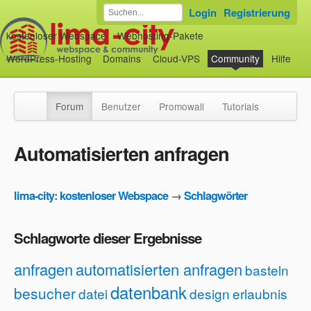
Login
Registrierung
kostenloser Webspace
Webhosting-Pakete
WordPress-Hosting
Domains
Cloud-VPS
Community
Hilfe
Forum
Benutzer
Promowall
Tutorials
Automatisierten anfragen
lima-city: kostenloser Webspace
→
Schlagwörter
Schlagworte dieser Ergebnisse
anfragen
automatisierten anfragen
basteln
datenbank
besucher
datei
design
erlaubnis