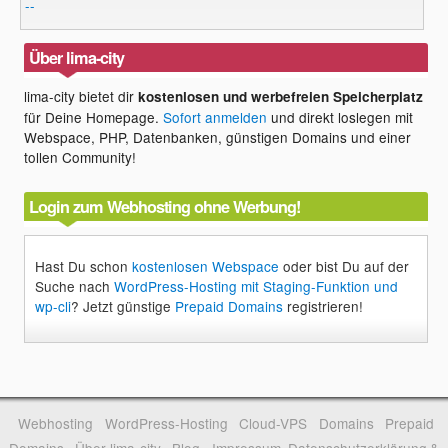
--
Über lima-city
lima-city bietet dir
kostenlosen und werbefreien Speicherplatz
für Deine Homepage.
Sofort anmelden
und direkt loslegen mit
Webspace, PHP, Datenbanken, günstigen Domains und einer
tollen Community!
Login zum Webhosting ohne Werbung!
Hast Du schon
kostenlosen Webspace
oder bist Du auf der
Suche nach
WordPress-Hosting mit Staging-Funktion und
wp-cli
? Jetzt günstige
Prepaid Domains
registrieren!
Webhosting
WordPress-Hosting
Cloud-VPS
Domains
Prepaid
Domains
Über lima-city
Blog
Impressum, Datenschutzerklärung &