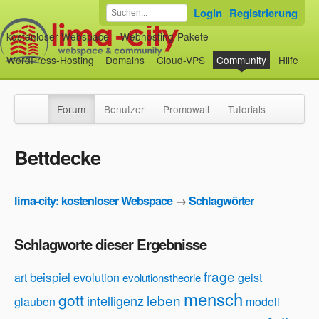
Login
Registrierung
kostenloser Webspace
Webhosting-Pakete
WordPress-Hosting
Domains
Cloud-VPS
Community
Hilfe
Forum
Benutzer
Promowall
Tutorials
Bettdecke
lima-city: kostenloser Webspace
→
Schlagwörter
Schlagworte dieser Ergebnisse
frage
beispiel
art
evolution
geist
evolutionstheorie
mensch
gott
leben
intelligenz
glauben
modell