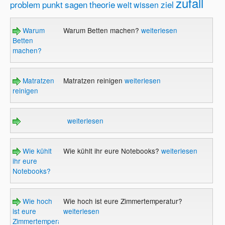
zufall
problem
punkt
sagen
theorie
ziel
welt
wissen
Warum
Warum Betten machen?
weiterlesen
Betten
machen?
Matratzen
Matratzen reinigen
weiterlesen
reinigen
weiterlesen
Wie kühlt
Wie kühlt ihr eure Notebooks?
weiterlesen
ihr eure
Notebooks?
Wie hoch
Wie hoch ist eure Zimmertemperatur?
ist eure
weiterlesen
Zimmertemperatur?