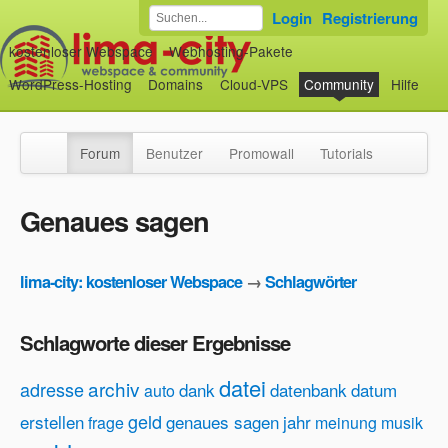
Login
Registrierung
kostenloser Webspace
Webhosting-Pakete
WordPress-Hosting
Domains
Cloud-VPS
Community
Hilfe
Forum
Benutzer
Promowall
Tutorials
Genaues sagen
lima-city: kostenloser Webspace
→
Schlagwörter
Schlagworte dieser Ergebnisse
datei
archiv
adresse
dank
datenbank
datum
auto
geld
erstellen
genaues sagen
jahr
frage
meinung
musik