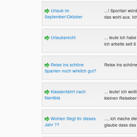
Urlaub im
...! Spontan wür
September/Oktober
das wohl aus. Ich
Urlaubsrecht
... leute ich ha
ich arbeite seit 6
Reise ins schöne
Reise ins schöne
Spanien noch wirklich gut?
Klassenfahrt nach
... leute! Ich wo
Namibia
kleinen Reiseberi
Wohien fliegt ihr dieses
..., ich mache di
Jahr ??
glaube dass das 