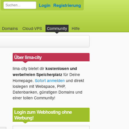
Login
Registrierung
Domains
Cloud-VPS
Community
Hilfe
Über lima-city
lima-city bietet dir
kostenlosen und
für Deine
werbefreien Speicherplatz
Homepage.
Sofort anmelden
und direkt
loslegen mit Webspace, PHP,
Datenbanken, günstigen Domains und
einer tollen Community!
Login zum Webhosting ohne
Werbung!