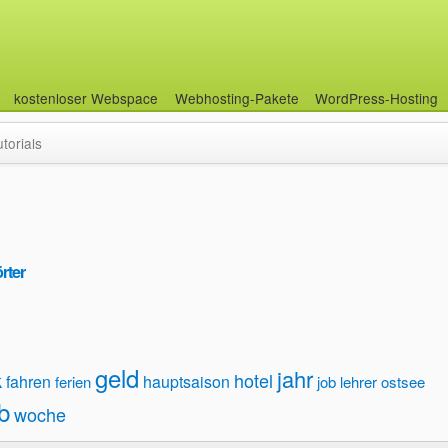
kostenloser Webspace
Webhosting-Pakete
WordPress-Hosting
utorials
rter
geld
jahr
k
hotel
fahren
hauptsaison
ferien
job
lehrer
ostsee
b
woche