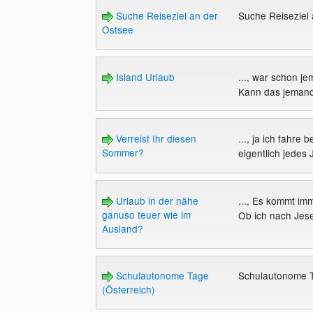
Suche Reiseziel an der
Suche Reiseziel
Ostsee
Island Urlaub
..., war schon j
Kann das jemand 
Verreist Ihr diesen
..., ja ich fahre
Sommer?
eigentlich jedes J
Urlaub in der nähe
..., Es kommt imm
ganuso teuer wie im
Ob ich nach Jesel
Ausland?
Schulautonome Tage
Schulautonome T
(Österreich)