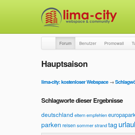
Forum
Benutzer
Promowall
T
Hauptsaison
lima-city: kostenloser Webspace
→
Schlagwö
Schlagworte dieser Ergebnisse
deutschland
europapar
eltern
empfehlen
urlau
parken
tag
reisen
sommer
strand