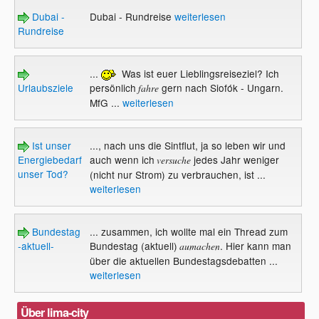
Dubai -
Dubai - Rundreise
weiterlesen
Rundreise
...
Was ist euer Lieblingsreiseziel? Ich
Urlaubsziele
persönlich
gern nach Siofók - Ungarn.
fahre
MfG ...
weiterlesen
Ist unser
..., nach uns die Sintflut, ja so leben wir und
Energiebedarf
auch wenn ich
jedes Jahr weniger
versuche
unser Tod?
(nicht nur Strom) zu verbrauchen, ist ...
weiterlesen
Bundestag
... zusammen, ich wollte mal ein Thread zum
-aktuell-
Bundestag (aktuell)
. Hier kann man
aumachen
über die aktuellen Bundestagsdebatten ...
weiterlesen
Über lima-city