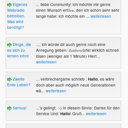
Eigenes
... liebe Community! Ich möchte mir gerne
Webradio
einen Wunsch erf
, den ich schon sehr sehr
llen
betreiben.
lange habe: Ich möchte ein ...
weiterlesen
Was wird
benötigt?
Dinge, die
..., ich würde dir auch gerne noch eine
es sich zu
Anregung geben:
ürfel wirklich schnell
Zauberw
lernen lohnt
lösen (weniger als 1 Minute) Hierf...
weiterlesen
Zweite
... verbrechergame schrieb :
, es wäre
Hallo
Erde Leben?
doch aber auch möglich neue Generationen
wä...
weiterlesen
Servus!
...'s gelingt. :-) In diesem Sinne: Danke für den
Service Und:
! Gruß...
weiterlesen
Hallo