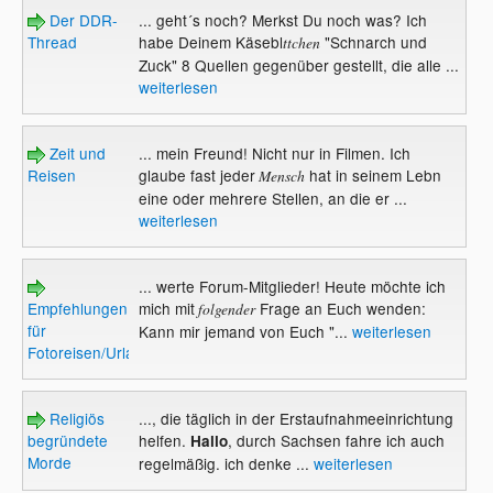
Der DDR-
... geht´s noch? Merkst Du noch was? Ich
Thread
habe Deinem Käsebl
"Schnarch und
ttchen
Zuck" 8 Quellen gegenüber gestellt, die alle ...
weiterlesen
Zeit und
... mein Freund! Nicht nur in Filmen. Ich
Reisen
glaube fast jeder
hat in seinem Lebn
Mensch
eine oder mehrere Stellen, an die er ...
weiterlesen
... werte Forum-Mitglieder! Heute möchte ich
Empfehlungen
mich mit
Frage an Euch wenden:
folgender
für
Kann mir jemand von Euch "...
weiterlesen
Fotoreisen/Urlaube?
Religiös
..., die täglich in der Erstaufnahmeeinrichtung
begründete
helfen.
, durch Sachsen fahre ich auch
Hallo
Morde
regelmäßig. ich denke ...
weiterlesen