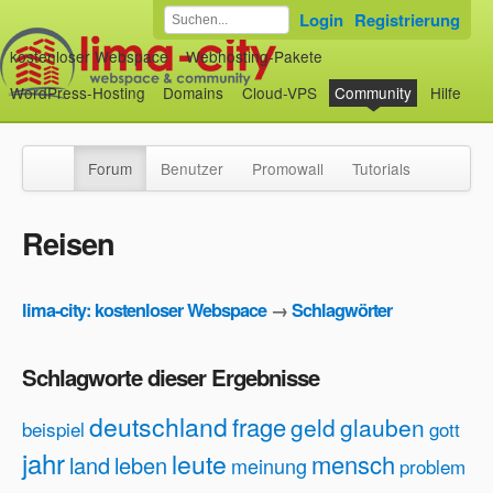
Login
Registrierung
kostenloser Webspace
Webhosting-Pakete
WordPress-Hosting
Domains
Cloud-VPS
Community
Hilfe
Forum
Benutzer
Promowall
Tutorials
Reisen
lima-city: kostenloser Webspace
→
Schlagwörter
Schlagworte dieser Ergebnisse
deutschland
frage
geld
glauben
beispiel
gott
jahr
leute
mensch
land
leben
meinung
problem