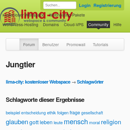
Login
Registrierung
kostenloser Webspace
Webhosting-Pakete
WordPress-Hosting
Domains
Cloud-VPS
Community
Hilfe
Forum
Benutzer
Promowall
Tutorials
Jungtier
lima-city: kostenloser Webspace
→
Schlagwörter
Schlagworte dieser Ergebnisse
frage
beispiel
ethik
folgen
entscheidung
gesellschaft
mensch
glauben
religion
gott
leben
leute
moral