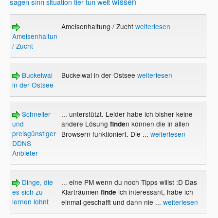
wissen
sagen
sinn
tun
welt
situation
tier
Ameisenhaltung / Zucht
weiterlesen
Ameisenhaltung
/ Zucht
Buckelwal
Buckelwal in der Ostsee
weiterlesen
in der Ostsee
Schneller
... unterstützt. Leider habe ich bisher keine
und
andere Lösung
n können die in allen
finde
preisgünstiger
Browsern funktioniert. Die ...
weiterlesen
DDNS
Anbieter
Dinge, die
... eine PM wenn du noch Tipps willst :D Das
es sich zu
Klarträumen
ich interessant, habe ich
finde
lernen lohnt
einmal geschafft und dann nie ...
weiterlesen