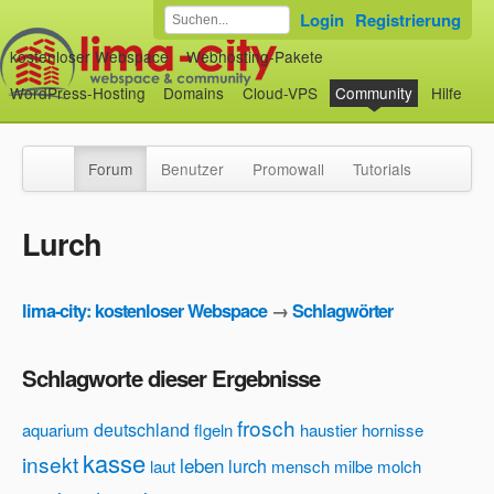
Login
Registrierung
kostenloser Webspace
Webhosting-Pakete
WordPress-Hosting
Domains
Cloud-VPS
Community
Hilfe
Forum
Benutzer
Promowall
Tutorials
Lurch
lima-city: kostenloser Webspace
→
Schlagwörter
Schlagworte dieser Ergebnisse
frosch
deutschland
aquarium
flgeln
haustier
hornisse
kasse
insekt
leben
lurch
laut
mensch
milbe
molch