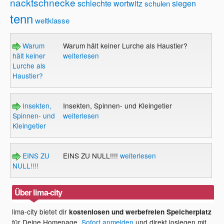
nacktschnecke
schlechte wortwitz
siegen
schulen
tenn
weltklasse
Warum
Warum hält keiner Lurche als Haustier?
hält keiner
weiterlesen
Lurche als
Haustier?
Insekten,
Insekten, Spinnen- und Kleingetier
Spinnen- und
weiterlesen
Kleingetier
EINS ZU
EINS ZU NULL!!!!
weiterlesen
NULL!!!!
Über lima-city
lima-city bietet dir
kostenlosen und werbefreien Speicherplatz
für Deine Homepage.
Sofort anmelden
und direkt loslegen mit