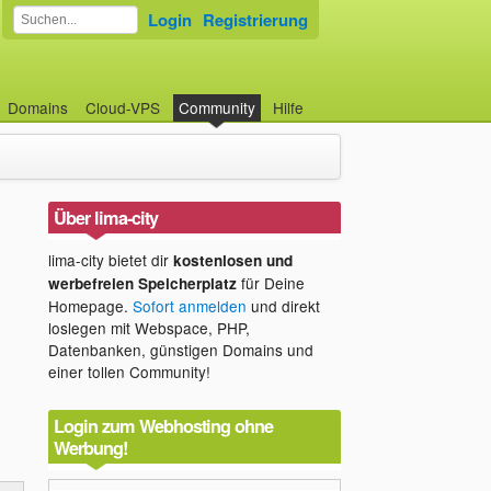
Login
Registrierung
Domains
Cloud-VPS
Community
Hilfe
Über lima-city
lima-city bietet dir
kostenlosen und
für Deine
werbefreien Speicherplatz
Homepage.
Sofort anmelden
und direkt
loslegen mit Webspace, PHP,
Datenbanken, günstigen Domains und
einer tollen Community!
Login zum Webhosting ohne
Werbung!