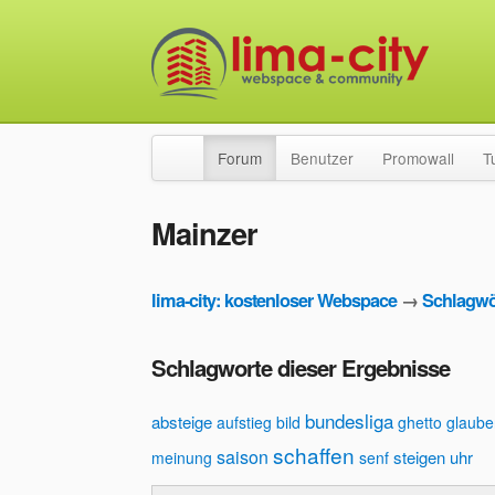
Forum
Benutzer
Promowall
T
Mainzer
lima-city: kostenloser Webspace
→
Schlagwö
Schlagworte dieser Ergebnisse
bundesliga
absteige
aufstieg
bild
ghetto
glaube
schaffen
saison
steigen
uhr
meinung
senf