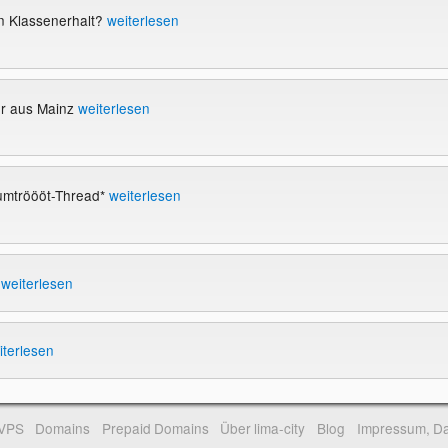
n Klassenerhalt?
weiterlesen
r aus Mainz
weiterlesen
rumtröööt-Thread*
weiterlesen
a
weiterlesen
iterlesen
-VPS
Domains
Prepaid Domains
Über lima-city
Blog
Impressum, Da