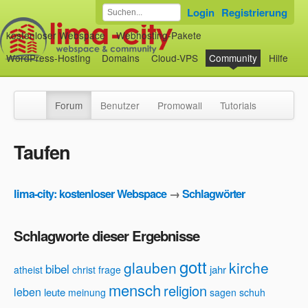
Login
Registrierung
kostenloser Webspace
Webhosting-Pakete
WordPress-Hosting
Domains
Cloud-VPS
Community
Hilfe
Forum
Benutzer
Promowall
Tutorials
Taufen
lima-city: kostenloser Webspace
→
Schlagwörter
Schlagworte dieser Ergebnisse
gott
glauben
kirche
bibel
jahr
atheist
christ
frage
mensch
religion
leben
leute
meinung
sagen
schuh