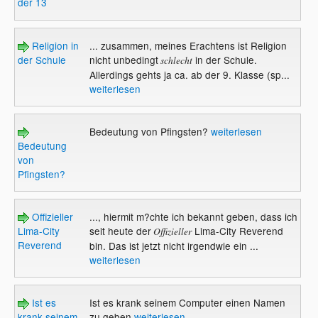
der 13
Religion in
... zusammen, meines Erachtens ist Religion
der Schule
nicht unbedingt
in der Schule.
schlecht
Allerdings gehts ja ca. ab der 9. Klasse (sp...
weiterlesen
Bedeutung von Pfingsten?
weiterlesen
Bedeutung
von
Pfingsten?
Offizieller
..., hiermit m?chte ich bekannt geben, dass ich
Lima-City
seit heute der
Lima-City Reverend
Offizieller
Reverend
bin. Das ist jetzt nicht irgendwie ein ...
weiterlesen
Ist es
Ist es krank seinem Computer einen Namen
krank seinem
zu geben
weiterlesen