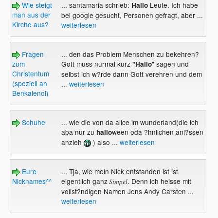
Wie steigt
... santamaria schrieb:
Leute. Ich habe
Hallo
man aus der
bei google gesucht, Personen gefragt, aber ...
Kirche aus?
weiterlesen
Fragen
... den das Problem Menschen zu bekehren?
zum
Gott muss nurmal kurz
" sagen und
"Hallo
Christentum
selbst ich w?rde dann Gott verehren und dem
(speziell an
...
weiterlesen
Benkalenol)
Schuhe
... wie die von da alice im wunderland(die ich
aba nur zu
ween oda ?hnlichen anl?ssen
hallo
anzieh
) also ...
weiterlesen
Eure
... Tja, wie mein Nick entstanden ist ist
Nicknames^^
eigentlich ganz
. Denn ich heisse mit
Simpel
vollst?ndigen Namen Jens Andy Carsten ...
weiterlesen