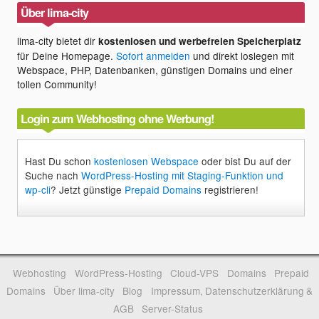
Über lima-city
lima-city bietet dir
kostenlosen und werbefreien Speicherplatz
für Deine Homepage.
Sofort anmelden
und direkt loslegen mit
Webspace, PHP, Datenbanken, günstigen Domains und einer
tollen Community!
Login zum Webhosting ohne Werbung!
Hast Du schon
kostenlosen Webspace
oder bist Du auf der
Suche nach
WordPress-Hosting mit Staging-Funktion und
wp-cli
? Jetzt günstige
Prepaid Domains
registrieren!
Webhosting
WordPress-Hosting
Cloud-VPS
Domains
Prepaid
Domains
Über lima-city
Blog
Impressum, Datenschutzerklärung &
AGB
Server-Status