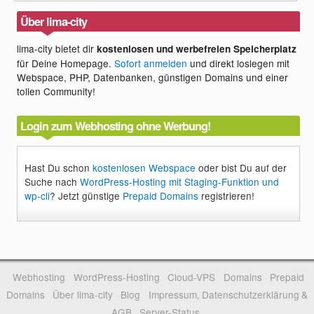
Über lima-city
lima-city bietet dir
kostenlosen und werbefreien Speicherplatz
für Deine Homepage.
Sofort anmelden
und direkt loslegen mit
Webspace, PHP, Datenbanken, günstigen Domains und einer
tollen Community!
Login zum Webhosting ohne Werbung!
Hast Du schon
kostenlosen Webspace
oder bist Du auf der
Suche nach
WordPress-Hosting mit Staging-Funktion und
wp-cli
? Jetzt günstige
Prepaid Domains
registrieren!
Webhosting
WordPress-Hosting
Cloud-VPS
Domains
Prepaid
Domains
Über lima-city
Blog
Impressum, Datenschutzerklärung &
AGB
Server-Status