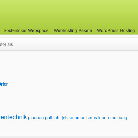
kostenloser Webspace
Webhosting-Pakete
WordPress-Hosting
utorials
rter
gentechnik
glauben
gott
jahr
kommunismus
leben
meinung
job