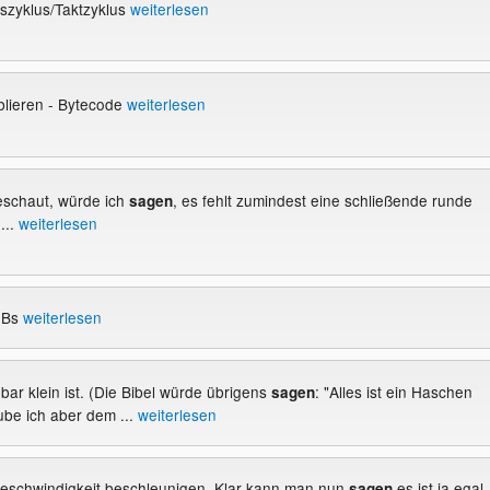
szyklus/Taktzyklus
weiterlesen
blieren - Bytecode
weiterlesen
geschaut, würde ich
, es fehlt zumindest eine schließende runde
sagen
...
weiterlesen
GBs
weiterlesen
gbar klein ist. (Die Bibel würde übrigens
: "Alles ist ein Haschen
sagen
be ich aber dem ...
weiterlesen
Geschwindigkeit beschleunigen. Klar kann man nun
es ist ja egal
sagen