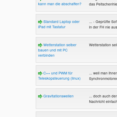
kann man die abschaffen?
das Peitschenhie
Standard Laptop oder
... - Geprüfte S
iPad mit Tastatur
in der FH nie aus
Wetterstation selber
Wetterstation se
bauen und mit PC
verbinden
C++ und PWM für
... weil man ihn
Teleskopsteuerung (linux)
Synchronmotoren 
Gravitationswellen
... doch auch de
Nachricht einfach