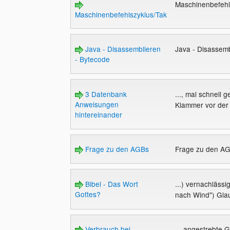
Maschinenbefehl
Maschinenbefehlszyklus/Taktzyklus
Java - Disassemblieren
Java - Disassem
- Bytecode
3 Datenbank
..., mal schnell 
Anweisungen
Klammer vor der 
hintereinander
Frage zu den AGBs
Frage zu den A
Bibel - Das Wort
...) vernachlässi
Gottes?
nach Wind") Glau
Verbrauch bei
... angestrebte 