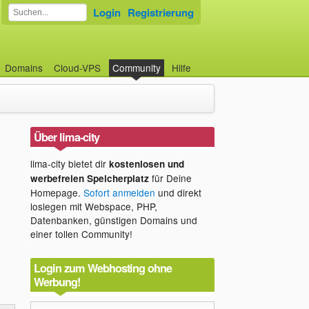
Login
Registrierung
Domains
Cloud-VPS
Community
Hilfe
Über lima-city
lima-city bietet dir
kostenlosen und
für Deine
werbefreien Speicherplatz
Homepage.
Sofort anmelden
und direkt
loslegen mit Webspace, PHP,
Datenbanken, günstigen Domains und
einer tollen Community!
Login zum Webhosting ohne
Werbung!