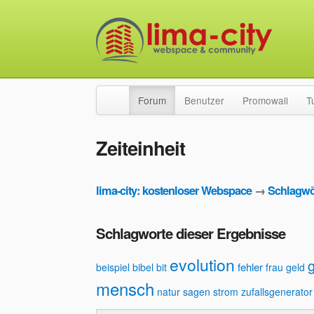
Forum
Benutzer
Promowall
T
Zeiteinheit
lima-city: kostenloser Webspace
→
Schlagwö
Schlagworte dieser Ergebnisse
evolution
fehler
beispiel
bibel
bit
frau
geld
mensch
natur
sagen
strom
zufallsgenerator