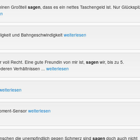
einen Großteil
, dass es ein nettes Taschengeld ist. Nur Glückspi
sagen
en
igkeit und Bahngeschwindigkeit
weiterlesen
ir voll Recht. Eine gute Freundin von mir ist,
wir, bis zu 5.
sagen
ederen Verhältnissen ...
weiterlesen
weiterlesen
moment-Sensor
weiterlesen
Menschen die unempfindlich gegen Schmerz sind
doch auch nicht
sagen