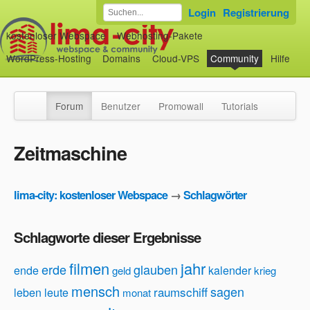
Login
Registrierung
kostenloser Webspace
Webhosting-Pakete
WordPress-Hosting
Domains
Cloud-VPS
Community
Hilfe
Forum
Benutzer
Promowall
Tutorials
Zeitmaschine
lima-city: kostenloser Webspace
→
Schlagwörter
Schlagworte dieser Ergebnisse
filmen
jahr
erde
glauben
ende
kalender
geld
krieg
mensch
sagen
raumschiff
leben
leute
monat