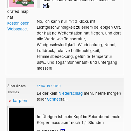
drafed-map
hat
Nö, ich kann nur mit 2 Klicks mit
kostenlosen
Lichtgeschwindigkeit zu einem beliebigen Ort,
Webspace
.
der halt ne Wetterstation hat fliegen, und dort
alle Werte wie Temperatur,
Windgeschwindigkeit, Windrichtung, Nebel,
Luftdruck, relative Luftfeuchtigkeit,
Himmelsbedeckung, gefühlte Temperatur
usw., und sogar Sonnenauf- und untergang
messen!
Autor dieses
15:54, 19.1.2010
Themas
Leider kein
Niederschlag
mehr, heute morgen
toller
Schnee
fall.
karpfen
Im Übrigen ist mein Kopf im Feierabend, mein
Körper muss aber noch 1,1 Stunden
durchhalten