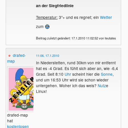
an der Siegfriedlinie
Temperatur:
3°+ und es regnet; ein
Wetter
zum
Beitrag zuletzt geändert: 17.1.2010 11:02:52 von teutates
drafed-
11:06, 17.1.2010
map
In Niederstetten, rund 30km von mir entfernt
hat es -4 Grad. Es fühlt sich aber an, wie -6,4
Grad. Seit 8:10
Uhr
scheint hier die
Sonne
,
und um 16:53 Uhr wird sie schon wieder
untergehen. Woher ich das weis?
Nutz
e
Linux!
drafed-map
hat
kostenlosen