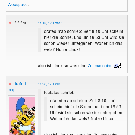
Webspace
.
t******s
11:18, 17.1.2010
drafed-map schrieb: Seit 8:10 Uhr scheint
hier die Sonne, und um 16:53 Uhr wird sie
schon wieder untergehen. Woher ich das
weis? Nutze Linux!
also ist Linux so was eine
Zeitmaschine
drafed-
11:28, 17.1.2010
map
teutates schrieb:
drafed-map schrieb: Seit 8:10 Uhr
scheint hier die Sonne, und um 16:53
Uhr wird sie schon wieder untergehen.
Woher ich das weis? Nutze Linux!
also ist Linux so was eine Zeitmaschine