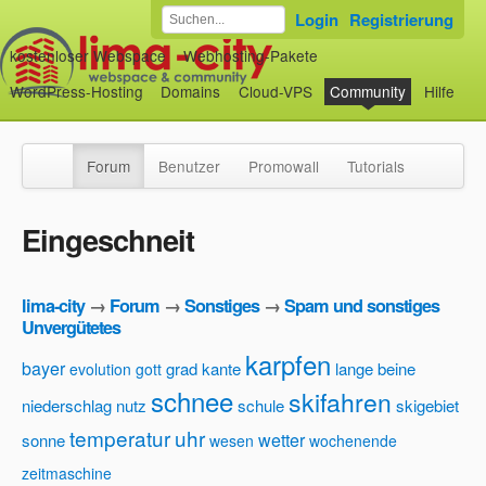
Login
Registrierung
kostenloser Webspace
Webhosting-Pakete
WordPress-Hosting
Domains
Cloud-VPS
Community
Hilfe
Forum
Benutzer
Promowall
Tutorials
Eingeschneit
lima-city
→
Forum
→
Sonstiges
→
Spam und sonstiges
Unvergütetes
karpfen
bayer
grad
kante
lange beine
evolution
gott
schnee
skifahren
niederschlag
nutz
schule
skigebiet
temperatur
uhr
wetter
sonne
wesen
wochenende
zeitmaschine