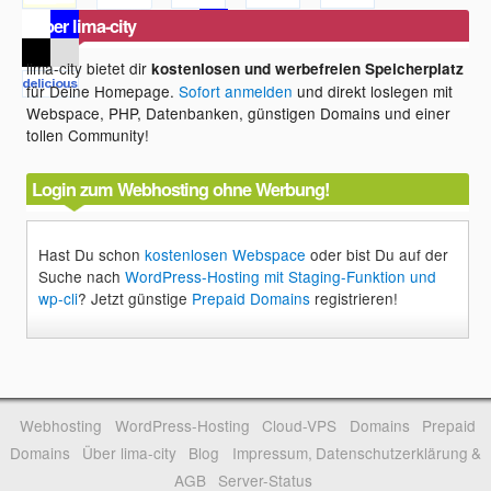
Über lima-city
lima-city bietet dir
kostenlosen und werbefreien Speicherplatz
für Deine Homepage.
Sofort anmelden
und direkt loslegen mit
Webspace, PHP, Datenbanken, günstigen Domains und einer
tollen Community!
Login zum Webhosting ohne Werbung!
Hast Du schon
kostenlosen Webspace
oder bist Du auf der
Suche nach
WordPress-Hosting mit Staging-Funktion und
wp-cli
? Jetzt günstige
Prepaid Domains
registrieren!
Webhosting
WordPress-Hosting
Cloud-VPS
Domains
Prepaid
Domains
Über lima-city
Blog
Impressum, Datenschutzerklärung &
AGB
Server-Status