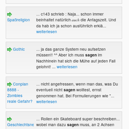
... c143 schrieb : Naja... schon immer
Spaßreligion
beinhaltet natürlich
die Anfagszeit. Und
auch
da hab ich ja schon ausführlich erklä...
weiterlesen
Gothic
... ja das ganze System neu aufsetzen
müssen!! ^^ Aber ich muss
im
sagen
Nachhinein hat sich die Mühe auf jeden Fall
gelohnt! ...
weiterlesen
Conplan
... nicht angefressen, wenn man das, was Du
8888 -
eventuell nicht
wolltest, ernst
sagen
Zombies
genommen hat. Bei Formulierungen wie "...
reale Gefahr?
weiterlesen
... Rollen ein Skateboard super beschreiben...
Geschlechtsneutrale
wobei man dazu
muss, an 2 Achsen
sagen