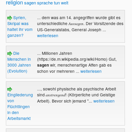
religion
sagen
sprache
tun
welt
Syrien,
... dem was am 14. angegriffen wurde gibt es
Skripal was
unterschiedliche
. Der Vorsitzende des
Aussagen
haltet ihr vom
US-Generalstabs, General Joseph ...
ganzen?
weiterlesen
Die
... Millionen Jahren
Menschen in
(https://de.m.wikipedia.org/wiki/Homo) Gut,
3000 Jahren
wir, menschenartige Affen gab es
sagen
(Evolution)
schon vor mehreren ...
weiterlesen
..., sowohl physische als psychische Arbeit
Eingliederung
sind
! (Körperliche und Geistige
anstrengend
von
Arbeit). Bevor sich jemand "...
weiterlesen
Flüchtlingen
in den
Arbeitsmarkt