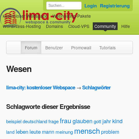
Login
Registrierung
kostenloser Webspace
Webhosting-Pakete
WordPress-Hosting
Domains
Cloud-VPS
Community
Hilfe
Forum
Benutzer
Promowall
Tutorials
Wesen
lima-city: kostenloser Webspace
→
Schlagwörter
Schlagworte dieser Ergebnisse
frau
glauben
kind
jahr
beispiel
deutschland
frage
gott
mensch
leben
leute
mann
problem
meinung
land