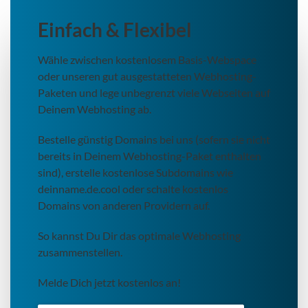
Einfach & Flexibel
Wähle zwischen kostenlosem Basis-Webspace
oder unseren gut ausgestatteten Webhosting-
Paketen und lege unbegrenzt viele Webseiten auf
Deinem Webhosting ab.
Bestelle günstig Domains bei uns (sofern sie nicht
bereits in Deinem Webhosting-Paket enthalten
sind), erstelle kostenlose Subdomains wie
deinname.de.cool oder schalte kostenlos
Domains von anderen Providern auf.
So kannst Du Dir das optimale Webhosting
zusammenstellen.
Melde Dich jetzt kostenlos an!