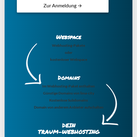
Zur Anmeldung →
Webspace
Webhosting-Pakete
oder
kostenloser Webspace
Domains
Im Webhosting-Paket enthalten
Günstige Domains von lima-city
Kostenlose Subdomains
Domain von anderem Anbieter aufschalten
DEIN
TRAUM-WEBHOSTING