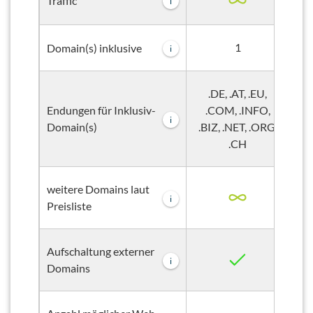
Traffic
i
1
Domain(s) inklusive
i
.DE, .AT, .EU,
Endungen für Inklusiv-
.COM, .INFO,
i
Domain(s)
.BIZ, .NET, .ORG,
.B
.CH
weitere Domains laut
i
Preisliste
Aufschaltung externer
i
Domains