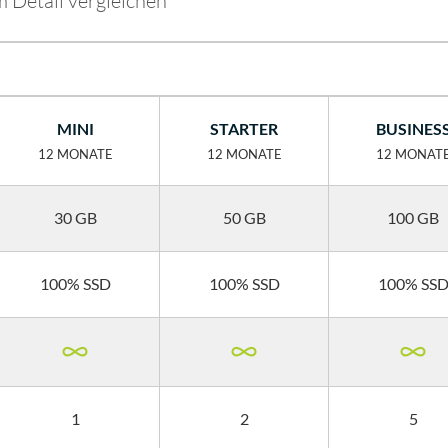
 Detail vergleichen
MINI
STARTER
BUSINES
12 MONATE
12 MONATE
12 MONAT
30 GB
50 GB
100 GB
100% SSD
100% SSD
100% SS
1
2
5