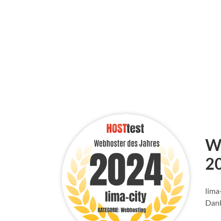
Wi
2
lima
Dank