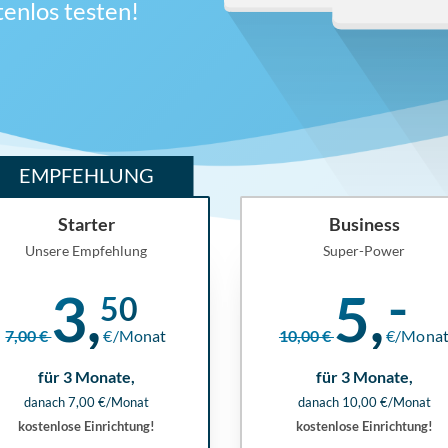
tenlos testen!
EMPFEHLUNG
Starter
Business
Unsere Empfehlung
Super-Power
3,
5,
50
7,00 €
€/Monat
10,00 €
€/Mona
für 3 Monate,
für 3 Monate,
danach 7,00 €/Monat
danach 10,00 €/Monat
kostenlose Einrichtung!
kostenlose Einrichtung!