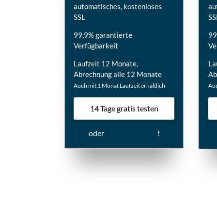
automatisches, kostenloses
au
SSL
SS
99,9% garantierte
99
Verfügbarkeit
Ve
Laufzeit 12 Monate,
La
Abrechnung alle 12 Monate
Ab
Auch mit 1 Monat Laufzeit erhältlich
Auc
14 Tage gratis testen
oder
direkt bestellen
!