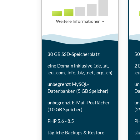
Weitere Informationen
30 GB SSD-Speicherplatz
50
eine Domain inklusive (.de, .at,
2 
.eu, .com, .info, .biz, .net, .org, .ch)
.eu
unbegrenzt MySQL-
un
Datenbanken (5 GB Speicher)
Da
unbegrenzt E-Mail-Postfächer
un
(10 GB Speicher)
(2
PHP 5.6 - 8.5
PH
tägliche Backups & Restore
tä