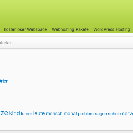
kostenloser Webspace
Webhosting-Pakete
WordPress-Hosting
utorials
rter
tze
kind
leute
serv
mensch
monat
lehrer
problem
sagen
schule