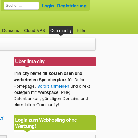
Login
Registrierung
Domains
Cloud-VPS
Community
Hilfe
Über lima-city
lima-city bietet dir
kostenlosen und
für Deine
werbefreien Speicherplatz
Homepage.
Sofort anmelden
und direkt
loslegen mit Webspace, PHP,
Datenbanken, günstigen Domains und
einer tollen Community!
er
Login zum Webhosting ohne
Werbung!