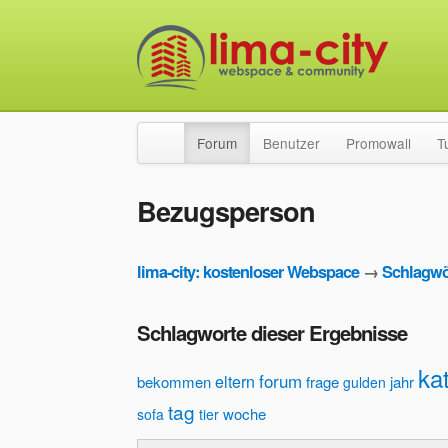
Forum
Benutzer
Promowall
T
Bezugsperson
lima-city: kostenloser Webspace
→
Schlagwö
Schlagworte dieser Ergebnisse
ka
forum
eltern
bekommen
frage
jahr
gulden
tag
woche
sofa
tier