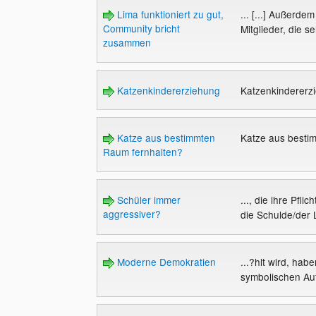
Lima funktioniert zu gut,
... [...] Außerde
Community bricht
Mitglieder, die se
zusammen
Katzenkindererziehung
Katzenkindererz
Katze aus bestimmten
Katze aus besti
Raum fernhalten?
Schüler immer
..., die ihre Pfl
aggressiver?
die Schulde/der 
Moderne Demokratien
...?hlt wird, hab
symbolischen Au