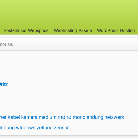
kostenloser Webspace
Webhosting-Pakete
WordPress-Hosting
utorials
rter
mond
net
kabel
mondlandung
kamera
medium
netzwerk
indung
windows
zeitung
zensur