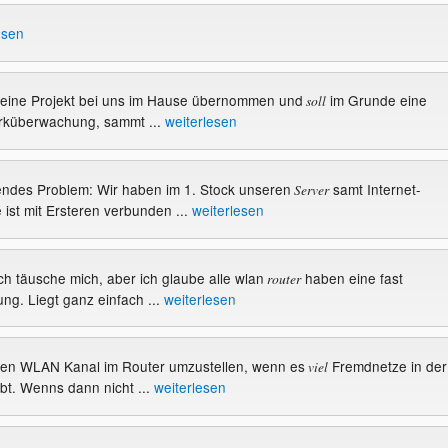
esen
 kleine Projekt bei uns im Hause übernommen und
im Grunde eine
soll
rküberwachung, sammt ...
weiterlesen
lgendes Problem: Wir haben im 1. Stock unseren
samt Internet-
Server
 ist mit Ersteren verbunden ...
weiterlesen
ich täusche mich, aber ich glaube alle wlan
haben eine fast
router
ung. Liegt ganz einfach ...
weiterlesen
, den WLAN Kanal im Router umzustellen, wenn es
Fremdnetze in der
viel
bt. Wenns dann nicht ...
weiterlesen