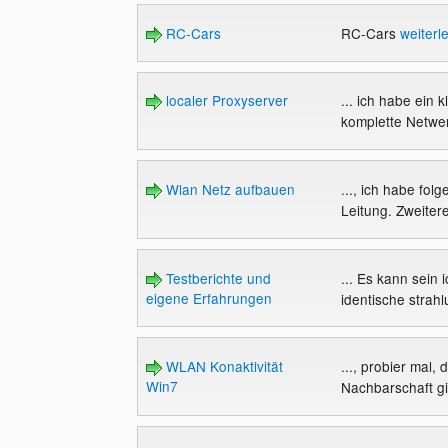
RC-Cars
RC-Cars
weiterl
localer Proxyserver
... ich habe ein
komplette Netwe
Wlan Netz aufbauen
..., ich habe fo
Leitung. Zweitere
Testberichte und
... Es kann sein 
eigene Erfahrungen
identische strahl
WLAN Konaktivität
..., probier mal
Win7
Nachbarschaft gi