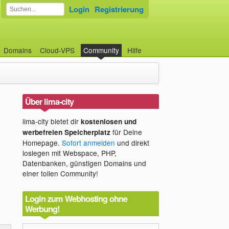
Login
Registrierung
Domains
Cloud-VPS
Community
Hilfe
Über lima-city
lima-city bietet dir
kostenlosen und
für Deine
werbefreien Speicherplatz
Homepage.
Sofort anmelden
und direkt
loslegen mit Webspace, PHP,
Datenbanken, günstigen Domains und
einer tollen Community!
Login zum Webhosting ohne
Werbung!