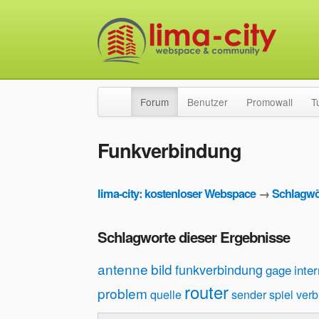
Forum
Benutzer
Promowall
T
Funkverbindung
lima-city: kostenloser Webspace
→
Schlagwö
Schlagworte dieser Ergebnisse
antenne
bild
funkverbindung
gage
inter
router
problem
quelle
sender
spiel
verb