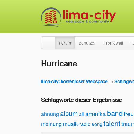
Forum
Benutzer
Promowall
T
Hurricane
lima-city: kostenloser Webspace
→
Schlagwö
Schlagworte dieser Ergebnisse
band
album
amerika
fre
ahnung
all
talent
musik
meinung
trau
radio
song