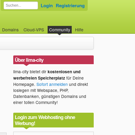
Login
Registrierung
Domains
Cloud-VPS
Community
Hilfe
Über lima-city
lima-city bietet dir
kostenlosen und
für Deine
werbefreien Speicherplatz
Homepage.
Sofort anmelden
und direkt
loslegen mit Webspace, PHP,
Datenbanken, günstigen Domains und
einer tollen Community!
Login zum Webhosting ohne
Werbung!