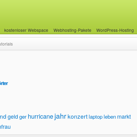
kostenloser Webspace
Webhosting-Pakete
WordPress-Hosting
utorials
rter
jahr
hurricane
und
konzert
geld
markt
ger
laptop
leben
mfrau