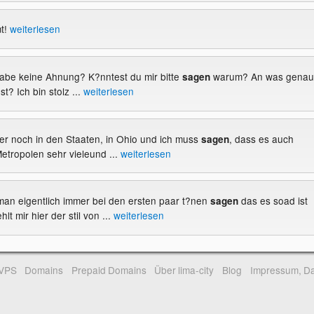
t!
weiterlesen
 habe keine Ahnung? K?nntest du mir bitte
warum? An was genau
sagen
t? Ich bin stolz ...
weiterlesen
mmer noch in den Staaten, in Ohio und ich muss
, dass es auch
sagen
etropolen sehr vieleund ...
weiterlesen
 man eigentlich immer bei den ersten paar t?nen
das es soad ist
sagen
lt mir hier der stil von ...
weiterlesen
-VPS
Domains
Prepaid Domains
Über lima-city
Blog
Impressum, Da