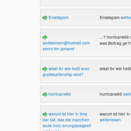
Emailspam
Emailspam
weite
...? hurricane66 
andidoreen@hotmail.com
was Beitrag ge?n
kennt ihn jemand
wisst ihr wie heiß euer
wisst ihr wie hei
grafikkartenchip wird?
hurricane66
hurricane66
weit
warum ist hier in lima
warum ist hier in
der fall, das die manchen
weiterlesen
leute trotz anungslosigkeit