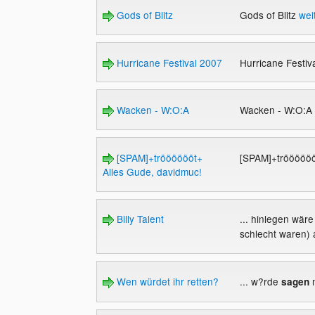
Gods of Blitz
Gods of Blitz
wei
Hurricane Festival 2007
Hurricane Festiv
Wacken - W:O:A
Wacken - W:O:A
[SPAM]+trööööööt+
[SPAM]+tröööööö
Alles Gude, davidmuc!
Billy Talent
... hinlegen wäre
schlecht waren) 
Wen würdet ihr retten?
... w?rde
m
sagen