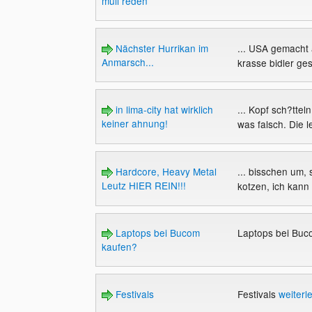
müll reden
Nächster Hurrikan im
... USA gemacht 
Anmarsch...
krasse bidler g
in lima-city hat wirklich
... Kopf sch?tte
keiner ahnung!
was falsch. Die l
Hardcore, Heavy Metal
... bisschen um,
Leutz HIER REIN!!!
kotzen, ich kann
Laptops bei Bucom
Laptops bei Bu
kaufen?
Festivals
Festivals
weiterl