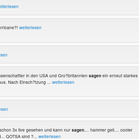
eiterlesen
urricane?!
weiterlesen
esen
Wissenschaftler in den USA und Gro?britannien
ein erneut starkes
sagen
aus. Nach Einsch?tzung ...
weiterlesen
esen
t schon 3x live gesehen und kann nur
.... hammer geil.... cooler
sagen
... QOTSA sind ?...
weiterlesen