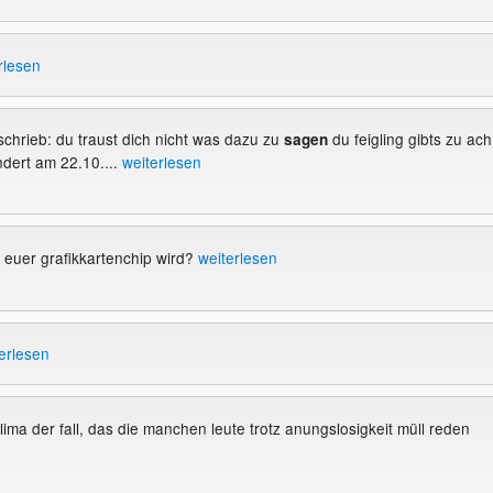
rlesen
schrieb: du traust dich nicht was dazu zu
du feigling gibts zu ach
sagen
dert am 22.10....
weiterlesen
ß euer grafikkartenchip wird?
weiterlesen
erlesen
 lima der fall, das die manchen leute trotz anungslosigkeit müll reden