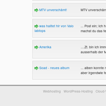
MTV unverschämt!
MTV unverschäm
was halltet hir von Vaio
... Post ein; Ich
labtops
machst du das fes
Amerika
....Zt. bin ich i
ausserhalb der M
Soad - neues album
... alben konnte
aber irgendwie feh
Webhosting
WordPress-Hosting
Cloud