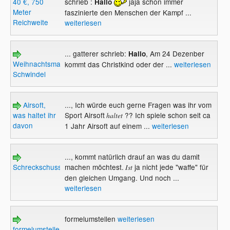
40 €, 750
schrieb :
jaja schon immer
Hallo
Meter
faszinierte den Menschen der Kampf ...
Reichweite
weiterlesen
... gatterer schrieb:
, Am 24 Dezenber
Hallo
Weihnachtsmann
kommt das Christkind oder der ...
weiterlesen
Schwindel
Airsoft,
..., Ich würde euch gerne Fragen was ihr vom
was haltet ihr
Sport Airsoft
?? Ich spiele schon seit ca
haltet
davon
1 Jahr Airsoft auf einem ...
weiterlesen
..., kommt natürlich drauf an was du damit
Schreckschusspistolen
machen möchtest.
ja nicht jede "waffe" für
Ist
den gleichen Umgang. Und noch ...
weiterlesen
formelumstellen
weiterlesen
formelumstellen