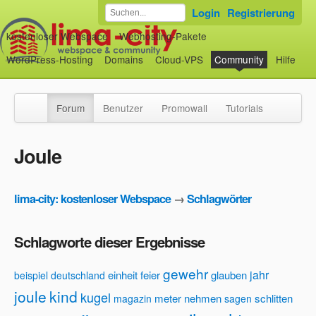
Login
Registrierung
kostenloser Webspace
Webhosting-Pakete
WordPress-Hosting
Domains
Cloud-VPS
Community
Hilfe
Forum
Benutzer
Promowall
Tutorials
Joule
lima-city: kostenloser Webspace
→
Schlagwörter
Schlagworte dieser Ergebnisse
gewehr
jahr
einheit
feier
glauben
beispiel
deutschland
joule
kind
kugel
meter
nehmen
schlitten
magazin
sagen