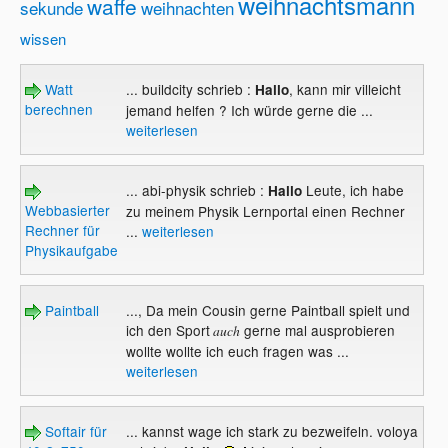
weihnachtsmann
waffe
sekunde
weihnachten
wissen
Watt
... buildcity schrieb :
, kann mir villeicht
Hallo
berechnen
jemand helfen ? Ich würde gerne die ...
weiterlesen
... abi-physik schrieb :
Leute, ich habe
Hallo
Webbasierter
zu meinem Physik Lernportal einen Rechner
Rechner für
...
weiterlesen
Physikaufgaben
Paintball
..., Da mein Cousin gerne Paintball spielt und
ich den Sport
gerne mal ausprobieren
auch
wollte wollte ich euch fragen was ...
weiterlesen
Softair für
... kannst wage ich stark zu bezweifeln. voloya