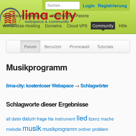
Login
Registrierung
kostenloser Webspace
Webhosting-Pakete
WordPress-Hosting
Domains
Cloud-VPS
Community
Hilfe
Forum
Benutzer
Promowall
Tutorials
Musikprogramm
lima-city: kostenloser Webspace
→
Schlagwörter
Schlagworte dieser Ergebnisse
lied
datum
frage
his
all
datei
instrument
lizenz
mache
musik
musikprogramm
problem
melodie
ordner