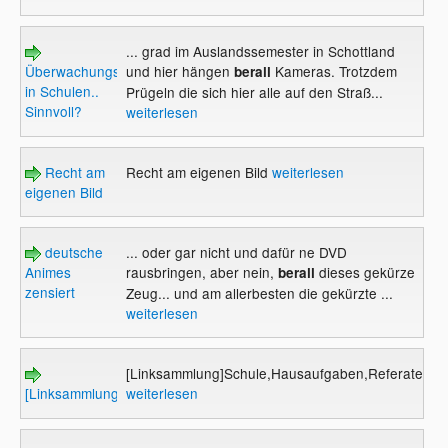
... grad im Auslandssemester in Schottland
Überwachungskameras
und hier hängen
Kameras. Trotzdem
berall
in Schulen..
Prügeln die sich hier alle auf den Straß...
Sinnvoll?
weiterlesen
Recht am
Recht am eigenen Bild
weiterlesen
eigenen Bild
deutsche
... oder gar nicht und dafür ne DVD
Animes
rausbringen, aber nein,
dieses gekürze
berall
zensiert
Zeug... und am allerbesten die gekürzte ...
weiterlesen
[Linksammlung]Schule,Hausaufgaben,Referate,Le
[Linksammlung]Schule,Hausaufgaben,Referate,Lernen
weiterlesen