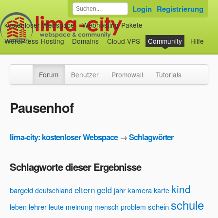
Login
Registrierung
kostenloser Webspace
Webhosting-Pakete
WordPress-Hosting
Domains
Cloud-VPS
Community
Hilfe
Forum
Benutzer
Promowall
Tutorials
Pausenhof
lima-city: kostenloser Webspace
→
Schlagwörter
Schlagworte dieser Ergebnisse
kind
eltern
geld
bargeld
jahr
kamera
deutschland
karte
schule
lehrer
schein
leben
leute
meinung
mensch
problem