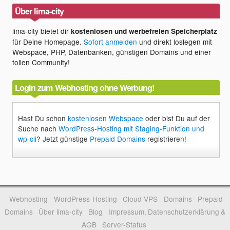
Über lima-city
lima-city bietet dir
kostenlosen und werbefreien Speicherplatz
für Deine Homepage.
Sofort anmelden
und direkt loslegen mit
Webspace, PHP, Datenbanken, günstigen Domains und einer
tollen Community!
Login zum Webhosting ohne Werbung!
Hast Du schon
kostenlosen Webspace
oder bist Du auf der
Suche nach
WordPress-Hosting mit Staging-Funktion und
wp-cli
? Jetzt günstige
Prepaid Domains
registrieren!
Webhosting
WordPress-Hosting
Cloud-VPS
Domains
Prepaid
Domains
Über lima-city
Blog
Impressum, Datenschutzerklärung &
AGB
Server-Status