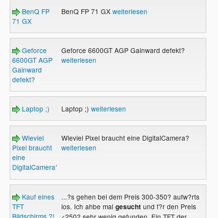
BenQ FP
BenQ FP 71 GX
weiterlesen
71 GX
Geforce
Geforce 6600GT AGP Gainward defekt?
6600GT AGP
weiterlesen
Gainward
defekt?
Laptop ;)
Laptop ;)
weiterlesen
Wieviel
Wieviel Pixel braucht eine DigitalCamera?
Pixel braucht
weiterlesen
eine
DigitalCamera?
Kauf eines
...?s gehen bei dem Preis 300-350? aufw?rts
TFT
los. Ich ahbe mal
und f?r den Preis
gesucht
Bildschirms ?!
<250? sehr wenig gefunden. Ein TFT der ...