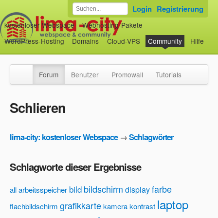
Login
Registrierung
kostenloser Webspace
Webhosting-Pakete
WordPress-Hosting
Domains
Cloud-VPS
Community
Hilfe
Forum
Benutzer
Promowall
Tutorials
Schlieren
lima-city: kostenloser Webspace
→
Schlagwörter
Schlagworte dieser Ergebnisse
bildschirm
farbe
bild
display
all
arbeitsspeicher
laptop
grafikkarte
flachbildschirm
kamera
kontrast