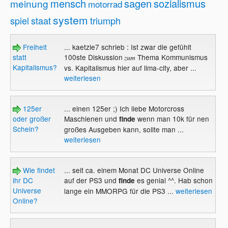
mensch
sagen
sozialismus
meinung
motorrad
system
spiel
staat
triumph
Freiheit
... kaetzle7 schrieb : Ist zwar die gefühlt
statt
100ste Diskussion
Thema Kommunismus
zum
Kapitalismus?
vs. Kapitalismus hier auf lima-city, aber ...
weiterlesen
125er
... einen 125er ;) Ich liebe Motorcross
oder großer
Maschienen und
wenn man 10k für nen
finde
Schein?
großes Ausgeben kann, sollte man ...
weiterlesen
Wie findet
... seit ca. einem Monat DC Universe Online
ihr DC
auf der PS3 und
es genial ^^. Hab schon
finde
Universe
lange ein MMORPG für die PS3 ...
weiterlesen
Online?