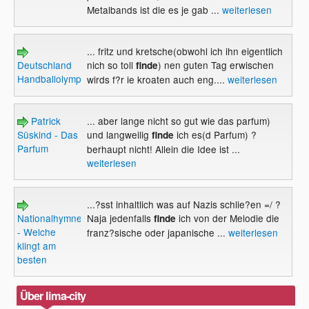
Metalbands ist die es je gab ...
weiterlesen
... fritz und kretsche(obwohl ich ihn eigentlich
Deutschland
nich so toll
) nen guten Tag erwischen
finde
Handballolympiasieger?
wirds f?r ie kroaten auch eng....
weiterlesen
Patrick
... aber lange nicht so gut wie das parfum)
Süskind - Das
und langweilig
ich es(d Parfum) ?
finde
Parfum
berhaupt nicht! Allein die Idee ist ...
weiterlesen
...?sst inhaltlich was auf Nazis schlie?en =/ ?
Nationalhymnen
Naja jedenfalls
ich von der Melodie die
finde
- Welche
franz?sische oder japanische ...
weiterlesen
klingt am
besten
Über lima-city