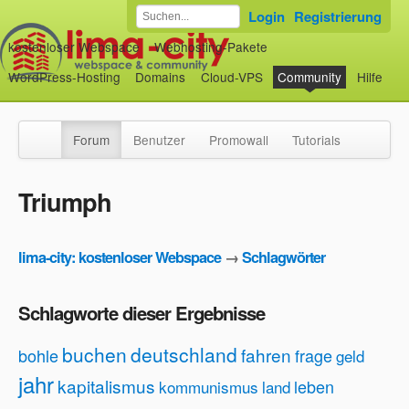
Login
Registrierung
kostenloser Webspace
Webhosting-Pakete
WordPress-Hosting
Domains
Cloud-VPS
Community
Hilfe
Forum
Benutzer
Promowall
Tutorials
Triumph
lima-city: kostenloser Webspace
→
Schlagwörter
Schlagworte dieser Ergebnisse
buchen
deutschland
fahren
bohle
frage
geld
jahr
kapitalismus
leben
kommunismus
land