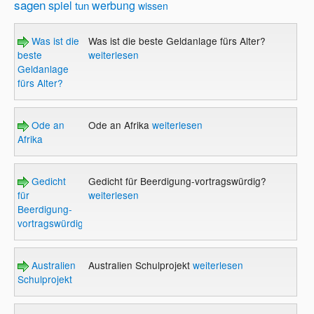
sagen
spiel
werbung
tun
wissen
Was ist die
Was ist die beste Geldanlage fürs Alter?
beste
weiterlesen
Geldanlage
fürs Alter?
Ode an
Ode an Afrika
weiterlesen
Afrika
Gedicht
Gedicht für Beerdigung-vortragswürdig?
für
weiterlesen
Beerdigung-
vortragswürdig?
Australien
Australien Schulprojekt
weiterlesen
Schulprojekt