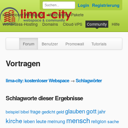
Login
Registrierung
kostenloser Webspace
Webhosting-Pakete
WordPress-Hosting
Domains
Cloud-VPS
Community
Hilfe
Forum
Benutzer
Promowall
Tutorials
Vortragen
lima-city: kostenloser Webspace
→
Schlagwörter
Schlagworte dieser Ergebnisse
gott
glauben
jahr
frage
gedicht
geld
beispiel
bibel
mensch
kirche
leute
leben
meinung
religion
sache