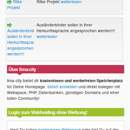
Rilke
Rilke Projekt
weiterlesen
Projekt
Ausländerkinder sollen in ihrer
Ausländerkinder
Herkunftssprache angesprochen werden!!!
sollen in ihrer
weiterlesen
Herkunftssprache
angesprochen
werden!!!
Über lima-city
lima-city bietet dir
kostenlosen und werbefreien Speicherplatz
für Deine Homepage.
Sofort anmelden
und direkt loslegen mit
Webspace, PHP, Datenbanken, günstigen Domains und einer
tollen Community!
Login zum Webhosting ohne Werbung!
Hast Du schon
kostenlosen Webspace
oder bist Du auf der