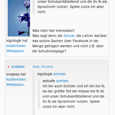
unser Schulsanitätsdienst und die Sv fb als
Sprachrohr nutzen. Spiele nutze ich aber
nicht.
Was mich hier interessiert:
Was sagt denn die
Schule
, die Lehrer darüber
kigollogik hat
das solche Sachen über Facebook in die
kostenlosen
Menge getragen werden und nicht z.B. über
Webspace
.
die Schulhomepage?
snajwas
18:43, 15.4.2012
kigollogik
schrieb
:
snajwas hat
kostenlosen
webaffe
schrieb
:
Webspace
.
Ich bin auch Schüler und ich bin bei fb,
da der größte Teil der Klasse bei fb ist
und unser Schulsanitätsdienst und die
Sv fb als Sprachrohr nutzen. Spiele
nutze ich aber nicht.