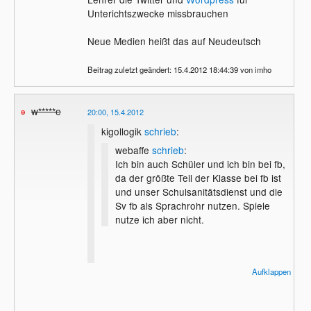
Unterichtszwecke missbrauchen
Neue Medien heißt das auf Neudeutsch
Beitrag zuletzt geändert: 15.4.2012 18:44:39 von imho
w*****e
20:00, 15.4.2012
kigollogik
schrieb
:
webaffe
schrieb
:
Ich bin auch Schüler und ich bin bei fb,
da der größte Teil der Klasse bei fb ist
und unser Schulsanitätsdienst und die
Sv fb als Sprachrohr nutzen. Spiele
nutze ich aber nicht.
Was mich hier interessiert:
Aufklappen
Was sagt denn die Schule, die Lehrer
darüber das solche Sachen über Facebook