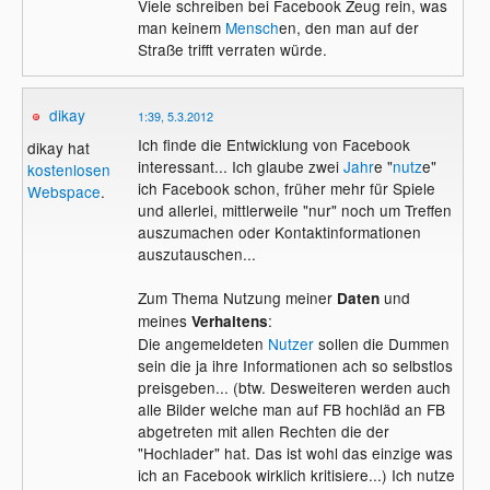
Viele schreiben bei Facebook Zeug rein, was
man keinem
Mensch
en, den man auf der
Straße trifft verraten würde.
dikay
1:39, 5.3.2012
Ich finde die Entwicklung von Facebook
dikay hat
interessant... Ich glaube zwei
Jahr
e "
nutz
e"
kostenlosen
ich Facebook schon, früher mehr für Spiele
Webspace
.
und allerlei, mittlerweile "nur" noch um Treffen
auszumachen oder Kontaktinformationen
auszutauschen...
Zum Thema Nutzung meiner
und
Daten
meines
:
Verhaltens
Die angemeldeten
Nutzer
sollen die Dummen
sein die ja ihre Informationen ach so selbstlos
preisgeben... (btw. Desweiteren werden auch
alle Bilder welche man auf FB hochläd an FB
abgetreten mit allen Rechten die der
"Hochlader" hat. Das ist wohl das einzige was
ich an Facebook wirklich kritisiere...) Ich nutze