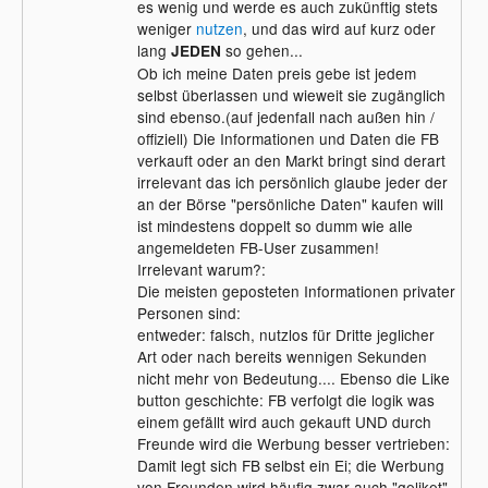
es wenig und werde es auch zukünftig stets
weniger
nutzen
, und das wird auf kurz oder
lang
so gehen...
JEDEN
Ob ich meine Daten preis gebe ist jedem
selbst überlassen und wieweit sie zugänglich
sind ebenso.(auf jedenfall nach außen hin /
offiziell) Die Informationen und Daten die FB
verkauft oder an den Markt bringt sind derart
irrelevant das ich persönlich glaube jeder der
an der Börse "persönliche Daten" kaufen will
ist mindestens doppelt so dumm wie alle
angemeldeten FB-User zusammen!
Irrelevant warum?:
Die meisten geposteten Informationen privater
Personen sind:
entweder: falsch, nutzlos für Dritte jeglicher
Art oder nach bereits wennigen Sekunden
nicht mehr von Bedeutung.... Ebenso die Like
button geschichte: FB verfolgt die logik was
einem gefällt wird auch gekauft UND durch
Freunde wird die Werbung besser vertrieben:
Damit legt sich FB selbst ein Ei; die Werbung
von Freunden wird häufig zwar auch "geliket",