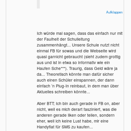
Was mich hier interessiert:
Aufklappen
Was sagt denn die Schule, die Lehrer
darüber das solche Sachen über Facebook
in die Menge getragen werden und nicht
Ich würde mal sagen, dass das einfach nur mit
z.B. über die Schulhomepage?
der Faulheit der Schulleitung
zusammenhängt... Unsere Schule nutzt nicht
einmal FB für sowas und die Webseite wird
quasi garnicht gebraucht (sieht zudem grottig
aus und ist in etwa so informativ wie ein
Haufen Sche***). Traurig, dass Geld wäre ja
da... Theoretisch könnte man dafür sicher
auch einen Schüler einspannen, der dann
einfach 'n Plug-In reinbaut, in dem man über
Aktuelles schreiben könnte...
Aber BTT; Ich bin auch gerade in FB on, aber
nicht, weil es mich derart fasziniert, was die
anderen gerade liken oder teilen, sondern
eher, weil ich keine Lust habe, mir eine
Handyflat für SMS zu kaufen...