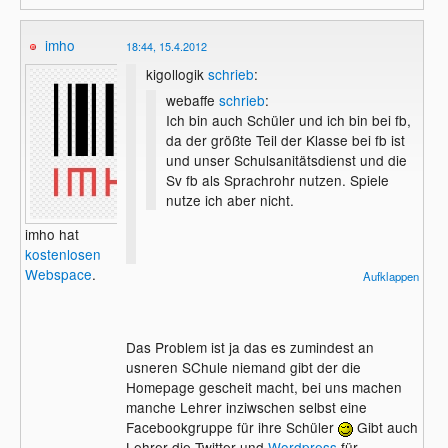
imho
18:44, 15.4.2012
kigollogik
schrieb
:
webaffe
schrieb
:
Ich bin auch Schüler und ich bin bei fb,
da der größte Teil der Klasse bei fb ist
und unser Schulsanitätsdienst und die
Sv fb als Sprachrohr nutzen. Spiele
nutze ich aber nicht.
imho hat
kostenlosen
Was mich hier interessiert:
Webspace
.
Aufklappen
Was sagt denn die Schule, die Lehrer
darüber das solche Sachen über Facebook
in die Menge getragen werden und nicht
Das Problem ist ja das es zumindest an
z.B. über die Schulhomepage?
usneren SChule niemand gibt der die
Homepage gescheit macht, bei uns machen
manche Lehrer inziwschen selbst eine
Facebookgruppe für ihre Schüler
Gibt auch
Lehrer die Twitter und
Wordpress
für