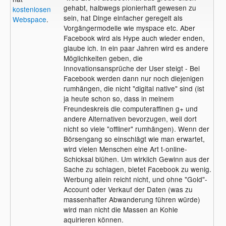
gehabt, halbwegs pionierhaft gewesen zu
kostenlosen
sein, hat Dinge einfacher geregelt als
Webspace
.
Vorgängermodelle wie myspace etc. Aber
Facebook wird als Hype auch wieder enden,
glaube ich. In ein paar Jahren wird es andere
Möglichkeiten geben, die
Innovationsansprüche der User steigt - Bei
Facebook werden dann nur noch diejenigen
rumhängen, die nicht "digital native" sind (ist
ja heute schon so, dass in meinem
Freundeskreis die computeraffinen g+ und
andere Alternativen bevorzugen, weil dort
nicht so viele "offliner" rumhängen). Wenn der
Börsengang so einschlägt wie man erwartet,
wird vielen Menschen eine Art t-online-
Schicksal blühen. Um wirklich Gewinn aus der
Sache zu schlagen, bietet Facebook zu wenig.
Werbung allein reicht nicht, und ohne "Gold"-
Account oder Verkauf der Daten (was zu
massenhafter Abwanderung führen würde)
wird man nicht die Massen an Kohle
aquirieren können.