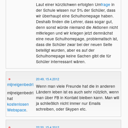
in die Menge getragen werden und nicht
Laut einer kürzlichwen erfolgten Um
frage
in
z.B. über die Schulhomepage?
der Schule wissen nur 5% der Schüler, dass
wir überhaupt eine Schulhomepage haben.
Deshalb finden die Lehrer, dass sogar gut,
denn sonst würde niemand die Aktionen nicht
mitkriegen und wir kriegen jetzt demnächst
eine neue Schulhomepage, problematisch ist,
dass die Schüler zwar bei der neuen Seite
beteiligt wurden, aber es auf der
Schulhomepage keine Sachen gibt die für
Schüler interressant wären.
20:49, 15.4.2012
mijneigenbedrijf
Wenn man viele Freunde hat die in anderen
Ländern leben ist es auch sehr nützlich, wenn
mijneigenbedrijf
man über FB in Kontakt bleiben kann. Man will
hat
ja schließlich nicht immer nur Emails
kostenlosen
schreiben, oder Skypen etc.
Webspace
.
22:20, 15.4.2012