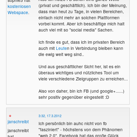
sophie3 hat
(privat und geschäftlich). Ich bin der Meinung,
kostenlosen
dass man heut zu Tage, in vielen Bereichen,
Webspace
.
einfach nicht mehr an solchen Plattformen
vorbei kommt. Aber ich beschäftige mich halt
auch viel mit so "social media" Sachen.
Ich finde es gut, dass ich im privaten Bereich
auch mit
Leute
n in Verbindung bleiben kann
die ewig weit weg sind..
Und aus geschäftlicher Sicht her, ist es ein
überaus wichtiges und nützliches Tool um
viele verschiedene Zielgruppen zu erreichen...
Also von daher, bin ich FB (und google+......)
sehr positiv gegenüber eingestellt :D
3:32, 17.3.2012
janschreibt
Ich persönlich bin auhc nicht von fb
"fasziniert" - höchstens von dem Phänomen
janschreibt
"web 2.0". Facebook hat das große Glück
hat