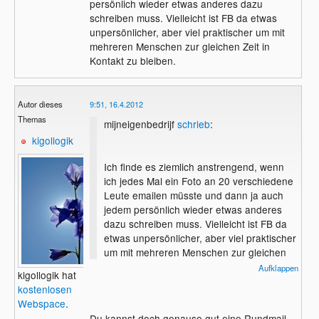
persönlich wieder etwas anderes dazu
schreiben muss. Vielleicht ist FB da etwas
unpersönlicher, aber viel praktischer um mit
mehreren Menschen zur gleichen Zeit in
Kontakt zu bleiben.
Autor dieses
9:51, 16.4.2012
Themas
mijneigenbedrijf
schrieb
:
kigollogik
Ich finde es ziemlich anstrengend, wenn
ich jedes Mal ein Foto an 20 verschiedene
Leute emailen müsste und dann ja auch
jedem persönlich wieder etwas anderes
dazu schreiben muss. Vielleicht ist FB da
etwas unpersönlicher, aber viel praktischer
um mit mehreren Menschen zur gleichen
Zeit in Kontakt zu bleiben.
Aufklappen
kigollogik hat
kostenlosen
Webspace
.
Du kannst doch genauso gut eine Rundmail