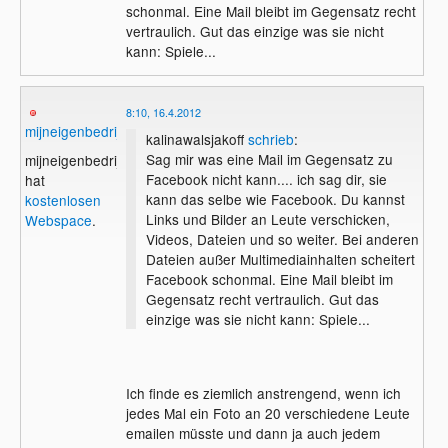
schonmal. Eine Mail bleibt im Gegensatz recht
vertraulich. Gut das einzige was sie nicht
kann: Spiele...
8:10, 16.4.2012
mijneigenbedrijf
kalinawalsjakoff
schrieb
:
Sag mir was eine Mail im Gegensatz zu
mijneigenbedrijf
Facebook nicht kann.... ich sag dir, sie
hat
kann das selbe wie Facebook. Du kannst
kostenlosen
Links und Bilder an Leute verschicken,
Webspace
.
Videos, Dateien und so weiter. Bei anderen
Dateien außer Multimediainhalten scheitert
Facebook schonmal. Eine Mail bleibt im
Gegensatz recht vertraulich. Gut das
einzige was sie nicht kann: Spiele...
Ich finde es ziemlich anstrengend, wenn ich
jedes Mal ein Foto an 20 verschiedene Leute
emailen müsste und dann ja auch jedem