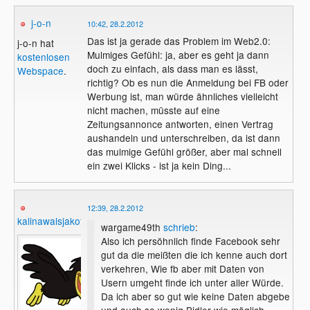
j-o-n
10:42, 28.2.2012
Das ist ja gerade das Problem im Web2.0:
j-o-n hat
Mulmiges Gefühl: ja, aber es geht ja dann
kostenlosen
doch zu einfach, als dass man es lässt,
Webspace
.
richtig? Ob es nun die Anmeldung bei FB oder
Werbung ist, man würde ähnliches vielleicht
nicht machen, müsste auf eine
Zeitungsannonce antworten, einen Vertrag
aushandeln und unterschreiben, da ist dann
das mulmige Gefühl größer, aber mal schnell
ein zwei Klicks - ist ja kein Ding...
12:39, 28.2.2012
kalinawalsjakoff
wargame49th
schrieb
:
Also ich persöhnlich finde Facebook sehr
gut da die meißten die ich kenne auch dort
verkehren, Wie fb aber mit Daten von
Usern umgeht finde ich unter aller Würde.
Da ich aber so gut wie keine Daten abgebe
und auch so wenig Bidler wie möglich