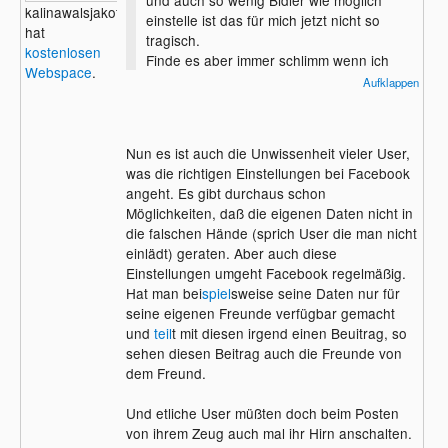
kalinawalsjakoff
einstelle ist das für mich jetzt nicht so
hat
tragisch.
kostenlosen
Finde es aber immer schlimm wenn ich
Webspace
.
sehe was andere manchmal an intimen
Aufklappen
und privaten
sache
n in fb und co. stellen.
Am liebsten chatte ich immer noch mit ICQ
Nun es ist auch die Unwissenheit vieler User,
was die richtigen Einstellungen bei Facebook
angeht. Es gibt durchaus schon
Möglichkeiten, daß die eigenen Daten nicht in
die falschen Hände (sprich User die man nicht
einlädt) geraten. Aber auch diese
Einstellungen umgeht Facebook regelmäßig.
Hat man bei
spiel
sweise seine Daten nur für
seine eigenen Freunde verfügbar gemacht
und
teil
t mit diesen irgend einen Beuitrag, so
sehen diesen Beitrag auch die Freunde von
dem Freund.
Und etliche User müßten doch beim Posten
von ihrem Zeug auch mal ihr Hirn anschalten.