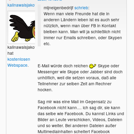
kalinawalsjakoff
mijneigenbedrijf
schrieb
:
Wenn man viele Freunde hat die in
anderen Ländern leben ist es auch sehr
nützlich, wenn man über FB in Kontakt
bleiben kann. Man will ja schließlich nicht
immer nur Emails schreiben, oder Skypen
etc.
kalinawalsjakoff
hat
kostenlosen
Webspace
.
E-Mail würde doch reichen
Skype oder
Messenger wie Skype oder Jabber sind doch
unhöflich, weil die setzen voraus, daß alle
Teilnehmer zur selben Zeit am Rechner
hocken.
Sag mir was eine Mail im Gegensatz zu
Facebook nicht kann.... ich sag dir, sie kann
das selbe wie Facebook. Du kannst Links und
Bilder an Leute verschicken, Videos, Dateien
und so weiter. Bei anderen Dateien außer
Multimediainhalten scheitert Facebook