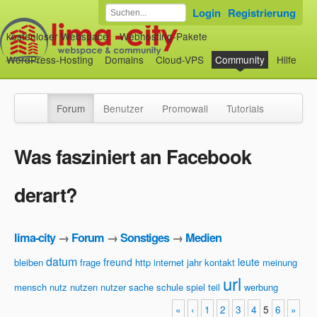
Login
Registrierung
kostenloser Webspace
Webhosting-Pakete
WordPress-Hosting
Domains
Cloud-VPS
Community
Hilfe
Forum
Benutzer
Promowall
Tutorials
Was fasziniert an Facebook
derart?
lima-city
→
Forum
→
Sonstiges
→
Medien
datum
freund
leute
bleiben
frage
http
internet
jahr
kontakt
meinung
url
mensch
nutz
nutzen
nutzer
sache
schule
spiel
teil
werbung
«
‹
1
2
3
4
5
6
»