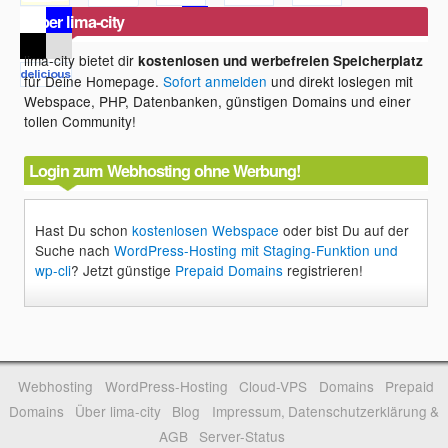
Über lima-city
lima-city bietet dir
kostenlosen und werbefreien Speicherplatz
für Deine Homepage.
Sofort anmelden
und direkt loslegen mit
Webspace, PHP, Datenbanken, günstigen Domains und einer
tollen Community!
Login zum Webhosting ohne Werbung!
Hast Du schon
kostenlosen Webspace
oder bist Du auf der
Suche nach
WordPress-Hosting mit Staging-Funktion und
wp-cli
? Jetzt günstige
Prepaid Domains
registrieren!
Webhosting
WordPress-Hosting
Cloud-VPS
Domains
Prepaid
Domains
Über lima-city
Blog
Impressum, Datenschutzerklärung &
AGB
Server-Status