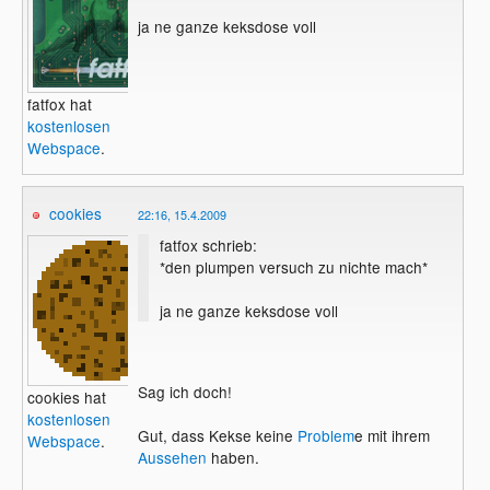
ja ne ganze keksdose voll
fatfox hat
kostenlosen
Webspace
.
cookies
22:16, 15.4.2009
fatfox schrieb:
*den plumpen versuch zu nichte mach*
ja ne ganze keksdose voll
Sag ich doch!
cookies hat
kostenlosen
Gut, dass Kekse keine
Problem
e mit ihrem
Webspace
.
Aussehen
haben.