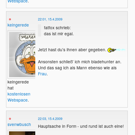
Webspace
.
22:01, 15.4.2009
keingerede
fatfox schrieb:
das ist mir egal.
Jetzt hast du's ihnen aber gegeben.
Ansonsten schließ' ich mich bladehunter an.
Und das sag ich als Mann ebenso wie als
Frau
.
keingerede
hat
kostenlosen
Webspace
.
22:03, 15.4.2009
svenwbusch
Hauptsache in Form - und rund ist auch eine!