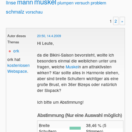
muskel
mann
linse
problem
plumpen versuch
schmalz
vorschau
1
2
»
Autor dieses
20:50, 14.4.2009
Themas
Hi Leute,
ork
da die Bikini-Saison bevorsteht, wollte ich
ork hat
besonders einmal die weiblichen unter uns
kostenlosen
fragen, welche
Muskel
n am attraktivsten
Webspace
.
wirken? Klar sollte alles in Harmonie stehen,
aber sind breite Schultern wichtiger als eine
große Brust, ein 36er Bizeps oder natürlich
der Sixpack?
Ich bitte um Abstimmung!
Abstimmung (Nur eine Auswahl möglich)
Breite
38,46 % (5
Schultern
Stimmen)