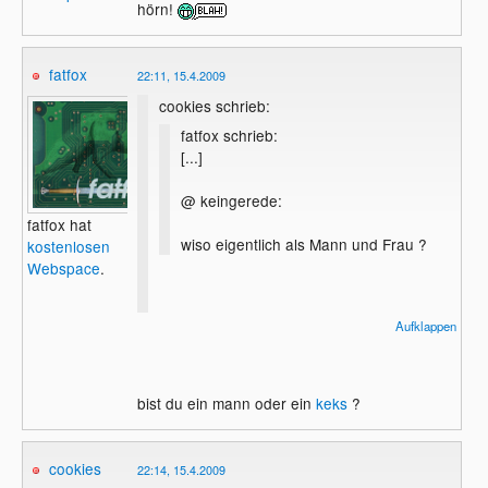
hörn!
fatfox
22:11, 15.4.2009
cookies schrieb:
fatfox schrieb:
[...]
@ keingerede:
fatfox hat
wiso eigentlich als Mann und Frau ?
kostenlosen
Webspace
.
Nein, ich will das nicht hörn, ich will das
Aufklappen
nicht hörn!
bist du ein mann oder ein
keks
?
cookies
22:14, 15.4.2009