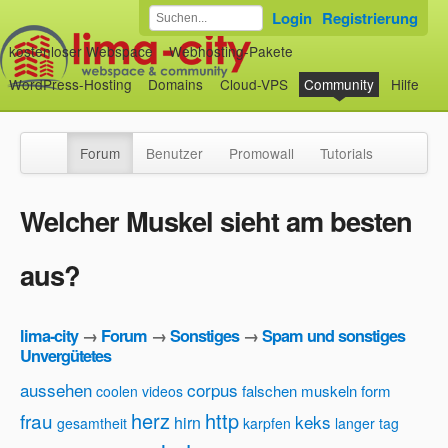
Login
Registrierung
kostenloser Webspace
Webhosting-Pakete
WordPress-Hosting
Domains
Cloud-VPS
Community
Hilfe
Forum
Benutzer
Promowall
Tutorials
Welcher Muskel sieht am besten
aus?
lima-city
→
Forum
→
Sonstiges
→
Spam und sonstiges
Unvergütetes
aussehen
corpus
falschen muskeln
form
coolen videos
herz
http
frau
keks
hirn
gesamtheit
karpfen
langer tag