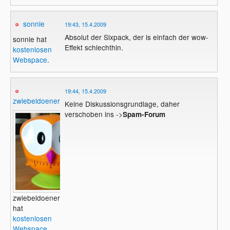
sonnie
19:43, 15.4.2009
Absolut der Sixpack, der is einfach der wow-
sonnie hat
Effekt schlechthin.
kostenlosen
Webspace
.
19:44, 15.4.2009
zwiebeldoener
Keine Diskussionsgrundlage, daher
verschoben ins ->
Spam-Forum
zwiebeldoener
hat
kostenlosen
Webspace
.