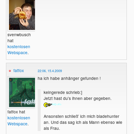
svenwbusch
hat
kostenlosen
Webspace
.
fatfox
22:06, 15.4.2009
ha ich habe anhänger gefunden !
keingerede schrieb:]
Jetzt hast du's ihnen aber gegeben.
fatfox hat
Ansonsten schließ' ich mich bladehunter
kostenlosen
an. Und das sag ich als Mann ebenso wie
Webspace
.
als Frau.