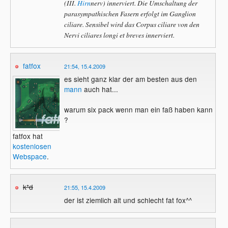
(III.
Hirn
nerv) innerviert. Die Umschaltung der
parasympathischen Fasern erfolgt im Ganglion
ciliare. Sensibel wird das Corpus ciliare von den
Nervi ciliares longi et breves innerviert.
fatfox
21:54, 15.4.2009
es sieht ganz klar der am besten aus den
mann
auch hat...
warum six pack wenn man ein faß haben kann
?
fatfox hat
kostenlosen
Webspace
.
k*d
21:55, 15.4.2009
der ist ziemlich alt und schlecht fat fox^^