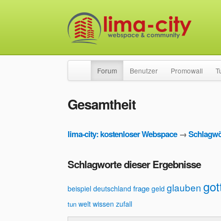
Forum
Benutzer
Promowall
T
Gesamtheit
lima-city: kostenloser Webspace
→
Schlagwö
Schlagworte dieser Ergebnisse
got
glauben
frage
beispiel
deutschland
geld
welt
wissen
zufall
tun