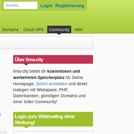
Login
Registrierung
Domains
Cloud-VPS
Community
Hilfe
Über lima-city
lima-city bietet dir
kostenlosen und
für Deine
werbefreien Speicherplatz
Homepage.
Sofort anmelden
und direkt
loslegen mit Webspace, PHP,
Datenbanken, günstigen Domains und
einer tollen Community!
d
Login zum Webhosting ohne
Werbung!