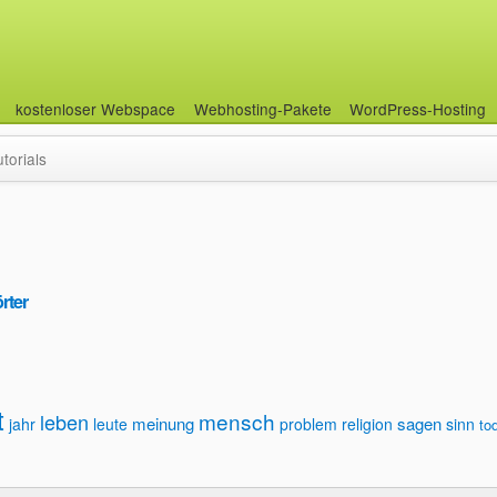
kostenloser Webspace
Webhosting-Pakete
WordPress-Hosting
utorials
rter
t
mensch
leben
meinung
sagen
jahr
leute
problem
religion
sinn
to