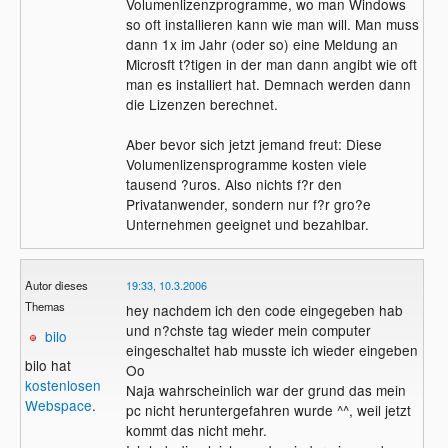
Volumenlizenzprogramme, wo man Windows
Da musst du mal bei dir in der EULA
so oft installieren kann wie man will. Man muss
nachlesen.
dann 1x im Jahr (oder so) eine Meldung an
Microsft t?tigen in der man dann angibt wie oft
man es installiert hat. Demnach werden dann
die Lizenzen berechnet.
Aber bevor sich jetzt jemand freut: Diese
Volumenlizensprogramme kosten viele
tausend ?uros. Also nichts f?r den
Privatanwender, sondern nur f?r gro?e
Unternehmen geeignet und bezahlbar.
Autor dieses
19:33, 10.3.2006
Themas
hey nachdem ich den code eingegeben hab
und n?chste tag wieder mein computer
bilo
eingeschaltet hab musste ich wieder eingeben
bilo hat
Oo
kostenlosen
Naja wahrscheinlich war der grund das mein
Webspace
.
pc nicht heruntergefahren wurde ^^, weil jetzt
kommt das nicht mehr.