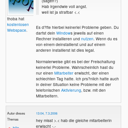
(sagen?)
Hab irgendwie voll angst.
weil ist ja strafbar <.<
thoba hat
kostenlosen
Es d?fte hierbei keinerlei Probleme geben. Du
Webspace
.
darfst dein
Window
s jeweils auf einen
Rechner installieren und
nutzen
. Wenn du es
von einem deinstallierst und auf einem
anderen installierst ist dies legal.
Normalerweise gibt es bei der Freischaltung
keinerlei Probleme. Wahrscheinlich hast du
nur einen
Mitarbeiter
erwischt, der einen
schlechten Tag hatte. Ich prs?nlich hatte auch
in deiner Situation keine Probleme mit der
telefonischen
Aktivierung
, bzw. mit den
Mitarbeitern.
Autor dieses
13:04, 7.3.2006
Themas
hey misst >.< hab die gleiche mitarbeiterin
erwischt -.-
bilo