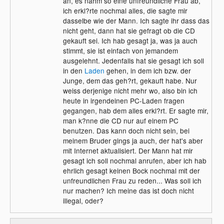
an, es nahm so eine unfreundliche Frau ab,
ich erkl?rte nochmal alles, die sagte mir
dasselbe wie der Mann. Ich sagte ihr dass das
nicht geht, dann hat sie gefragt ob die CD
gekauft sei. Ich hab gesagt ja, was ja auch
stimmt, sie ist einfach von jemandem
ausgelehnt. Jedenfalls hat sie gesagt ich soll
in den
Laden
gehen, in dem ich bzw. der
Junge, dem das geh?rt, gekauft habe. Nur
weiss derjenige nicht mehr wo, also bin ich
heute in irgendeinen PC-Laden fragen
gegangen, hab dem alles erkl?rt. Er sagte mir,
man k?nne die CD nur auf einem PC
benutzen. Das kann doch nicht sein, bei
meinem Bruder gings ja auch, der hat's aber
mit Internet aktualisiert. Der Mann hat mir
gesagt ich soll nochmal anrufen, aber ich hab
ehrlich gesagt keinen Bock nochmal mit der
unfreundlichen Frau zu reden... Was soll ich
nur machen? Ich meine das ist doch nicht
illegal, oder?