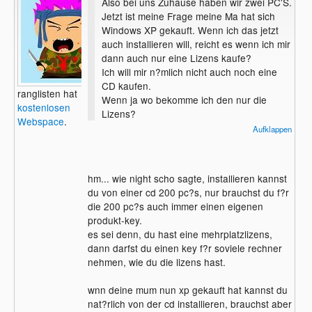
Also bei uns Zuhause haben wir zwei PC'S.
Jetzt ist meine Frage meine Ma hat sich
Windows XP gekauft. Wenn ich das jetzt
auch installieren will, reicht es wenn ich mir
dann auch nur eine Lizens kaufe?
Ich will mir n?mlich nicht auch noch eine
CD kaufen.
ranglisten hat
Wenn ja wo bekomme ich den nur die
kostenlosen
Lizens?
Webspace
.
Danke
Aufklappen
hm... wie night scho sagte, installieren kannst
du von einer cd 200 pc?s, nur brauchst du f?r
die 200 pc?s auch immer einen eigenen
produkt-key.
es sei denn, du hast eine mehrplatzlizens,
dann darfst du einen key f?r soviele rechner
nehmen, wie du die lizens hast.
wnn deine mum nun xp gekauft hat kannst du
nat?rlich von der cd installieren, brauchst aber