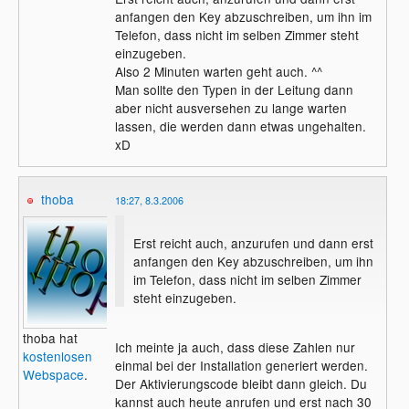
Zufallszahlen generiert. Somit ergibt sich
anfangen den Key abzuschreiben, um ihn im
immer ein anderer Aktivierungscode.
Telefon, dass nicht im selben Zimmer steht
einzugeben.
lucas9991 schrieb:
Also 2 Minuten warten geht auch. ^^
Wenn keine Leitung zu einem
Man sollte den Typen in der Leitung dann
menschlichen Wesen frei ist, dann
aber nicht ausversehen zu lange warten
bekommste die Bandansage.
lassen, die werden dann etwas ungehalten.
Musst entweder warten oder es sp?ter
xD
nochmals probieren.
MfG Lucas
thoba
18:27, 8.3.2006
Erst reicht auch, anzurufen und dann erst
Nicht ganz. Man wird immer mit der
anfangen den Key abzuschreiben, um ihn
Bandansage verbunden. Eine menschliche
im Telefon, dass nicht im selben Zimmer
Person gibt es nur bei einer anderen
steht einzugeben.
Telefonnummer. Diese ist soweit ich wei?
dann auch kostenpflichtig.
thoba hat
Ich meinte ja auch, dass diese Zahlen nur
Sonst wird man nur mit einer menschlichen
kostenlosen
einmal bei der Installation generiert werden.
Person verbunden, wenn der Computer
Webspace
.
Der Aktivierungscode bleibt dann gleich. Du
der Ansicht ist, dass man zu bl?d zum
kannst auch heute anrufen und erst nach 30