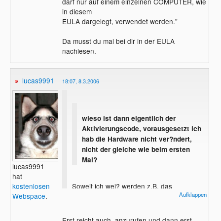
darf nur auf einem einzelnen COMPUTER, wie
in diesem
EULA dargelegt, verwendet werden."
Da musst du mal bei dir in der EULA
nachlesen.
lucas9991
18:07, 8.3.2006
wieso ist dann eigentlich der
Aktivierungscode, vorausgesetzt ich
hab die Hardware nicht ver?ndert,
nicht der gleiche wie beim ersten
Mal?
lucas9991
hat
kostenlosen
Soweit ich wei? werden z.B. das
Aufklappen
Webspace
.
Installationsdatum, usw. in den
Aktivierungscode mit einbezogen.
Wahrscheinlich werden auch noch
Erst reicht auch, anzurufen und dann erst