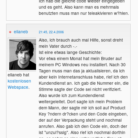
Ich hab die gleiche code wieder eingegeben
und es geht. Also kann man es mehrmals
benutzten muss man nur teleakivieren w?hlen.
elianeb
21:45, 22.4.2006
Also, ich brauch auch mal Hilfe, sonst dreht
mein Vater durch -.-
Ist eine etwas lange Geschichte:
Vor etwa einem Monat hat mein Bruder auf
meinem PC Windows neu installiert. Nach 30
Tagen muss man das ja aktualisieren, da ich
elianeb hat
aber kein Internetanschluss habe, rief ich den
kostenlosen
Kundendienst an. Ich gab die Nummer ein, die
Webspace
.
Stimme sagte der Code sei nicht verifiziert.
Also wurde ich zum Kundendienst
weitergeleitet. Dort sagte ich mein Problem
dem Mann, der sagte mir ich soll auf Product
Key ?ndern dr?cken und den Code eingeben,
der auf der Verpackung steht und nochmal
anrufen. Also gab ich den Code ein, doch der
ist "unzul?ssig". Also rief ich nochmal dorthin