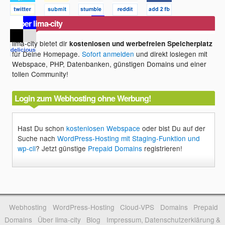
Über lima-city
lima-city bietet dir
kostenlosen und werbefreien Speicherplatz
für Deine Homepage.
Sofort anmelden
und direkt loslegen mit
Webspace, PHP, Datenbanken, günstigen Domains und einer
tollen Community!
Login zum Webhosting ohne Werbung!
Hast Du schon
kostenlosen Webspace
oder bist Du auf der
Suche nach
WordPress-Hosting mit Staging-Funktion und
wp-cli
? Jetzt günstige
Prepaid Domains
registrieren!
Webhosting
WordPress-Hosting
Cloud-VPS
Domains
Prepaid
Domains
Über lima-city
Blog
Impressum, Datenschutzerklärung &