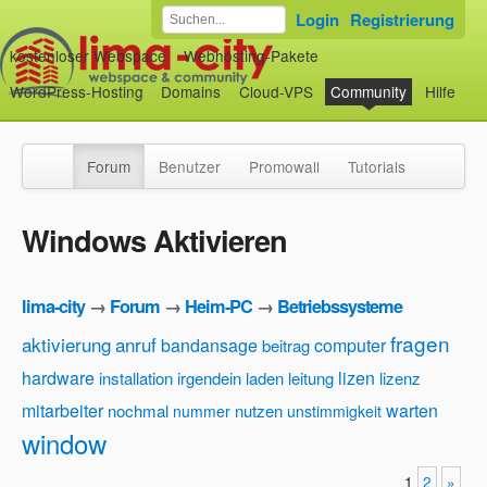
Login
Registrierung
kostenloser Webspace
Webhosting-Pakete
WordPress-Hosting
Domains
Cloud-VPS
Community
Hilfe
Forum
Benutzer
Promowall
Tutorials
Windows Aktivieren
lima-city
→
Forum
→
Heim-PC
→
Betriebssysteme
fragen
aktivierung
anruf
bandansage
computer
beitrag
hardware
lizen
installation
irgendein
laden
leitung
lizenz
mitarbeiter
warten
nochmal
nutzen
nummer
unstimmigkeit
window
1
2
»