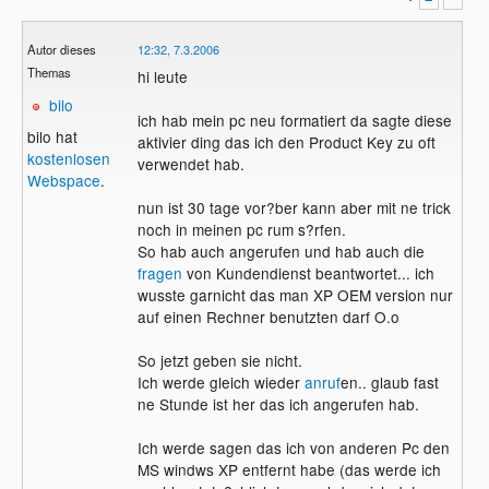
Autor dieses
12:32, 7.3.2006
Themas
hi leute
bilo
ich hab mein pc neu formatiert da sagte diese
bilo hat
aktivier ding das ich den Product Key zu oft
kostenlosen
verwendet hab.
Webspace
.
nun ist 30 tage vor?ber kann aber mit ne trick
noch in meinen pc rum s?rfen.
So hab auch angerufen und hab auch die
fragen
von Kundendienst beantwortet... ich
wusste garnicht das man XP OEM version nur
auf einen Rechner benutzten darf O.o
So jetzt geben sie nicht.
Ich werde gleich wieder
anruf
en.. glaub fast
ne Stunde ist her das ich angerufen hab.
Ich werde sagen das ich von anderen Pc den
MS windws XP entfernt habe (das werde ich