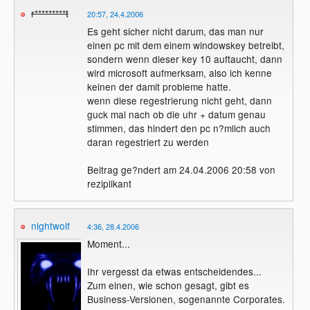
PC benutzen. Das kann doch nicht sein,
r*********t
20:57, 24.4.2006
bei meinem Bruder gings ja auch, der hat's
Es geht sicher nicht darum, das man nur
aber mit Internet aktualisiert. Der Mann hat
einen pc mit dem einem windowskey betreibt,
mir gesagt ich soll nochmal anrufen, aber
sondern wenn dieser key 10 auftaucht, dann
ich hab ehrlich gesagt keinen Bock
wird microsoft aufmerksam, also ich kenne
nochmal mit der unfreundlichen Frau zu
keinen der damit probleme hatte.
reden... Was soll ich nur machen? Ich
wenn diese regestrierung nicht geht, dann
meine das ist doch nicht illegal, oder?
guck mal nach ob die uhr + datum genau
stimmen, das hindert den pc n?mlich auch
daran regestriert zu werden
Beitrag ge?ndert am 24.04.2006 20:58 von
reziplikant
nightwolf
4:36, 28.4.2006
Moment...
Ihr vergesst da etwas entscheidendes...
Zum einen, wie schon gesagt, gibt es
Business-Versionen, sogenannte Corporates.