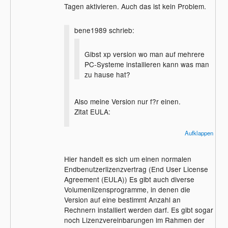
Aktivieren ist. D.h. wenn man 3x was
Tagen aktivieren. Auch das ist kein Problem.
falsches eingibt, bekommt man einen
Menschen an den Apparat. Die 2. M?
bene1989 schrieb:
glichkeit, bei der man auch ein
menschliches Wesen an die Strippe kriegt
ist, wenn es Unstimmigkeiten mit der
Gibst xp version wo man auf mehrere
Aktivierung gibt. Das ist z.B. bei diesem
PC-Systeme installieren kann was man
Thread der Fall. Wenn dies der Fall ist,
zu hause hat?
muss man n?mlich auch den Product-Key
angeben, um den Aktivierungscode zu
Also meine Version nur f?r einen.
bekommen. Dieser wird dann auf die neue
Zitat EULA:
Hardware in der Microsoft Datenbank
umgeschrieben.
'1.2 ?bertragung. Diese
Lizenz
darf nicht
Aufklappen
geteilt,
auf mehrere Computer ?bertragen oder
Hier handelt es sich um einen normalen
auf mehreren
Endbenutzerlizenzvertrag (End User License
Computern gleichzeitig verwendet werden.
Agreement (EULA)) Es gibt auch diverse
Die SOFTWARE
Volumenlizensprogramme, in denen die
darf nur auf einem einzelnen COMPUTER,
Version auf eine bestimmt Anzahl an
wie in diesem
Rechnern installiert werden darf. Es gibt sogar
EULA dargelegt, verwendet werden.'
noch Lizenzvereinbarungen im Rahmen der