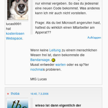
nur einmal vergeben. So das du jedesmal
eine neuen Code bekommst. Was anderes
kann ich mir auch nicht vorstellen.
Frage: Als du bei Microsoft angerufen hast,
lucas9991
hattest du wirklich einen Mitarbeiter am
hat
Apperat??
kostenlosen
Denn als ich Win XP aktiviert habe, war nur
Aufklappen
Webspace
.
eine Computerstimme am Apperat.
Wenn keine
Leitung
zu einem menschlichen
Wesen frei ist, dann bekommste die
Bandansage
.
Musst entweder
warten
oder es sp?ter
nochmal
s probieren.
MfG Lucas
thoba
16:40, 7.3.2006
wieso ist dann eigentlich der