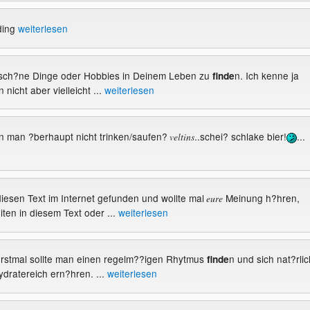
ding
weiterlesen
e sch?ne Dinge oder Hobbies in Deinem Leben zu
n. Ich kenne ja
finde
 nicht aber vielleicht ...
weiterlesen
kann man ?berhaupt nicht trinken/saufen?
..schei? schlake bier!
...
veltins
diesen Text im Internet gefunden und wollte mal
Meinung h?hren,
eure
ten in diesem Text oder ...
weiterlesen
r erstmal sollte man einen regelm??igen Rhytmus
n und sich nat?rlic
finde
ydratereich ern?hren. ...
weiterlesen