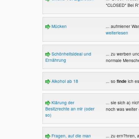
*CLOSED* Bei R?
Mücken
... aufmiener Wa
weiterlesen
Schönheitsideal und
... zu werben un
Ernährung
normale Mensche
Alkohol ab 18
... so
ich es
finde
Klärung der
... sie sich a) ni
Besitzrechte an mir (oder
noch was weiter g
so)
Fragen, auf die man
... zu ern?hren,