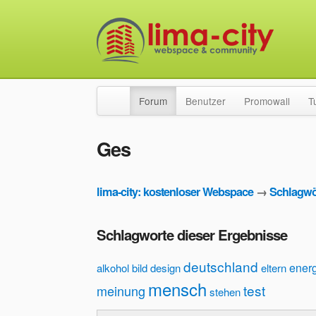
Forum
Benutzer
Promowall
T
Ges
lima-city: kostenloser Webspace
→
Schlagwö
Schlagworte dieser Ergebnisse
deutschland
ener
alkohol
bild
design
eltern
mensch
test
meinung
stehen