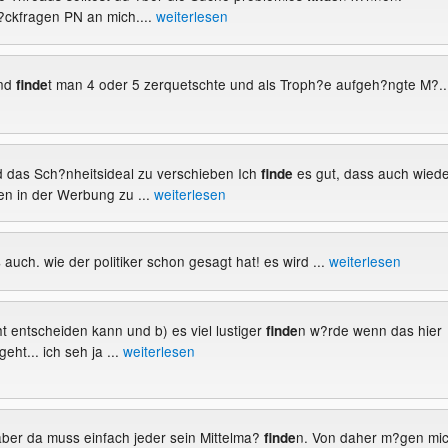
ckfragen PN an mich....
weiterlesen
nd
t man 4 oder 5 zerquetschte und als Troph?e aufgeh?ngte M?..
finde
d das Sch?nheitsideal zu verschieben Ich
es gut, dass auch wiede
finde
n in der Werbung zu ...
weiterlesen
 auch. wie der politiker schon gesagt hat! es wird ...
weiterlesen
cht entscheiden kann und b) es viel lustiger
n w?rde wenn das hier
finde
eht... ich seh ja ...
weiterlesen
 aber da muss einfach jeder sein Mittelma?
n. Von daher m?gen mi
finde