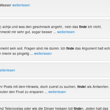
k-Wasser
weiterlesen
^) achja und was den geschmack angeht.. nein das
ich nicht,
finde
eckt mir sehr gut, sogar besser ...
weiterlesen
emeint sein soll. Fragen sind nie dumm. Ich
das Argument halt ech
finde
 imemr so pingelig ...
weiterlesen
eiterlesen
hr Posts mit dem Hinweis, doch zuerst zu suchen,
t als Antworten.
finde
uten den Frust zu ersparen ...
weiterlesen
nd Telenovelas oder wie die Dinger heissen toll
n. Jeden halt das
finde