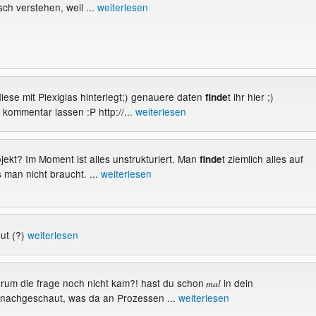
ch verstehen, weil ...
weiterlesen
iese mit Plexiglas hinterlegt;) genauere daten
t ihr hier ;)
finde
 kommentar lassen :P http://...
weiterlesen
ojekt? Im Moment ist alles unstrukturiert. Man
t ziemlich alles auf
finde
 man nicht braucht. ...
weiterlesen
put (?)
weiterlesen
warum die frage noch nicht kam?! hast du schon
in dein
mal
chgeschaut, was da an Prozessen ...
weiterlesen