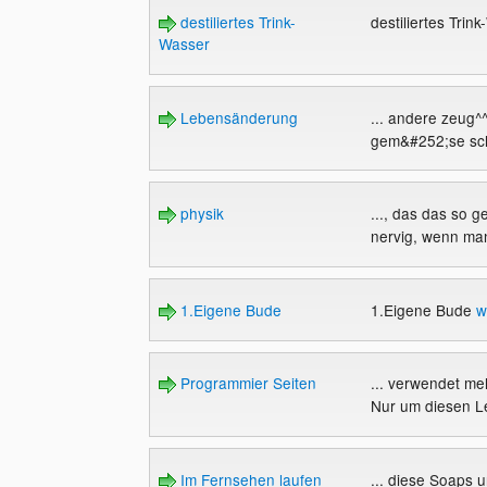
destiliertes Trink-
destiliertes Trin
Wasser
Lebensänderung
... andere zeug^
gem&#252;se schm
physik
..., das das so g
nervig, wenn man
1.Eigene Bude
1.Eigene Bude
w
Programmier Seiten
... verwendet me
Nur um diesen Le
Im Fernsehen laufen
... diese Soaps u