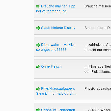
Brauche mal nen Tipp
Brauche mal nen
bei Zeitberechnung
Staub hinterm Display
Staub hinterm D
Dönerwahn----wirklich
... zahlreiche Vi
so ungesund?????
er nicht nur sch
Ohne Fleisch
... Filme aus Ti
den Fleischkonsum
Physikhausaufgaben.
Physikhausaufgab
Steig ich nur halb durch...
Shisha VS. Zigaretten
...=21867 Weiter