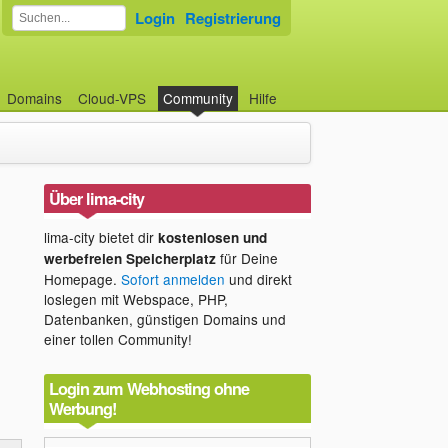
Login
Registrierung
Domains
Cloud-VPS
Community
Hilfe
Über lima-city
lima-city bietet dir
kostenlosen und
für Deine
werbefreien Speicherplatz
Homepage.
Sofort anmelden
und direkt
loslegen mit Webspace, PHP,
Datenbanken, günstigen Domains und
einer tollen Community!
Login zum Webhosting ohne
Werbung!