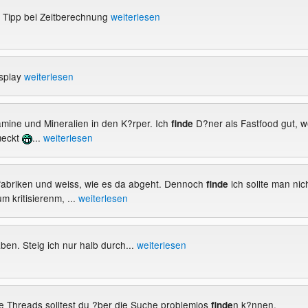
 Tipp bei Zeitberechnung
weiterlesen
isplay
weiterlesen
tamine und Mineralien in den K?rper. Ich
D?ner als Fastfood gut, we
finde
meckt
...
weiterlesen
erfabriken und weiss, wie es da abgeht. Dennoch
ich sollte man nic
finde
 kritisierenm, ...
weiterlesen
en. Steig ich nur halb durch...
weiterlesen
e Threads solltest du ?ber die Suche problemlos
n k?nnen.
finde