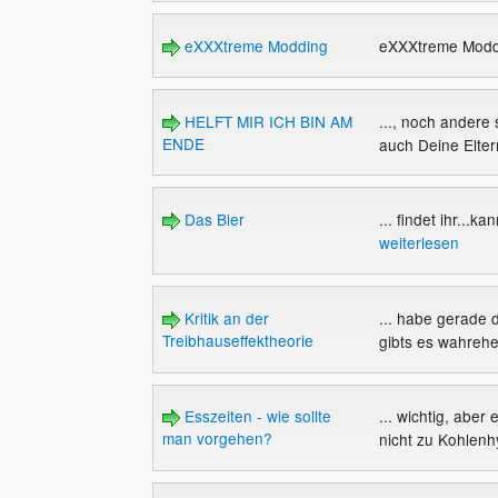
eXXXtreme Modding
eXXXtreme Mod
HELFT MIR ICH BIN AM
..., noch ander
ENDE
auch Deine Eltern
Das Bier
... findet ihr...
weiterlesen
Kritik an der
... habe gerade 
Treibhauseffektheorie
gibts es wahrehei
Esszeiten - wie sollte
... wichtig, abe
man vorgehen?
nicht zu Kohlenh