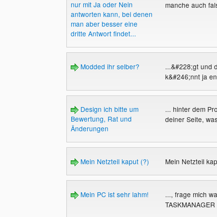
nur mit Ja oder Nein
manche auch fals
antworten kann, bei denen
man aber besser eine
dritte Antwort findet...
Modded ihr selber?
...&#228;gt und d
k&#246;nnt ja en
Design ich bitte um
... hinter dem Pr
Bewertung, Rat und
deiner Seite, was
Änderungen
Mein Netzteil kaput (?)
Mein Netzteil ka
Mein PC ist sehr lahm!
..., frage mich 
TASKMANAGER na