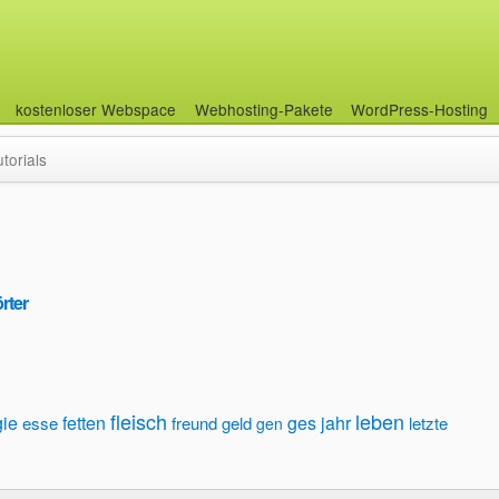
kostenloser Webspace
Webhosting-Pakete
WordPress-Hosting
utorials
rter
fleisch
leben
gie
fetten
ges
jahr
esse
freund
geld
letzte
gen