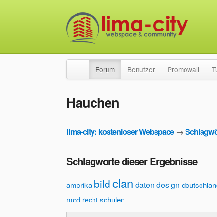
Forum
Benutzer
Promowall
T
Hauchen
lima-city: kostenloser Webspace
→
Schlagwö
Schlagworte dieser Ergebnisse
clan
bild
daten
design
amerika
deutschlan
mod
schulen
recht