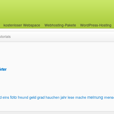
kostenloser Webspace
Webhosting-Pakete
WordPress-Hosting
utorials
rter
foto
meinung
d
geld
grad
jahr
mens
eins
freund
hauchen
lese
mache