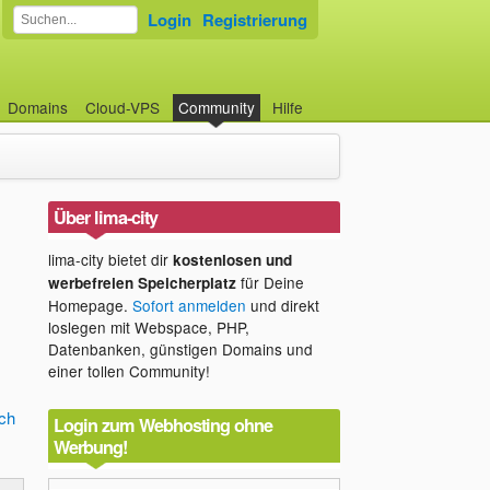
Login
Registrierung
Domains
Cloud-VPS
Community
Hilfe
Über lima-city
lima-city bietet dir
kostenlosen und
für Deine
werbefreien Speicherplatz
Homepage.
Sofort anmelden
und direkt
loslegen mit Webspace, PHP,
Datenbanken, günstigen Domains und
einer tollen Community!
ch
Login zum Webhosting ohne
Werbung!