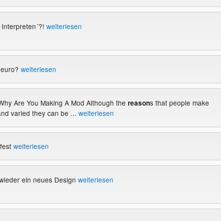
4 Interpreten´?!
weiterlesen
0euro?
weiterlesen
/Why Are You Making A Mod Although the
s that people make
reason
d varied they can be ...
weiterlesen
fest
weiterlesen
 wieder ein neues Design
weiterlesen