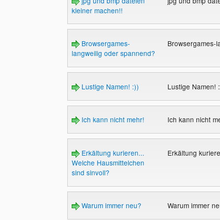
jpg und bmp dateien
jpg und bmp date
kleiner machen!!
Browsergames-
Browsergames-l
langweilig oder spannend?
Lustige Namen! :))
Lustige Namen! 
Ich kann nicht mehr!
Ich kann nicht m
Erkältung kurieren...
Erkältung kurier
Welche Hausmittelchen
sind sinvoll?
Warum immer neu?
Warum immer n