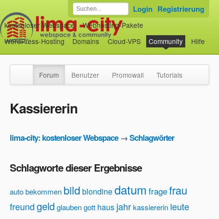
Login
Registrierung
kostenloser Webspace
Webhosting-Pakete
WordPress-Hosting
Domains
Cloud-VPS
Community
Hilfe
Forum
Benutzer
Promowall
Tutorials
Kassiererin
lima-city: kostenloser Webspace
→
Schlagwörter
Schlagworte dieser Ergebnisse
datum
bild
frau
frage
blondine
auto
bekommen
geld
freund
jahr
leute
haus
glauben
gott
kassiererin