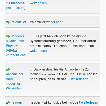
mit htaccess-
weiterlesen
Weiterleitung
Paidmailer
Paidmailer
weiterlesen
Windows
.... Bis jetzt hab ich noch keine direkte
8 Consumer
Systemsteuerung
, Herunterfahren
gefunden
Preview
erstmal mühevoll suchen, dumm wenn man ...
(=Beta)
weiterlesen
veröffentlicht
... Dank erstmal für die Antworten :-) Zu
Allgemeiner
meinen
: HTML und CSS würde ich
Kenntnissen
Aufbau
behaupten, dass ich das ...
weiterlesen
moderner
Webseiten
header()
header() wirkungslos bei include?
weiterlesen