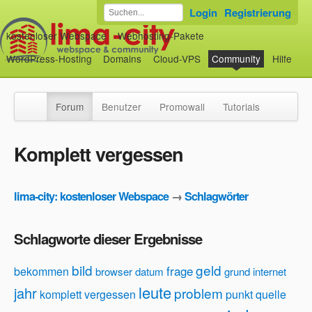
Login
Registrierung
kostenloser Webspace
Webhosting-Pakete
WordPress-Hosting
Domains
Cloud-VPS
Community
Hilfe
Forum
Benutzer
Promowall
Tutorials
Komplett vergessen
lima-city: kostenloser Webspace
→
Schlagwörter
Schlagworte dieser Ergebnisse
bild
geld
frage
bekommen
browser
datum
grund
internet
leute
jahr
problem
komplett vergessen
punkt
quelle