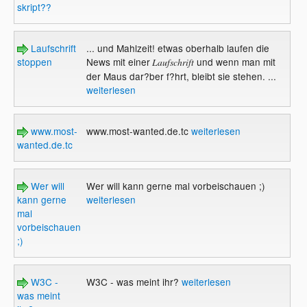
skript??
Laufschrift
... und Mahlzeit! etwas oberhalb laufen die
stoppen
News mit einer
und wenn man mit
Laufschrift
der Maus dar?ber f?hrt, bleibt sie stehen. ...
weiterlesen
www.most-
www.most-wanted.de.tc
weiterlesen
wanted.de.tc
Wer will
Wer will kann gerne mal vorbeischauen ;)
kann gerne
weiterlesen
mal
vorbeischauen
;)
W3C -
W3C - was meint ihr?
weiterlesen
was meint