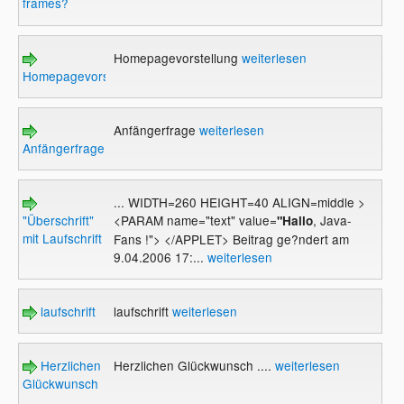
frames?
Homepagevorstellung
weiterlesen
Homepagevorstellung
Anfängerfrage
weiterlesen
Anfängerfrage
... WIDTH=260 HEIGHT=40 ALIGN=middle >
"Überschrift"
<PARAM name="text" value=
, Java-
"Hallo
mit Laufschrift
Fans !"> </APPLET> Beitrag ge?ndert am
9.04.2006 17:...
weiterlesen
laufschrift
laufschrift
weiterlesen
Herzlichen
Herzlichen Glückwunsch ....
weiterlesen
Glückwunsch
....