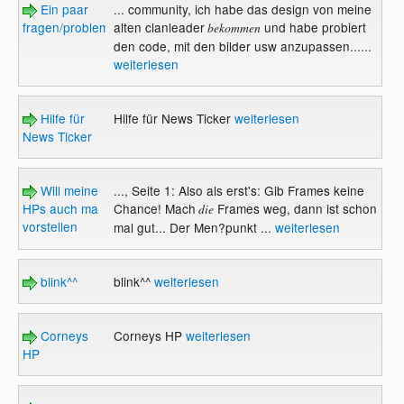
Ein paar
... community, ich habe das design von meine
fragen/probleme
alten clanleader
und habe probiert
bekommen
den code, mit den bilder usw anzupassen......
weiterlesen
Hilfe für
Hilfe für News Ticker
weiterlesen
News Ticker
Will meine
..., Seite 1: Also als erst's: Gib Frames keine
HPs auch ma
Chance! Mach
Frames weg, dann ist schon
die
vorstellen
mal gut... Der Men?punkt ...
weiterlesen
blink^^
blink^^
weiterlesen
Corneys
Corneys HP
weiterlesen
HP