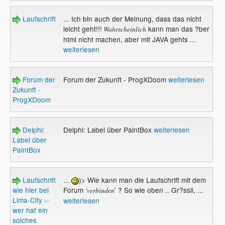
Laufschrift
... Ich bin auch der Meinung, dass das nicht
leicht geht!!!
kann man das ?ber
Wahrscheinlich
html nicht machen, aber mit JAVA gehts ...
weiterlesen
Forum der
Forum der Zukunft - ProgXDoom
weiterlesen
Zukunft -
ProgXDoom
Delphi:
Delphi: Label über PaintBox
weiterlesen
Label über
PaintBox
Laufschrift
...
)> Wie kann man die Laufschrift mit dem
wie hier bei
Forum
' ? So wie oben .. Gr?ssli, ...
'verbinden
Lima-City --
weiterlesen
wer hat ein
solches