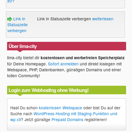
ihr?
Link in
Link in Statuszeile verbergen
weiterlesen
Statuszeile
verbergen
Über lima-city
lima-city bietet dir
kostenlosen und werbefreien Speicherplatz
für Deine Homepage.
Sofort anmelden
und direkt loslegen mit
Webspace, PHP, Datenbanken, günstigen Domains und einer
tollen Community!
Login zum Webhosting ohne Werbung!
Hast Du schon
kostenlosen Webspace
oder bist Du auf der
Suche nach
WordPress-Hosting mit Staging-Funktion und
wp-cli
? Jetzt günstige
Prepaid Domains
registrieren!