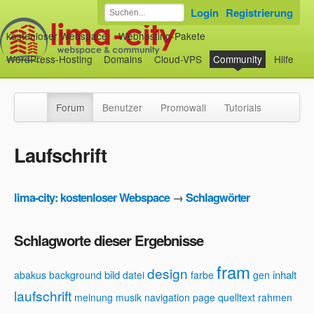
Login
Registrierung
kostenloser Webspace
Webhosting-Pakete
WordPress-Hosting
Domains
Cloud-VPS
Community
Hilfe
Forum
Benutzer
Promowall
Tutorials
Laufschrift
lima-city: kostenloser Webspace
→
Schlagwörter
Schlagworte dieser Ergebnisse
fram
design
bild
inhalt
abakus
background
datei
farbe
gen
laufschrift
meinung
musik
navigation
page
quelltext
rahmen