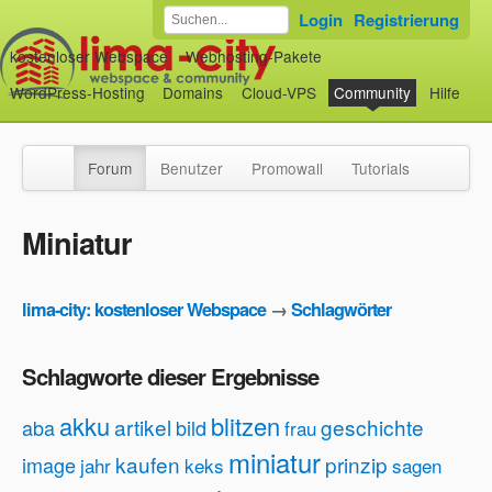
Login
Registrierung
kostenloser Webspace
Webhosting-Pakete
WordPress-Hosting
Domains
Cloud-VPS
Community
Hilfe
Forum
Benutzer
Promowall
Tutorials
Miniatur
lima-city: kostenloser Webspace
→
Schlagwörter
Schlagworte dieser Ergebnisse
akku
blitzen
artikel
geschichte
aba
bild
frau
miniatur
kaufen
prinzip
image
jahr
keks
sagen