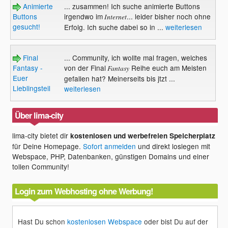
Animierte
... zusammen! Ich suche animierte Buttons
Buttons
irgendwo im
... leider bisher noch ohne
Internet
gesucht!
Erfolg. Ich suche dabei so in ...
weiterlesen
Final
... Community, ich wollte mal fragen, welches
Fantasy -
von der Final
Reihe euch am Meisten
Fantasy
Euer
gefallen hat? Meinerseits bis jtzt ...
Lieblingsteil
weiterlesen
Über lima-city
lima-city bietet dir
kostenlosen und werbefreien Speicherplatz
für Deine Homepage.
Sofort anmelden
und direkt loslegen mit
Webspace, PHP, Datenbanken, günstigen Domains und einer
tollen Community!
Login zum Webhosting ohne Werbung!
Hast Du schon
kostenlosen Webspace
oder bist Du auf der