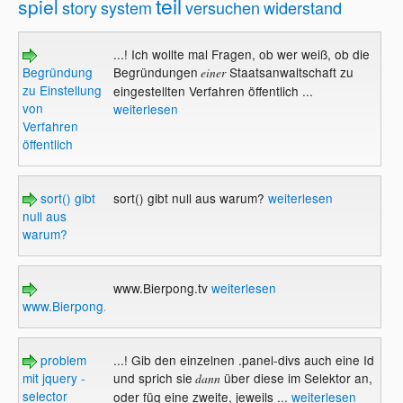
teil
spiel
story
system
versuchen
widerstand
...! Ich wollte mal Fragen, ob wer weiß, ob die
Begründung
Begründungen
Staatsanwaltschaft zu
einer
zu Einstellung
eingestellten Verfahren öffentlich ...
von
weiterlesen
Verfahren
öffentlich
sort() gibt
sort() gibt null aus warum?
weiterlesen
null aus
warum?
www.Bierpong.tv
weiterlesen
www.Bierpong.tv
problem
...! Gib den einzelnen .panel-divs auch eine Id
mit jquery -
und sprich sie
über diese im Selektor an,
dann
selector
oder füg eine zweite, jeweils ...
weiterlesen