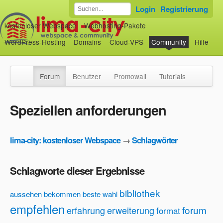
Login
Registrierung
kostenloser Webspace
Webhosting-Pakete
WordPress-Hosting
Domains
Cloud-VPS
Community
Hilfe
Forum
Benutzer
Promowall
Tutorials
Speziellen anforderungen
lima-city: kostenloser Webspace
→
Schlagwörter
Schlagworte dieser Ergebnisse
bibliothek
aussehen
bekommen
beste wahl
empfehlen
forum
erfahrung
erweiterung
format