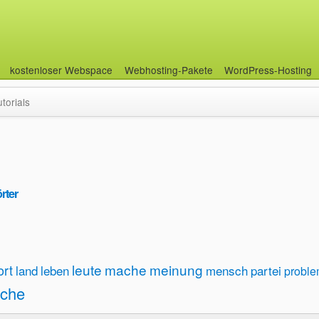
kostenloser Webspace
Webhosting-Pakete
WordPress-Hosting
utorials
rter
leute
mache
meinung
rt
land
leben
mensch
partei
probl
che