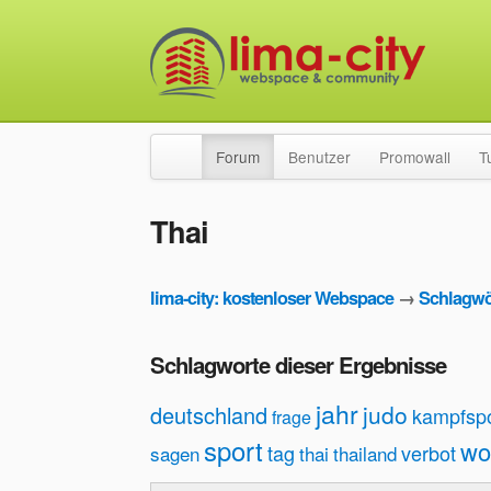
Forum
Benutzer
Promowall
T
Thai
lima-city: kostenloser Webspace
→
Schlagwö
Schlagworte dieser Ergebnisse
jahr
judo
deutschland
kampfspo
frage
sport
wo
tag
verbot
sagen
thai
thailand