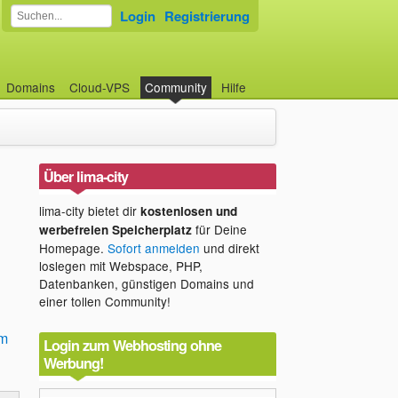
Login
Registrierung
Domains
Cloud-VPS
Community
Hilfe
Über lima-city
lima-city bietet dir
kostenlosen und
für Deine
werbefreien Speicherplatz
Homepage.
Sofort anmelden
und direkt
loslegen mit Webspace, PHP,
Datenbanken, günstigen Domains und
einer tollen Community!
em
Login zum Webhosting ohne
Werbung!