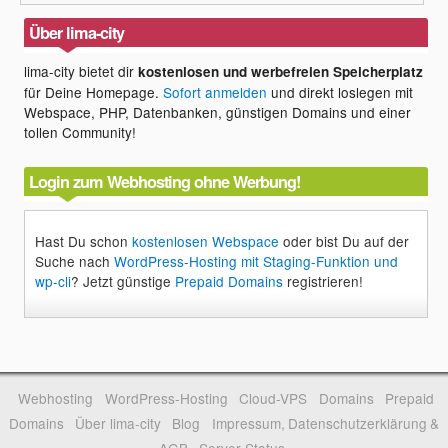
Über lima-city
lima-city bietet dir
kostenlosen und werbefreien Speicherplatz
für Deine Homepage.
Sofort anmelden
und direkt loslegen mit
Webspace, PHP, Datenbanken, günstigen Domains und einer
tollen Community!
Login zum Webhosting ohne Werbung!
Hast Du schon
kostenlosen Webspace
oder bist Du auf der
Suche nach
WordPress-Hosting mit Staging-Funktion und
wp-cli
? Jetzt günstige
Prepaid Domains
registrieren!
Webhosting
WordPress-Hosting
Cloud-VPS
Domains
Prepaid
Domains
Über lima-city
Blog
Impressum, Datenschutzerklärung &
AGB
Server-Status