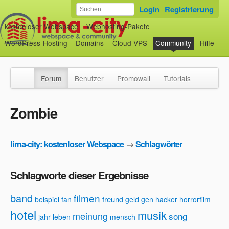
Login
Registrierung
kostenloser Webspace
Webhosting-Pakete
WordPress-Hosting
Domains
Cloud-VPS
Community
Hilfe
Forum
Benutzer
Promowall
Tutorials
Zombie
lima-city: kostenloser Webspace
→
Schlagwörter
Schlagworte dieser Ergebnisse
band
filmen
freund
beispiel
fan
geld
gen
hacker
horrorfilm
hotel
musik
meinung
song
jahr
leben
mensch