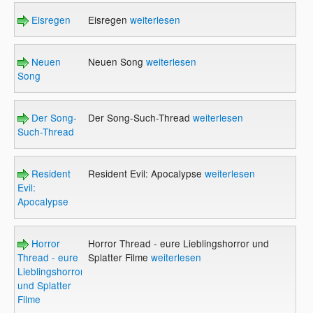
Eisregen
Eisregen
weiterlesen
Neuen
Neuen Song
weiterlesen
Song
Der Song-
Der Song-Such-Thread
weiterlesen
Such-Thread
Resident
Resident Evil: Apocalypse
weiterlesen
Evil:
Apocalypse
Horror
Horror Thread - eure Lieblingshorror und
Thread - eure
Splatter Filme
weiterlesen
Lieblingshorror
und Splatter
Filme