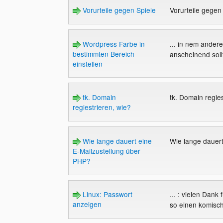
Vorurteile gegen Spiele
Vorurteile gegen
Wordpress Farbe in
... in nem ander
bestimmten Bereich
anscheinend sollt
einstellen
tk. Domain
tk. Domain regie
regiestrieren, wie?
Wie lange dauert eine
Wie lange dauer
E-Mailzustellung über
PHP?
Linux: Passwort
... : vielen Dank
anzeigen
so einen komisc