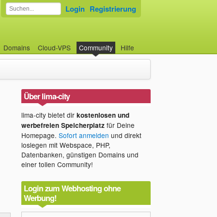
Login
Registrierung
Domains
Cloud-VPS
Community
Hilfe
Über lima-city
lima-city bietet dir
kostenlosen und
für Deine
werbefreien Speicherplatz
Homepage.
Sofort anmelden
und direkt
loslegen mit Webspace, PHP,
Datenbanken, günstigen Domains und
einer tollen Community!
Login zum Webhosting ohne
Werbung!