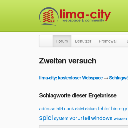
Forum
Benutzer
Promowall
T
Zweiten versuch
lima-city: kostenloser Webspace
→
Schlagwö
Schlagworte dieser Ergebnisse
fehler
hinterg
adresse
dank
bild
datei
datum
spiel
vorurteil
windows
system
wissen