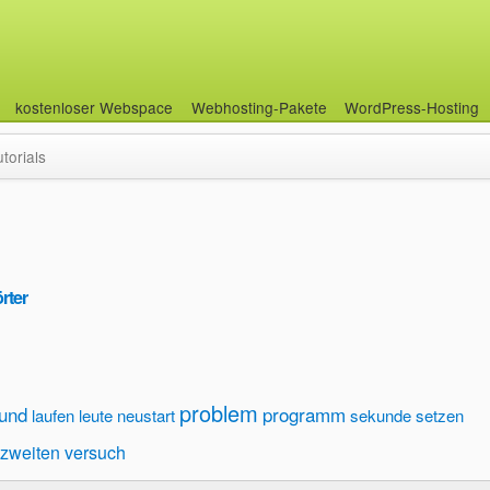
kostenloser Webspace
Webhosting-Pakete
WordPress-Hosting
utorials
rter
problem
rund
programm
laufen
leute
neustart
sekunde
setzen
zweiten versuch