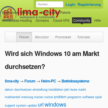
Login
Registrierung
kostenloser Webspace
Webhosting-Pakete
WordPress-Hosting
Domains
Cloud-VPS
Community
Hilfe
Forum
Benutzer
Promowall
Tutorials
Wird sich Windows 10 am Markt
durchsetzen?
lima-city
→
Forum
→
Heim-PC
→
Betriebssysteme
datum
durchsetzen
einstellung
installation
jahr
leute
markt
problem
marktanteil
meinung
nutzen
nutzer
programm
software
spiel
windows
url
support
system
update