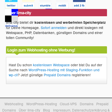
Über lima-city
lima-city bietet dir
kostenlosen und werbefreien Speicherplatz
für Deine Homepage.
Sofort anmelden
und direkt loslegen mit
Webspace, PHP, Datenbanken, günstigen Domains und einer
tollen Community!
Login zum Webhosting ohne Werbung!
Hast Du schon
kostenlosen Webspace
oder bist Du auf der
Suche nach
WordPress-Hosting mit Staging-Funktion und
wp-cli
? Jetzt günstige
Prepaid Domains
registrieren!
Webhosting
WordPress-Hosting
Cloud-VPS
Domains
Prepaid
Domains
Über lima-city
Blog
Impressum, Datenschutzerklärung &