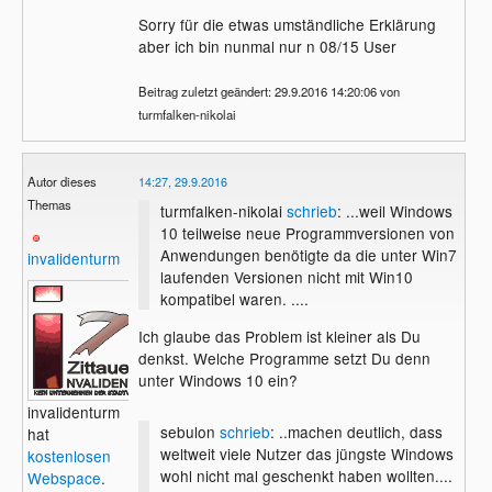
Sorry für die etwas umständliche Erklärung
aber ich bin nunmal nur n 08/15 User
Beitrag zuletzt geändert: 29.9.2016 14:20:06 von
turmfalken-nikolai
Autor dieses
14:27, 29.9.2016
Themas
turmfalken-nikolai
schrieb
: ...weil Windows
10 teilweise neue Programmversionen von
Anwendungen benötigte da die unter Win7
invalidenturm
laufenden Versionen nicht mit Win10
kompatibel waren. ....
Ich glaube das Problem ist kleiner als Du
denkst. Welche Programme setzt Du denn
unter Windows 10 ein?
invalidenturm
sebulon
schrieb
: ..machen deutlich, dass
hat
weltweit viele Nutzer das jüngste Windows
kostenlosen
wohl nicht mal geschenkt haben wollten....
Webspace
.