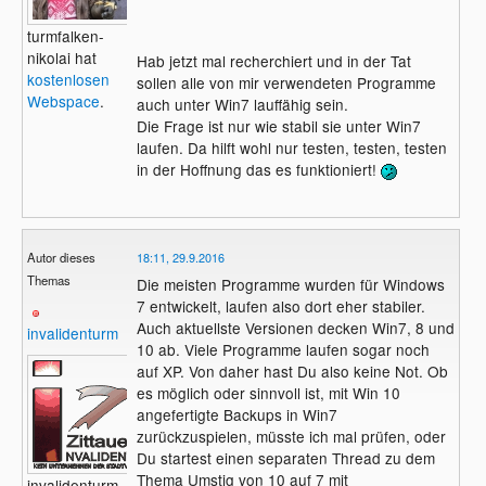
turmfalken-
nikolai hat
Hab jetzt mal recherchiert und in der Tat
kostenlosen
sollen alle von mir verwendeten Programme
Webspace
.
auch unter Win7 lauffähig sein.
Die Frage ist nur wie stabil sie unter Win7
laufen. Da hilft wohl nur testen, testen, testen
in der Hoffnung das es funktioniert!
Autor dieses
18:11, 29.9.2016
Themas
Die meisten Programme wurden für Windows
7 entwickelt, laufen also dort eher stabiler.
Auch aktuellste Versionen decken Win7, 8 und
invalidenturm
10 ab. Viele Programme laufen sogar noch
auf XP. Von daher hast Du also keine Not. Ob
es möglich oder sinnvoll ist, mit Win 10
angefertigte Backups in Win7
zurückzuspielen, müsste ich mal prüfen, oder
Du startest einen separaten Thread zu dem
Thema Umstig von 10 auf 7 mit
invalidenturm