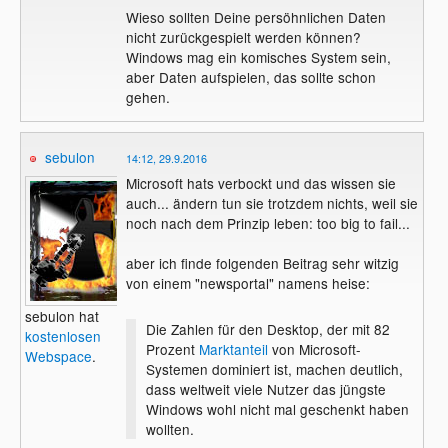
Wieso sollten Deine persöhnlichen Daten
nicht zurückgespielt werden können?
Windows mag ein komisches System sein,
aber Daten aufspielen, das sollte schon
gehen.
sebulon
14:12, 29.9.2016
Microsoft hats verbockt und das wissen sie
auch... ändern tun sie trotzdem nichts, weil sie
noch nach dem Prinzip leben: too big to fail...
aber ich finde folgenden Beitrag sehr witzig
von einem "newsportal" namens heise:
sebulon hat
Die Zahlen für den Desktop, der mit 82
kostenlosen
Prozent
Marktanteil
von Microsoft-
Webspace
.
Systemen dominiert ist, machen deutlich,
dass weltweit viele Nutzer das jüngste
Windows wohl nicht mal geschenkt haben
wollten.