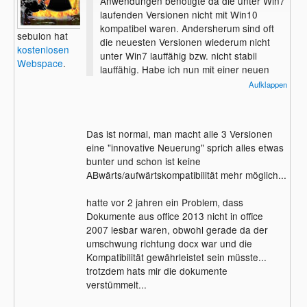
Anwendungen benötigte da die unter Win7
laufenden Versionen nicht mit Win10
kompatibel waren. Andersherum sind oft
sebulon hat
die neuesten Versionen wiederum nicht
kostenlosen
unter Win7 lauffähig bzw. nicht stabil
Webspace
.
lauffähig. Habe ich nun mit einer neuen
Prigrammversion eine Datei erstellt kann
Aufklappen
ich die mit ner alten Version des gleichen
Programms nicht lesen!
Das ist normal, man macht alle 3 Versionen
eine "innovative Neuerung" sprich alles etwas
bunter und schon ist keine
ABwärts/aufwärtskompatibilität mehr möglich...
hatte vor 2 jahren ein Problem, dass
Dokumente aus office 2013 nicht in office
2007 lesbar waren, obwohl gerade da der
umschwung richtung docx war und die
Kompatibilität gewährleistet sein müsste...
trotzdem hats mir die dokumente
verstümmelt...