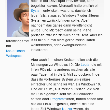
noch in der Developer Preview war, sehr
begeistert davon. Microsoft hatte endlich ein
System
entwickelt, was uns, dachte ich
jedenfalls, etwas zu Windows 7 oder älteren
Systemen zurück bringen sollte. Aber
nachdem das ganze dann veröffentlicht
wurde, und Microsoft dann seine Pläne
preisgab, war ich ziemlich enttäuscht. Aber ich
lass mir nun mal nicht gerne meine Daten
torominogames
weitersenden, oder Zwangsupdates
hat
installieren.
kostenlosen
Webspace
.
Aber auch in meinen Kreisen teilen sich die
Meinungen zu Windows 10. Die
Leute
, die mit
ihren PCs nichts anderes machen als alle
paar Tage mal in die E-Mail zu gucken, finden
dass ihr vorheriges System um einiges
einfacher und schneller war, als Windows 10.
Und die Leute, aus meinen Kreisen, die sich
mit PCs eigentlich sehr viel außeinander
setzen oder
Programm
ieren, haben schon fast
alle auf Linux umgestellt, obwohl sie eine
lange Zeit Windows
Nutzer
waren, da