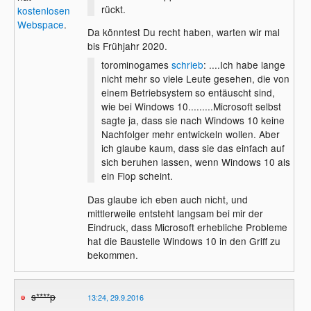
rückt.
kostenlosen
Webspace
.
Da könntest Du recht haben, warten wir mal
bis Frühjahr 2020.
torominogames
schrieb
: ....Ich habe lange
nicht mehr so viele Leute gesehen, die von
einem Betriebsystem so entäuscht sind,
wie bei Windows 10.........Microsoft selbst
sagte ja, dass sie nach Windows 10 keine
Nachfolger mehr entwickeln wollen. Aber
ich glaube kaum, dass sie das einfach auf
sich beruhen lassen, wenn Windows 10 als
ein Flop scheint.
Das glaube ich eben auch nicht, und
mittlerweile entsteht langsam bei mir der
Eindruck, dass Microsoft erhebliche Probleme
hat die Baustelle Windows 10 in den Griff zu
bekommen.
s****p
13:24, 29.9.2016