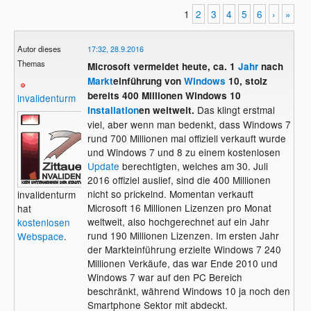
1
2
3
4
5
6
›
»
Autor dieses
17:32, 28.9.2016
Themas
Microsoft vermeldet heute, ca. 1
Jahr
nach
Markt
einführung von
Windows
10, stolz
bereits 400 Millionen Windows 10
invalidenturm
Das klingt erstmal
Installation
en weltweit.
viel, aber wenn man bedenkt, dass Windows 7
rund 700 Millionen mal offiziell verkauft wurde
und Windows 7 und 8 zu einem kostenlosen
Update
berechtigten, welches am 30. Juli
2016 offiziel auslief, sind die 400 Millionen
nicht so prickelnd. Momentan verkauft
invalidenturm
Microsoft 16 Millionen Lizenzen pro Monat
hat
weltweit, also hochgerechnet auf ein Jahr
kostenlosen
rund 190 Millionen Lizenzen. Im ersten Jahr
Webspace
.
der Markteinführung erzielte Windows 7 240
Millionen Verkäufe, das war Ende 2010 und
Windows 7 war auf den PC Bereich
beschränkt, während Windows 10 ja noch den
Smartphone Sektor mit abdeckt.