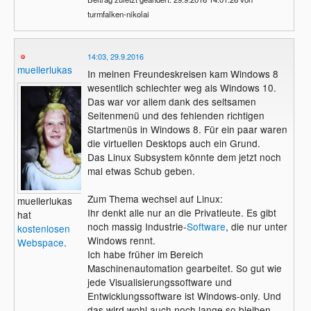
turmfalken-nikolai
14:03, 29.9.2016
muellerlukas
In meinen Freundeskreisen kam Windows 8
wesentlich schlechter weg als Windows 10.
Das war vor allem dank des seltsamen
Seitenmenü und des fehlenden richtigen
Startmenüs in Windows 8. Für ein paar waren
die virtuellen Desktops auch ein Grund.
Das Linux Subsystem könnte dem jetzt noch
mal etwas Schub geben.
Zum Thema wechsel auf Linux:
muellerlukas
Ihr denkt alle nur an die Privatleute. Es gibt
hat
noch massig Industrie-
Software
, die nur unter
kostenlosen
Windows rennt.
Webspace
.
Ich habe früher im Bereich
Maschinenautomation gearbeitet. So gut wie
jede Visualisierungssoftware und
Entwicklungssoftware ist Windows-only. Und
das wird wohl auch noch lange so bleiben.