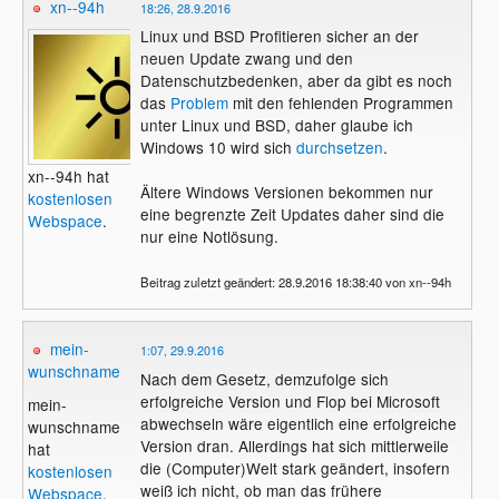
xn--94h
18:26, 28.9.2016
Linux und BSD Profitieren sicher an der
neuen Update zwang und den
Datenschutzbedenken, aber da gibt es noch
das
Problem
mit den fehlenden Programmen
unter Linux und BSD, daher glaube ich
Windows 10 wird sich
durchsetzen
.
xn--94h hat
Ältere Windows Versionen bekommen nur
kostenlosen
eine begrenzte Zeit Updates daher sind die
Webspace
.
nur eine Notlösung.
Beitrag zuletzt geändert: 28.9.2016 18:38:40 von xn--94h
mein-
1:07, 29.9.2016
wunschname
Nach dem Gesetz, demzufolge sich
erfolgreiche Version und Flop bei Microsoft
mein-
abwechseln wäre eigentlich eine erfolgreiche
wunschname
Version dran. Allerdings hat sich mittlerweile
hat
die (Computer)Welt stark geändert, insofern
kostenlosen
weiß ich nicht, ob man das frühere
Webspace
.