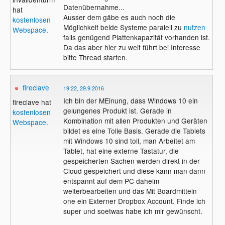
Datenübernahme...
hat
Ausser dem gäbe es auch noch die
kostenlosen
Möglichkeit beide Systeme paralell zu
nutzen
Webspace
.
falls genügend Plattenkapazität vorhanden ist.
Da das aber hier zu weit führt bei Interesse
bitte Thread starten.
fireclave
19:22, 29.9.2016
Ich bin der MEinung, dass Windows 10 ein
fireclave hat
gelungenes Produkt ist. Gerade in
kostenlosen
Kombination mit allen Produkten und Geräten
Webspace
.
bildet es eine Tolle Basis. Gerade die Tablets
mit Windows 10 sind toll, man Arbeitet am
Tablet, hat eine externe Tastatur, die
gespeicherten Sachen werden direkt in der
Cloud gespeichert und diese kann man dann
entspannt auf dem PC daheim
weiterbearbeiten und das Mit Boardmitteln
one ein Externer Dropbox Account. Finde ich
super und soetwas habe ich mir gewünscht.