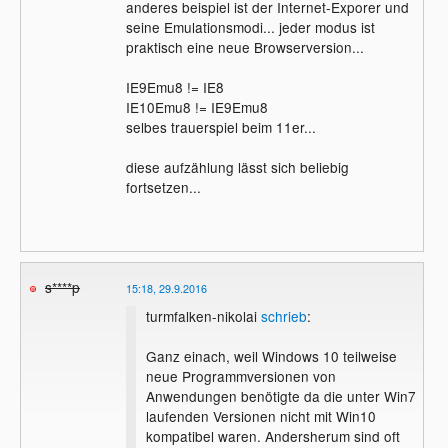
anderes beispiel ist der Internet-Exporer und
seine Emulationsmodi... jeder modus ist
praktisch eine neue Browserversion...
IE9Emu8 != IE8
IE10Emu8 != IE9Emu8
selbes trauerspiel beim 11er...
diese aufzählung lässt sich beliebig
fortsetzen...
s****p
15:18, 29.9.2016
turmfalken-nikolai
schrieb
:
Ganz einach, weil Windows 10 teilweise
neue Programmversionen von
Anwendungen benötigte da die unter Win7
laufenden Versionen nicht mit Win10
kompatibel waren. Andersherum sind oft