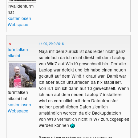
invalidenturm
hat
kostenlosen
Webspace
.
14:00, 29.9.2016
turmfalken-
Naja mit dem zurück ist das leider nicht ganz
nikolai
so einfach da ich nicht direkt mit dem Laptop
von Win7 auf Win10 gewechselt bin. Der alte
Laptop war defekt und ich habe einen neuen
gekauft auf dem Win8.1 drauf war. Damit war
ich aber auch unzufrieden da nix stabil lief.
Von 8.1 bin ich dann auf 10 gewechselt. Wenn
turmfalken-
ich nun auf dem neuen Laptop 7 installiere
nikolai hat
wird es vermutlich mit dem Datentransfer
kostenlosen
meiner persönlichen Daten ziemlich
Webspace
.
umständlich werden da die Backupdateien
von W10 vermutlich nicht in W7 zurückgespielt
werden können
Beitrag zuletzt geändert: 29.9.2016 14:01:26 von