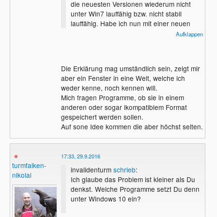
die neuesten Versionen wiederum nicht
unter Win7 lauffähig bzw. nicht stabil
lauffähig. Habe ich nun mit einer neuen
Prigrammversion eine Datei erstellt kann
Aufklappen
ich die mit ner alten Version des gleichen
Programms nicht lesen!
Die Erklärung mag umständlich sein, zeigt mir
Sorry für die etwas umständliche Erklärung
aber ein Fenster in eine Welt, welche ich
aber ich bin nunmal nur n 08/15 User
weder kenne, noch kennen will.
Mich fragen Programme, ob sie in einem
anderen oder sogar ikompatiblem Format
gespeichert werden sollen.
Auf sone Idee kommen die aber höchst selten.
17:33, 29.9.2016
turmfalken-
invalidenturm
schrieb
:
nikolai
Ich glaube das Problem ist kleiner als Du
denkst. Welche Programme setzt Du denn
unter Windows 10 ein?