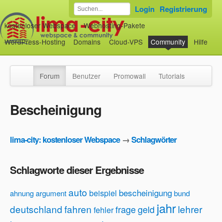
Login
Registrierung
kostenloser Webspace
Webhosting-Pakete
WordPress-Hosting
Domains
Cloud-VPS
Community
Hilfe
Forum
Benutzer
Promowall
Tutorials
Bescheinigung
lima-city: kostenloser Webspace
→
Schlagwörter
Schlagworte dieser Ergebnisse
auto
bescheinigung
beispiel
ahnung
argument
bund
jahr
deutschland
fahren
lehrer
frage
geld
fehler